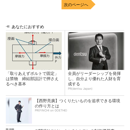
次のページへ
あなたにおすすめ
「取りあえずボルトで固定」
全員がリーダーシップを発揮
は禁物 締結部設計で押さえ
し、自分より優れた人財を育
るべき基本
成する
PR(dentsu Japan)
【西野亮廣】つくりたいものを追求できる環境
の作り方とは
PR(FINCHI on GOETHE)