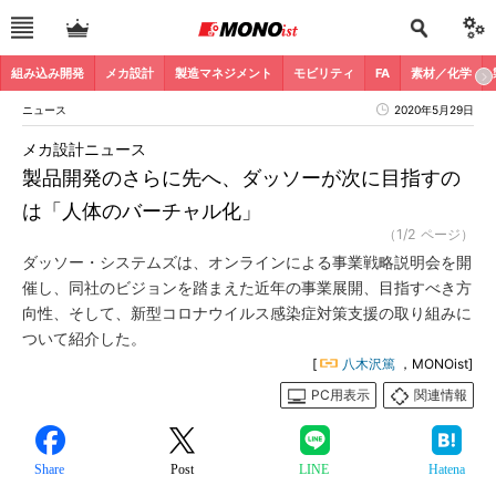
組み込み開発
メカ設計
製造マネジメント
モビリティ
FA
素材／化学
ニュース
2020年5月29日
メカ設計ニュース
製品開発のさらに先へ、ダッソーが次に目指すの
は「人体のバーチャル化」
（1/2 ページ）
ダッソー・システムズは、オンラインによる事業戦略説明会を開
催し、同社のビジョンを踏まえた近年の事業展開、目指すべき方
向性、そして、新型コロナウイルス感染症対策支援の取り組みに
ついて紹介した。
[
八木沢篤
，MONOist]
PC用表示
関連情報
Share
Post
LINE
Hatena