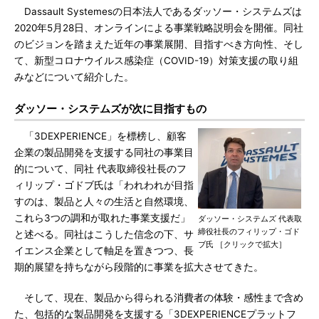
Dassault Systemesの日本法人であるダッソー・システムズは
2020年5月28日、オンラインによる事業戦略説明会を開催。同社
のビジョンを踏まえた近年の事業展開、目指すべき方向性、そし
て、新型コロナウイルス感染症（COVID-19）対策支援の取り組
みなどについて紹介した。
ダッソー・システムズが次に目指すもの
「3DEXPERIENCE」を標榜し、顧客
企業の製品開発を支援する同社の事業目
的について、同社 代表取締役社長のフ
ィリップ・ゴドブ氏は「われわれが目指
すのは、製品と人々の生活と自然環境、
これら3つの調和が取れた事業支援だ」
ダッソー・システムズ 代表取
締役社長のフィリップ・ゴド
と述べる。同社はこうした信念の下、サ
ブ氏 ［クリックで拡大］
イエンス企業として軸足を置きつつ、長
期的展望を持ちながら段階的に事業を拡大させてきた。
そして、現在、製品から得られる消費者の体験・感性まで含め
た、包括的な製品開発を支援する「3DEXPERIENCEプラットフ