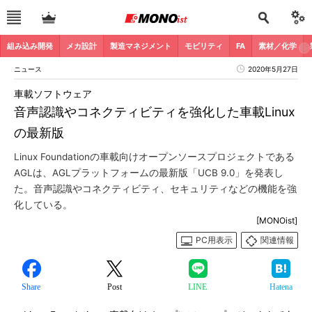
組み込み開発
メカ設計
製造マネジメント
モビリティ
FA
素材／化学
ニュース
2020年5月27日
車載ソフトウェア
音声認識やコネクティビティを強化した車載Linux
の最新版
Linux Foundationの車載向けオープンソースプロジェクトである
AGLは、AGLプラットフォームの最新版「UCB 9.0」を発表し
た。音声認識やコネクティビティ、セキュリティなどの機能を強
化している。
[MONOist]
PC用表示
関連情報
Share
Post
LINE
Hatena