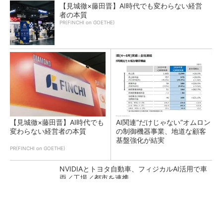
【見城徹×藤田晋】AI時代でも変わらない経営
者の本質
PR(FINCHI on GOETHE)
【見城徹×藤田晋】AI時代でも
AI関連“だけじゃない”オムロン
変わらない経営者の本質
の制御機器事業、地道な顧客
基盤強化が結実
PR(FINCHI on GOETHE)
NVIDIAとトヨタ自動車、フィジカルAI活用で車
両／工場／都市を連携
富士通からC／C++およびJava対応のソースコ