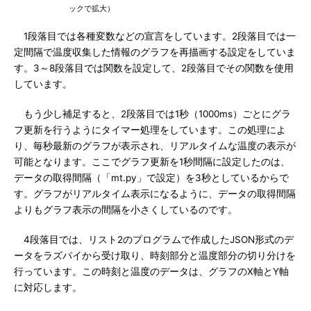
ックで拡大）
1段落目では各種変数などの宣言をしています。2段落目では一
定間隔で温度収集した情報のグラフを再描画する設定をしていま
す。3～8段落目では関数を設定して、2段落目でその関数を使用
しています。
もう少し補足すると、2段落目では1秒（1000ms）ごとにグラ
フ更新を行うようにタイマー処理をしています。この処理によ
り、毎秒最新のグラフが表示され、リアルタイムな温度の表示が
可能となります。ここでグラフ更新を1秒間隔に設定したのは、
データの取得間隔（「mt.py」で設定）を3秒としているからで
す。グラフがリアルタイム表示になるように、データの取得間隔
よりもグラフ表示の間隔を小さくしているのです。
4段落目では、リスト2のプログラムで作成したJSON形式のデ
ータをラズパイから受け取り、時刻部分と温度部分の切り分けを
行っています。この時刻と温度のデータは、グラフのX軸とY軸
に対応します。