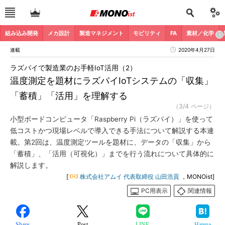
組み込み開発
メカ設計
製造マネジメント
モビリティ
FA
素材／化学
連載
2020年4月27日
ラズパイで製造業のお手軽IoT活用（2）
温度測定を題材にラズパイIoTシステムの「収集」
「蓄積」「活用」を理解する
（3/4 ページ）
小型ボードコンピュータ「Raspberry Pi（ラズパイ）」を使って
低コストかつ現場レベルで導入できる手法について解説する本連
載。第2回は、温度測定ツールを題材に、データの「収集」から
「蓄積」、「活用（可視化）」までを行う流れについて具体的に
解説します。
[
株式会社アムイ 代表取締役 山田浩貢
，MONOist]
PC用表示
関連情報
Share
Post
LINE
Hatena