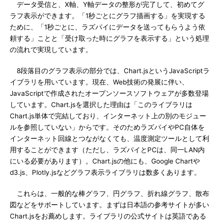
データ受信と、X軸、Y軸データの整形が完了して、初めてグ
ラフ表示ができます。「1秒ごとにグラフ描画する」を実現する
ために、「1秒ごとに、ラズパイにデータを送ってもらうよう依
頼する」ことと「受け取った時にグラフを表示する」という処理
の流れで実現しています。
8段落目のグラフ表示の部分では、Chart.jsというJavaScriptラ
イブラリを用いています。現在、Web技術の発展に伴い、
JavaScriptで作成されたオープンソースソフトウェアが多数登場
しています。Chart.jsを選択した理由は「このライブラリは
Chart.js単体で完結しており、インターネット上の別のモジュー
ルを参照していない」からです。そのためラズパイやPC自体を
インターネット回線とつながなくても、温度測定ツールとして利
用することができます（ただし、ラズパイとPCは、同一LAN内
にいる必要があります）。Chart.jsの他にも、Google Chartや
d3.js、Plotly.jsなどグラフ表示ライブラリは数多くあります。
これらは、一般的な棒グラフ、円グラフ、折れ線グラフ、散布
図などをサポートしています。まずは日本語の参考サイトが多い
Chart.jsをお薦めします。ライブラリの公式サイトは英語である