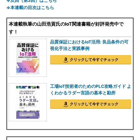
⇒次回（第3回）はこちら
⇒本連載の目次はこちら
本連載執筆の山田浩貢氏のIoT関連書籍が好評発売中で
す！
品質保証におけるIoT活用: 良品条件の可
視化手法と実践事例
クリックして今すぐチェック
工場IoT技術者のためのPLC攻略ガイド よ
くわかるラダー言語の基本と勘所
クリックして今すぐチェック