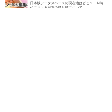
日本版データスペースの現在地はどこ？ AI時
代における日本の勝ち筋について
【西野亮廣】つくりたいものを追求できる環境
の作り方とは
PR(FINCHI on GOETHE)
3σと不良品発生の確率を予測する「標準正規分
布表」