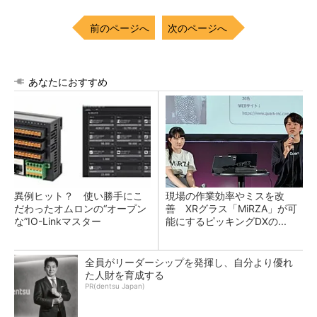
前のページへ
次のページへ
あなたにおすすめ
異例ヒット？ 使い勝手にこ
現場の作業効率やミスを改
だわったオムロンの“オープン
善 XRグラス「MiRZA」が可
な”IO-Linkマスター
能にするピッキングDXの...
全員がリーダーシップを発揮し、自分より優れ
た人財を育成する
PR(dentsu Japan)