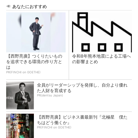
あなたにおすすめ
【西野亮廣】つくりたいもの
令和8年熊本地震による工場へ
を追求できる環境の作り方と
の影響まとめ
は
PR(FINCHI on GOETHE)
全員がリーダーシップを発揮し、自分より優れ
た人財を育成する
PR(dentsu Japan)
【西野亮廣】ビジネス書最新刊『北極星 僕た
ちはどう働くか』
PR(FINCHI on GOETHE)