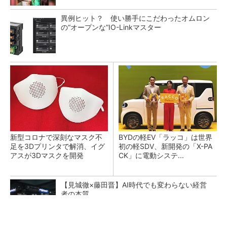
異例ヒット？ 使い勝手にこだわったオムロン
の“オープンな”IO-Linkマスター
新型コロナで深刻なマスク不
BYDの軽EV「ラッコ」は世界
足を3Dプリンタで解消、イグ
初の軽SDV、新開発の「X-PA
アスが3Dマスクを開発
CK」に電動システ...
【見城徹×藤田晋】AI時代でも変わらない経営
者の本質
PR(FINCHI on GOETHE)