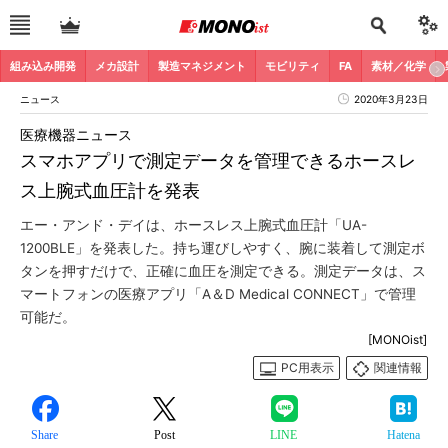
組み込み開発
メカ設計
製造マネジメント
モビリティ
FA
素材／化学
ニュース
2020年3月23日
医療機器ニュース
スマホアプリで測定データを管理できるホースレ
ス上腕式血圧計を発表
エー・アンド・デイは、ホースレス上腕式血圧計「UA-
1200BLE」を発表した。持ち運びしやすく、腕に装着して測定ボ
タンを押すだけで、正確に血圧を測定できる。測定データは、ス
マートフォンの医療アプリ「A＆D Medical CONNECT」で管理
可能だ。
[MONOist]
PC用表示
関連情報
Share
Post
LINE
Hatena