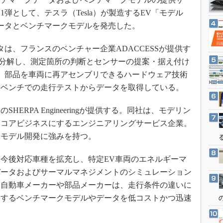
3Dプリンタ
産業オープンネット展
弾として、テスラ（Tesla）が製造するEV「モデル
デジタルツインとCAE
ータとベンチマークモデルを発売した。
S＆OP
は、フランスのベンチャー企業ADACCESSが提供す
インダストリー4.0
両を分解し、測定箇所の判断とセンサーの提案・据え付け
イノベーション
や、部品を車両に再アセンブリできるハードウェア技術
製造業ビッグデータ
、ベンチでの走行テストからデータを取得している。
メイドインジャパン
RPA Engineeringが提供する。同社は、モデリン
植物工場
をコアビジネスにするエンジニアリングサービス企業。
知財マネジメント
クモデル開発に強みを持つ。
海外生産
グローバル設計・開発
て今後対応車種を拡充し、特定EV車両のエネルギーマ
データおよびサーマルマネジメントのシミュレーション
制御セキュリティ
。自動車メーカーや部品メーカーは、走行条件の違いに
新型コロナへの対応
価するベンチマークモデルやデータを低コストかつ迅速