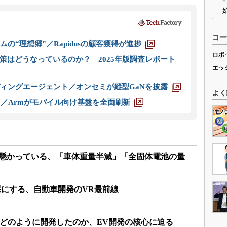
コー
ムの“理想郷”／Rapidusの顧客獲得が進捗
ロボ
策はどうなっているのか？ 2025年版調査レポート
エッ
ディングエージェント／オンセミが縦型GaNを披露
よく
ス／Armがモバイル向け基盤を全面刷新
に懸かっている、「車体重量半減」「全固体電池の量
裸にする、自動車開発のVR最前線
をどのように開発したのか、EV開発の核心に迫る