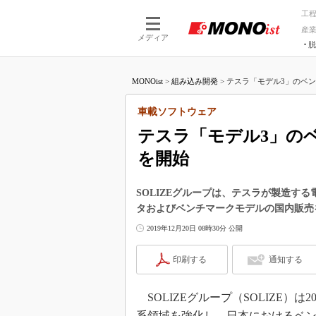
工
産
メディア
脱
つながる技術
AI×技術
MONOist
>
組み込み開発
>
テスラ「モデル3」のベン
つながる工場
AI×設備
つながるサービ
Physical
車載ソフトウェア
テスラ「モデル3」の
を開始
SOLIZEグループは、テスラが製造す
タおよびベンチマークモデルの国内販売
2019年12月20日 08時30分 公開
印刷する
通知する
SOLIZEグループ（SOLIZE）は
系領域を強化し、日本におけるベ