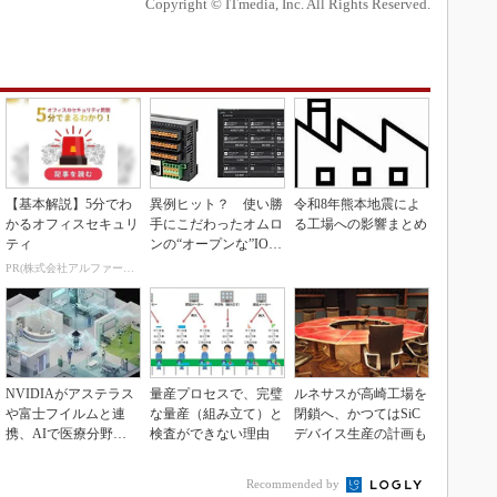
Copyright © ITmedia, Inc. All Rights Reserved.
【基本解説】5分でわ
異例ヒット？ 使い勝
令和8年熊本地震によ
かるオフィスセキュリ
手にこだわったオムロ
る工場への影響まとめ
ティ
ンの“オープンな”IO-L
inkマスター
PR(株式会社アルファーテクノ)
NVIDIAがアステラス
量産プロセスで、完璧
ルネサスが高崎工場を
や富士フイルムと連
な量産（組み立て）と
閉鎖へ、かつてはSiC
携、AIで医療分野支
検査ができない理由
デバイス生産の計画も
援へ
Recommended by