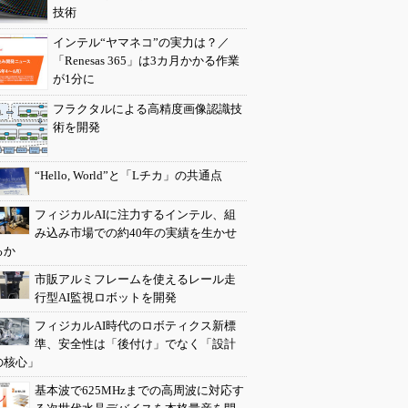
技術
インテル“ヤマネコ”の実力は？／
「Renesas 365」は3カ月かかる作業
が1分に
フラクタルによる高精度画像認識技
術を開発
“Hello, World”と「Lチカ」の共通点
フィジカルAIに注力するインテル、組
み込み市場での約40年の実績を生かせ
るか
市販アルミフレームを使えるレール走
行型AI監視ロボットを開発
フィジカルAI時代のロボティクス新標
準、安全性は「後付け」でなく「設計
の核心」
基本波で625MHzまでの高周波に対応す