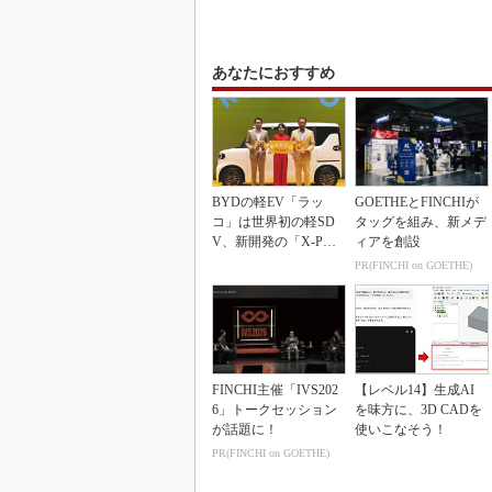
あなたにおすすめ
BYDの軽EV「ラッ
GOETHEとFINCHIが
コ」は世界初の軽SD
タッグを組み、新メデ
V、新開発の「X-PAC
ィアを創設
K」に電動システ...
PR(FINCHI on GOETHE)
FINCHI主催「IVS202
【レベル14】生成AI
6」トークセッション
を味方に、3D CADを
が話題に！
使いこなそう！
PR(FINCHI on GOETHE)