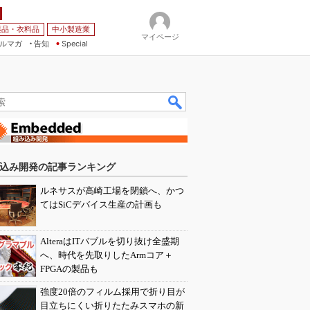
薬品・衣料品
中小製造業
マイページ
ルマガ
告知
Special
込み開発の記事ランキング
ルネサスが高崎工場を閉鎖へ、かつ
てはSiCデバイス生産の計画も
AlteraはITバブルを切り抜け全盛期
へ、時代を先取りしたArmコア＋
FPGAの製品も
強度20倍のフィルム採用で折り目が
目立ちにくい折りたたみスマホの新