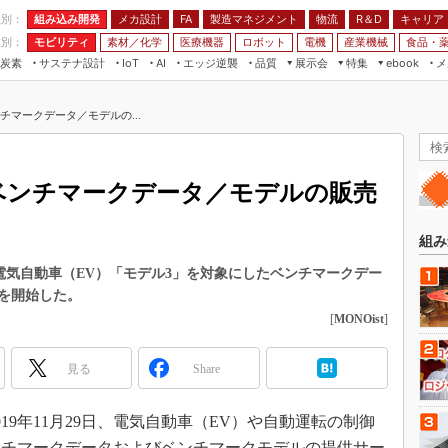
程別：
組み込み開発
メカ設計
製造マネジメント
物流
R＆D
キャリア
FA
業別：
モビリティ
素材／化学
医療機器
ロボット
電機
産業機械
食品・
炭素
サステナ設計
エッジ逆襲
品質
展示会
特集
メ
IoT
AI
ebook
伝承
組み込み開発
CEATEC
読者調査まとめ
編集後記
チマークデータ／モデルの...
JIMTOF
保全
メカ設計
つながるクルマ
組込み/エッジ コンピューティング
ス
 AI
製造マネジメント
5G
展＆IoT/5Gソリューション展
VR／AR
FA
ベンチマークデータ／モデルの販売
IIFES
モビリティ
フィールドサービス
国際ロボット展
素材／化学
FPGA
組み
ジャパンモビリティショー
組み込み画像技術
る電気自動車（EV）「モデル3」を対象にしたベンチマークデー
TECHNO-FRONTIER
を開始した。
組み込みモデリング
人テク展
[
MONOist
]
Windows Embedded
スマート工場EXPO
車載ソフト開発
見る
Share
EdgeTech+
ISO26262
日本ものづくりワールド
2019年11月29日、電気自動車（EV）や自動運転の制御
無償設計ツール
AUTOMOTIVE WORLD
ンチマークデータおよびベンチマークモデルの提供サー