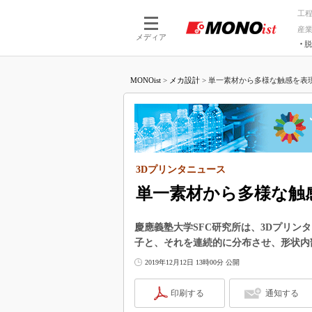
工
産
メディア
脱
つながる技術
AI×技術
MONOist
>
メカ設計
>
単一素材から多様な触感を表現
つながる工場
AI×設備
つながるサービ
Physical
3Dプリンタニュース
単一素材から多様な触
慶應義塾大学SFC研究所は、3Dプリ
子と、それを連続的に分布させ、形状内
2019年12月12日 13時00分 公開
印刷する
通知する