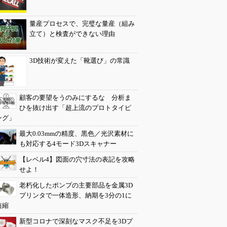
量産プロセスで、完璧な量産（組み
立て）と検査ができない理由
3D技術が変えた「靴選び」の常識
顧客の要望をうのみにするな 分析ま
ひを抜け出す「超上流のプロトタイピ
ング」
最大0.03mmの精度、黒色／光沢素材に
も対応する4モード3Dスキャナー
【レベル4】図面の穴寸法の表記を攻略
せよ！
老朽化したポンプの主要部品を金属3D
プリンタで一体造形、納期を3分の1に
短縮
新型コロナで深刻なマスク不足を3Dプ