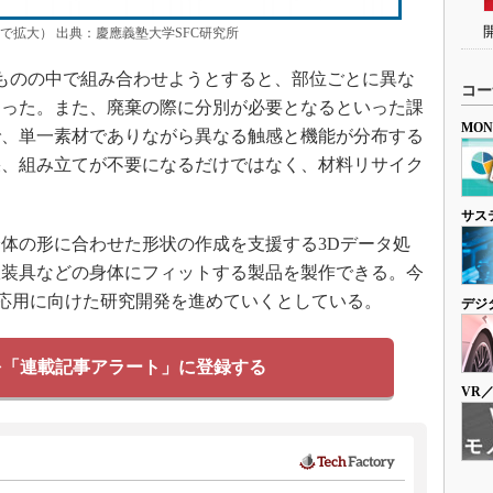
で拡大） 出典：慶應義塾大学SFC研究所
ものの中で組み合わせようとすると、部位ごとに異な
コー
あった。また、廃棄の際に分別が必要となるといった課
MO
で、単一素材でありながら異なる触感と機能が分布する
果、組み立てが不要になるだけではなく、材料リサイク
サス
体の形に合わせた形状の作成を支援する3Dデータ処
肢装具などの身体にフィットする製品を製作できる。今
の応用に向けた研究開発を進めていくとしている。
デジ
を「連載記事アラート」に登録する
VR