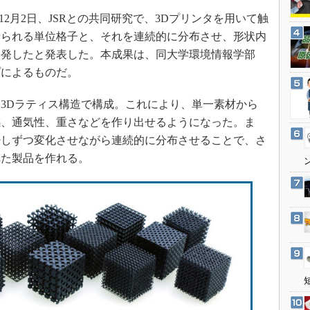
3Dプリンタ
産業オープンネット展
12月2日、JSRとの共同研究で、3Dプリンタを用いて触
デジタルツインとCAE
せられる単位格子と、それを連続的に分布させ、形状内
S＆OP
開発したと発表した。本成果は、同大学環境情報学部
インダストリー4.0
プによるものだ。
イノベーション
3Dラティス構造で構成。これにより、単一素材から
製造業ビッグデータ
感、通気性、重さなどを作り出せるようになった。ま
メイドインジャパン
少しずつ変化させながら連続的に分布させることで、さ
植物工場
れた製品を作れる。
知財マネジメント
海外生産
グローバル設計・開発
制御セキュリティ
新型コロナへの対応