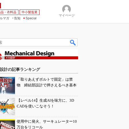
薬品・衣料品
中小製造業
マイページ
ルマガ
告知
Special
設計の記事ランキング
「取りあえずボルトで固定」は禁
物 締結部設計で押さえるべき基本
【レベル14】生成AIを味方に、3D
CADを使いこなそう！
使用中に発火、サーキュレーター10
万台をリコール