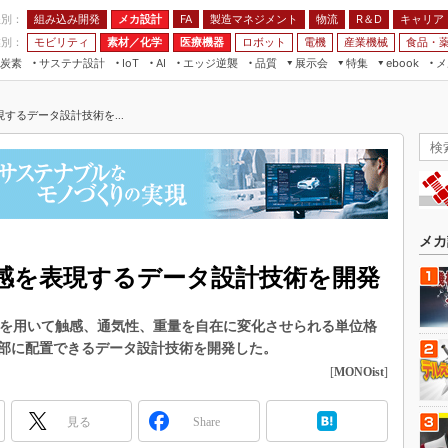
程別：
組み込み開発
メカ設計
製造マネジメント
物流
R＆D
キャリア
FA
業別：
モビリティ
素材／化学
医療機器
ロボット
電機
産業機械
食品・
炭素
サステナ設計
エッジ逆襲
品質
展示会
特集
メ
IoT
AI
ebook
伝承
組み込み開発
CEATEC
読者調査まとめ
編集後記
するデータ設計技術を...
JIMTOF
保全
メカ設計
つながるクルマ
組込み/エッジ コンピューティング
ス
 AI
製造マネジメント
5G
展＆IoT/5Gソリューション展
VR／AR
FA
IIFES
モビリティ
フィールドサービス
国際ロボット展
素材／化学
FPGA
メカ
ジャパンモビリティショー
組み込み画像技術
感を表現するデータ設計技術を開発
TECHNO-FRONTIER
組み込みモデリング
人テク展
ンタを用いて触感、通気性、重量を自在に変化させられる単位格
Windows Embedded
スマート工場EXPO
部に配置できるデータ設計技術を開発した。
車載ソフト開発
[
MONOist
]
EdgeTech+
ISO26262
日本ものづくりワールド
見る
Share
無償設計ツール
AUTOMOTIVE WORLD