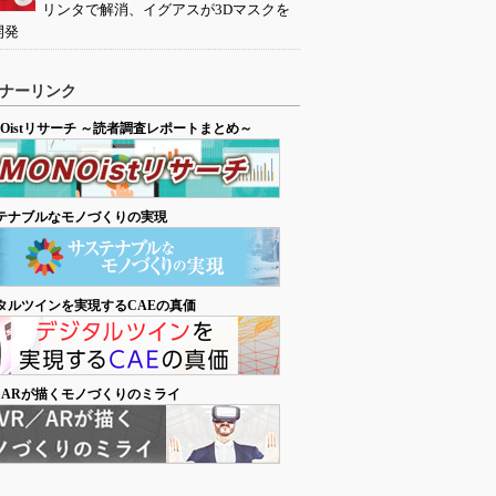
リンタで解消、イグアスが3Dマスクを
開発
ナーリンク
NOistリサーチ ～読者調査レポートまとめ～
テナブルなモノづくりの実現
タルツインを実現するCAEの真価
／ARが描くモノづくりのミライ