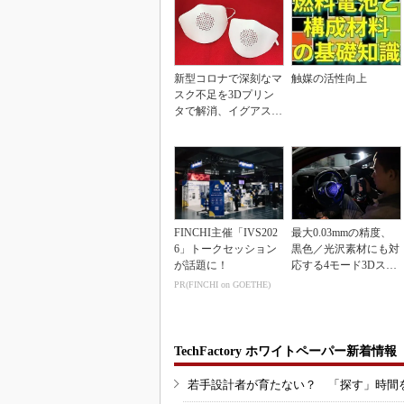
新型コロナで深刻なマ
触媒の活性向上
スク不足を3Dプリン
タで解消、イグアスが
3Dマスクを開発
FINCHI主催「IVS202
最大0.03mmの精度、
6」トークセッション
黒色／光沢素材にも対
が話題に！
応する4モード3Dスキ
ャナー
PR(FINCHI on GOETHE)
TechFactory ホワイトペーパー新着情報
若手設計者が育たない？ 「探す」時間