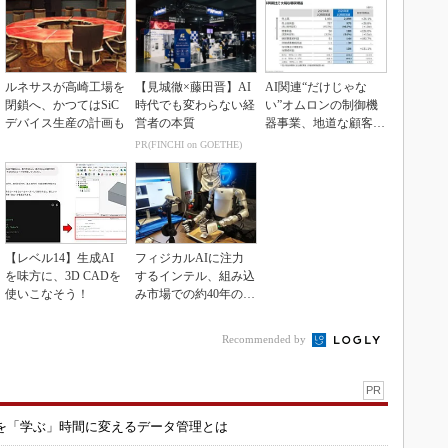
ルネサスが高崎工場を
【見城徹×藤田晋】AI
AI関連“だけじゃな
閉鎖へ、かつてはSiC
時代でも変わらない経
い”オムロンの制御機
デバイス生産の計画も
営者の本質
器事業、地道な顧客基
盤強化が結実
PR(FINCHI on GOETHE)
【レベル14】生成AI
フィジカルAIに注力
を味方に、3D CADを
するインテル、組み込
使いこなそう！
み市場での約40年の実
績を生かせるか
Recommended by
PR
を「学ぶ」時間に変えるデータ管理とは