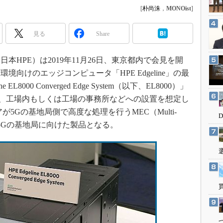
3Dプリンタ
[
朴尚洙
，
MONOist
]
産業オープンネット展
デジタルツインとCAE
見る
Share
S＆OP
インダストリー4.0
HPE）は2019年11月26日、東京都内で会見を開
イノベーション
向けのエッジコンピュータ「HPE Edgeline」の最
製造業ビッグデータ
L8000 Converged Edge System（以下、EL8000）」
メイドインジャパン
ineは、工場内もしくは工場の事務所などへの設置を想定し
が5Gの基地局側で高度な処理を行うMEC（Multi-
植物工場
やローカル5Gの基地局に向けた製品となる。
知財マネジメント
海外生産
グローバル設計・開発
制御セキュリティ
新型コロナへの対応