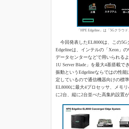
「HPE Edgeline」は「5G
今回発表したEL8000は、この5
Edgelineは、インテルの「Xeo
データセンターなどで用いられるより高性能な
1U Server Blade」を最大4
振動というEdgelineならでは
定しているので通信機器向けの標準規格
EL8000に最大4プロセッサ、メモ
に2台、縦に2台並べた高集約設置