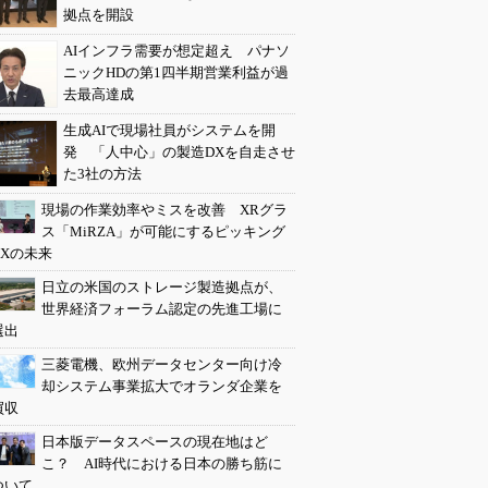
拠点を開設
AIインフラ需要が想定超え パナソ
ニックHDの第1四半期営業利益が過
去最高達成
生成AIで現場社員がシステムを開
発 「人中心」の製造DXを自走させ
た3社の方法
現場の作業効率やミスを改善 XRグラ
ス「MiRZA」が可能にするピッキング
DXの未来
日立の米国のストレージ製造拠点が、
世界経済フォーラム認定の先進工場に
選出
三菱電機、欧州データセンター向け冷
却システム事業拡大でオランダ企業を
買収
日本版データスペースの現在地はど
こ？ AI時代における日本の勝ち筋に
ついて