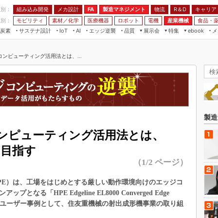
程別：
組み込み開発
メカ設計
製造マネジメント
物流
R＆D
キャリア
FA
業別：
モビリティ
素材／化学
医療機器
ロボット
電機
産業機械
食品・
炭素
サステナ設計
エッジ逆襲
品質
展示会
特集
メ
IoT
AI
ebook
伝承
組み込み開発
CEATEC
読者調査まとめ
編集後記
ンピューティング活用法とは、...
JIMTOF
保全
メカ設計
つながるクルマ
組込み/エッジ コンピューティング
ス
 AI
製造マネジメント
5G
展＆IoT/5Gソリューション展
VR／AR
FA
IIFES
モビリティ
フィールドサービス
国際ロボット展
素材／化学
FPGA
製造
ジャパンモビリティショー
組み込み画像技術
ンピューティング活用法とは、
TECHNO-FRONTIER
組み込みモデリング
」目指す
人テク展
（1/2 ページ）
Windows Embedded
スマート工場EXPO
車載ソフト開発
PE）は、工場をはじめとする厳しい動作環境向けのエッジコ
EdgeTech+
ISO26262
プとなる「HPE Edgeline EL8000 Converged Edge
日本ものづくりワールド
elineのユーザー事例として、住友重機械の射出成形機事業の取り組
無償設計ツール
AUTOMOTIVE WORLD