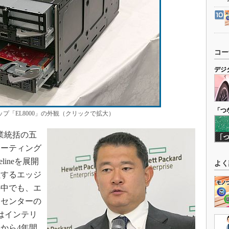
コー
デジ
「つ
ンアップ「EL8000」の外観（クリックで拡大）
業統括の五
ューティング
lineを展開
よく
理するエッジ
の中でも、エ
タセンターの
はインテリ
年から4年間