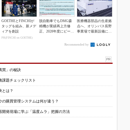
GOETHEとFINCHIが
脱自動車でもDMG森
医療機器部品の生産拠
タッグを組み、新メデ
精機が業績再上方修
点へ、オリンパス長野
ィアを創設
正、2028年度にピーク
事業場で最新設備に機
利益計画
能集約
PR(FINCHI on GOETHE)
Recommended by
PR
購買」の秘訣
務課題チェックリスト
訣とは？
ウの購買管理システムは何が違う？
器開発現場に学ぶ「温度ムラ」把握の方法