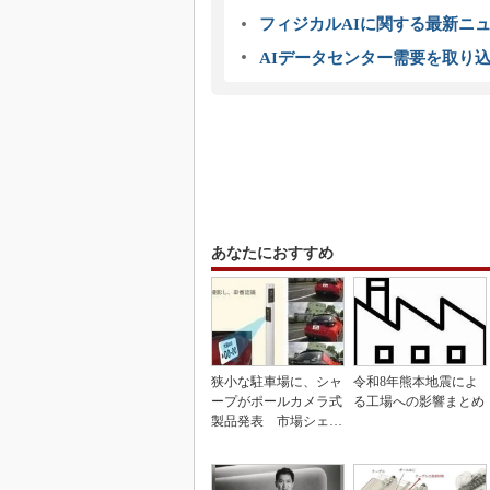
フィジカルAIに関する最新ニュー
AIデータセンター需要を取り
あなたにおすすめ
狭小な駐車場に、シャ
令和8年熊本地震によ
ープがポールカメラ式
る工場への影響まとめ
製品発表 市場シェア
10％目指す