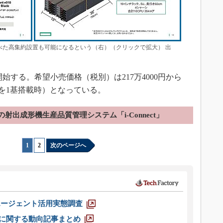
台並べた高集約設置も可能になるという（右）（クリックで拡大） 出
始する。希望小売価格（税別）は217万4000円から
e Serverを1基搭載時）となっている。
射出成形機生産品質管理システム「i-Connect」
1
|
2
次のページへ
エージェント活用実態調査
O」に関する動向記事まとめ