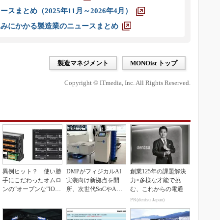
スまとめ（2025年11月～2026年4月）
込みにかかる製造業のニュースまとめ
製造マネジメント
MONOist トップ
Copyright © ITmedia, Inc. All Rights Reserved.
異例ヒット？ 使い勝
DMPがフィジカルAI
創業125年の課題解決
手にこだわったオムロ
実装向け新拠点を開
力×多様な才能で挑
ンの“オープンな”IO-L
所、次世代SoCやAM
む、これからの電通
inkマスター
Rデモを披露
PR(dentsu Japan)