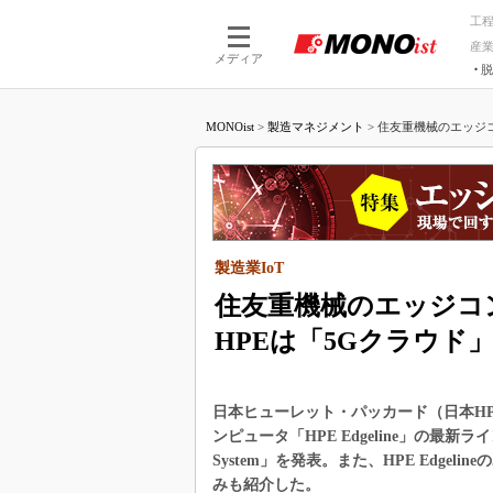
工
産
メディア
脱
つながる技術
AI×技術
MONOist
>
製造マネジメント
>
住友重機械のエッジコ
つながる工場
AI×設備
つながるサービ
Physical
製造業IoT
住友重機械のエッジコ
HPEは「5Gクラウド
日本ヒューレット・パッカード（日本H
ンピュータ「HPE Edgeline」の最新ラインアッ
System」を発表。また、HPE Edg
みも紹介した。