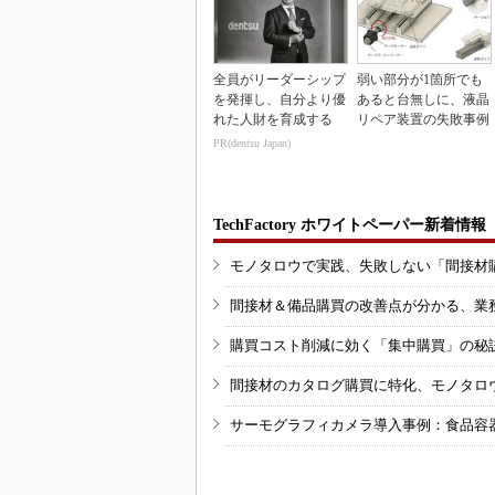
全員がリーダーシップ
弱い部分が1箇所でも
を発揮し、自分より優
あると台無しに、液晶
れた人財を育成する
リペア装置の失敗事例
PR(dentsu Japan)
TechFactory ホワイトペーパー新着情報
モノタロウで実践、失敗しない「間接材
間接材＆備品購買の改善点が分かる、業
購買コスト削減に効く「集中購買」の秘
間接材のカタログ購買に特化、モノタロ
サーモグラフィカメラ導入事例：食品容