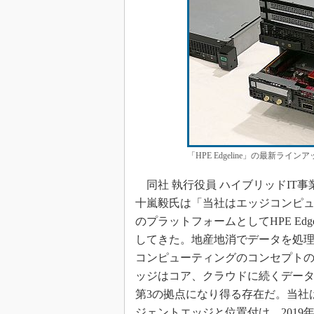
「HPE Edgeline」の最新ライ
同社 執行役員 ハイブリッドIT事
十嵐毅氏は「当社はエッジコンピ
のプラットフォームとしてHPE Edge
してきた。地産地消でデータを処
コンピューティングのコンセプト
ッジはコア、クラウドに続くデー
第3の拠点になり得る存在だ。当社
ジェントエッジと位置付け、2019