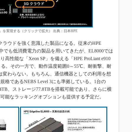
クラウド」を実現する（クリックで拡大） 出典：日本HPE
Gクラウドを強く意識した製品になる。従来のHPE
n」の中でも低消費電力の製品を用いてきたが、EL8000では
「Xeon SP」を備える「HPE ProLiant e910
基搭載できる。その一方で、動作温度範囲0～55℃、耐衝撃、耐
の性能は変わらない。もちろん、通信機器としての利用を想
であるNEBS Level 3にも準拠している。1台の
リ4TB、ストレージ77.8TBを搭載可能であり、さらに横
が可能なラッキングオプションも提供する予定だ。