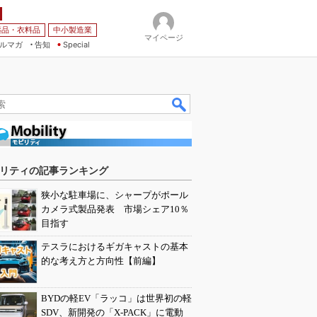
薬品・衣料品
中小製造業
マイページ
ルマガ
告知
Special
リティの記事ランキング
狭小な駐車場に、シャープがポール
カメラ式製品発表 市場シェア10％
目指す
テスラにおけるギガキャストの基本
的な考え方と方向性【前編】
BYDの軽EV「ラッコ」は世界初の軽
SDV、新開発の「X-PACK」に電動