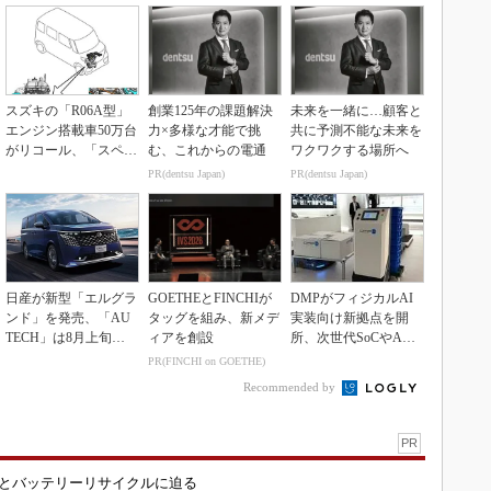
スズキの「R06A型」
創業125年の課題解決
未来を一緒に…顧客と
エンジン搭載車50万台
力×多様な才能で挑
共に予測不能な未来を
がリコール、「スペー
む、これからの電通
ワクワクする場所へ
シア」など
PR(dentsu Japan)
PR(dentsu Japan)
日産が新型「エルグラ
GOETHEとFINCHIが
DMPがフィジカルAI
ンド」を発売、「AU
タッグを組み、新メデ
実装向け新拠点を開
TECH」は8月上旬に
ィアを創設
所、次世代SoCやAM
市場投入へ
Rデモを披露
PR(FINCHI on GOETHE)
Recommended by
PR
造とバッテリーリサイクルに迫る