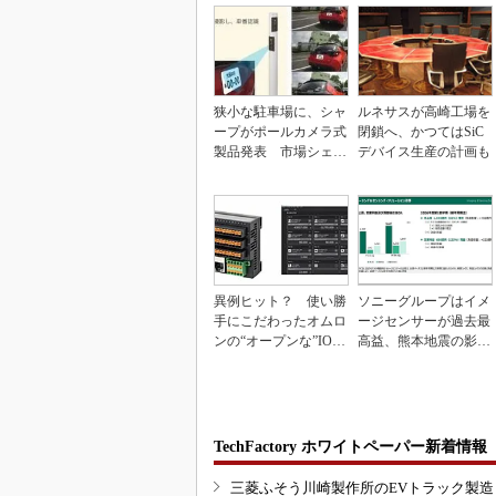
狭小な駐車場に、シャ
ルネサスが高崎工場を
ープがポールカメラ式
閉鎖へ、かつてはSiC
製品発表 市場シェア
デバイス生産の計画も
10％目指す
異例ヒット？ 使い勝
ソニーグループはイメ
手にこだわったオムロ
ージセンサーが過去最
ンの“オープンな”IO-L
高益、熊本地震の影響
inkマスター
も限定的
TechFactory ホワイトペーパー新着情報
三菱ふそう川崎製作所のEVトラック製