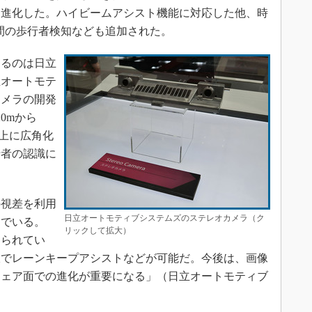
も進化した。ハイビームアシスト機能に対応した他、時
夜間の歩行者検知なども追加された。
るのは日立
立オートモテ
カメラの開発
0mから
以上に広角化
行者の認識に
視差を利用
日立オートモティブシステムズのステレオカメラ（ク
んでいる。
リックして拡大）
められてい
線でレーンキープアシストなどが可能だ。今後は、画像
ウェア面での進化が重要になる」（日立オートモティブ