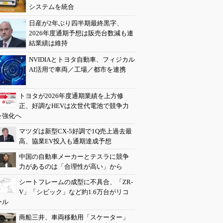
システムを統合
日産が2年ぶり四半期最終黒字、
2026年度通期予想は販売台数減も連
結業績は維持
NVIDIAとトヨタ自動車、フィジカル
AI活用で車両／工場／都市を連携
トヨタが2026年度通期業績を上方修
正、好調なHEVは次世代電池で競争力
を強化へ
マツダは新型CX-5好調で1Q売上過去最
高、協業EV投入も通期達成予想
中国の自動車メーカーとテスラに競争
力があるのは「合理性が高い」から
シートフレームの成型に不具合、「ZR-
V」「シビック」など約1.6万台がリコ
ール
商船三井、車両移動用「スケーター」