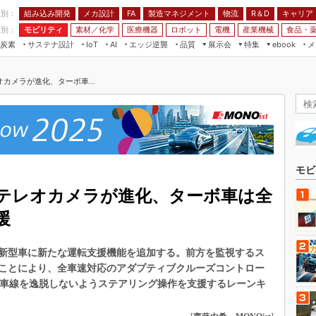
程別：
組み込み開発
メカ設計
製造マネジメント
物流
R＆D
キャリア
FA
業別：
モビリティ
素材／化学
医療機器
ロボット
電機
産業機械
食品・
炭素
サステナ設計
エッジ逆襲
品質
展示会
特集
メ
IoT
AI
ebook
伝承
組み込み開発
CEATEC
読者調査まとめ
編集後記
カメラが進化、ターボ車...
JIMTOF
保全
メカ設計
つながるクルマ
組込み/エッジ コンピューティング
ス
 AI
製造マネジメント
5G
展＆IoT/5Gソリューション展
VR／AR
FA
IIFES
モビリティ
フィールドサービス
国際ロボット展
素材／化学
FPGA
モビ
ジャパンモビリティショー
組み込み画像技術
テレオカメラが進化、ターボ車は全
TECHNO-FRONTIER
組み込みモデリング
援
人テク展
Windows Embedded
スマート工場EXPO
新型車に新たな運転支援機能を追加する。前方を監視するス
車載ソフト開発
EdgeTech+
ことにより、全車速対応のアダプティブクルーズコントロー
ISO26262
、車線を逸脱しないようステアリング操作を支援するレーンキ
日本ものづくりワールド
無償設計ツール
AUTOMOTIVE WORLD