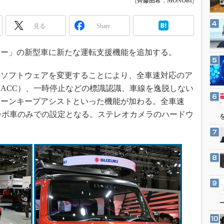
[
齊藤由希
，
MONOist
]
3Dプリンタ
産業オープンネット展
デジタルツインとCAE
見る
Share
S＆OP
インダストリー4.0
ー」の新型車に新たな運転支援機能を追加する。
イノベーション
ソフトウェアを変更することにより、全車速対応のア
製造業ビッグデータ
ACC）、一時停止などの標識認識、車線を逸脱しない
メイドインジャパン
レーンキープアシストといった機能が加わる。全車速
植物工場
ーボ車のみでの設定となる。ステレオカメラのハードウ
知財マネジメント
海外生産
グローバル設計・開発
制御セキュリティ
新型コロナへの対応