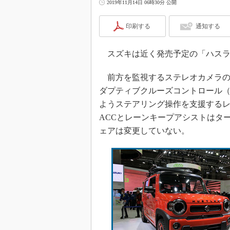
2019年11月14日 06時30分 公開
印刷する
通知する
スズキは近く発売予定の「ハスラ
前方を監視するステレオカメラの
ダプティブクルーズコントロール（
ようステアリング操作を支援する
ACCとレーンキープアシストはタ
ェアは変更していない。