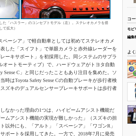
コー
出展した「ハスラー」のコンセプトモデル（左）。ステレオカメラを搭
して拡大）
モビ
編集
「スペーシア」で軽自動車としては初めてステレオカメ
に発表した「スイフト」で単眼カメラと赤外線レーダーを
よく
ブレーキサポート」を初採用した。同システムのサプラ
チネンタルオートモーティブ）で、ハードウェアがトヨタ自動
fety Sense C」と同じだったこともあり注目を集めた。ソ
oyota Safety Sense Cの自動ブレーキが歩行者検
、スズキのデュアルセンサーブレーキサポートは歩行者
しなかった理由の1つは、ハイビームアシスト機能だ
ビームアシスト機能の実現が難しかった」（スズキの担
ト以外にも、「アルト」「スペーシア」「ワゴンR」
サポートを採用してきた。一方で、2018年7月に発売