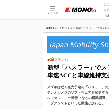
工
産
メディア
脱
つながる技術
AI×技術
MONOist
>
モビリティ
>
新型「ハスラー」でステレオ
つながる工場
AI×設備
つながるサービ
Physical
安全システム
新型「ハスラー」でス
車速ACCと車線維持支
スズキは近く発売予定の「ハスラー」の
テレオカメラのソフトウェアを変更する
ル（ACC）、一時停止などの標識認識
ープアシストといった機能が加わる。