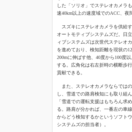
した「ソリオ」でステレオカメラ
速40km以上の速度域でのACC、
スズキにステレオカメラを供給す
オートモティブシステムズだ。日
ィブシステムズは次世代ステレオ
を進めており、検知距離を現状の12
200mに伸ばす他、40度から100度
する。広角化は右左折時の横断歩
貢献できる。
また、ステレオカメラならではの
し、雪道での路肩検知にも取り組
「雪道での運転支援はもちろん求
る。路肩が分かれば、一番左の車
からどう検知するかというソフト
システムズの担当者）。