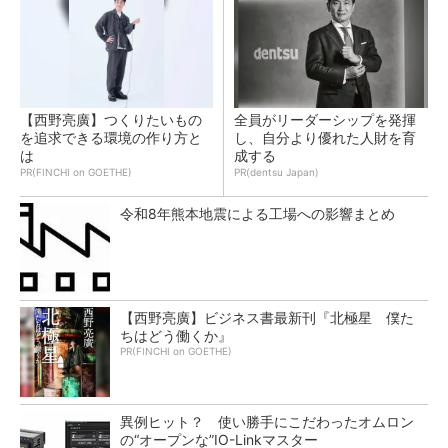
【西野亮廣】つくりたいもの
全員がリーダーシップを発揮
を追求できる環境の作り方と
し、自分より優れた人財を育
は
成する
PR(FINCHI on GOETHE)
PR(dentsu Japan)
令和8年熊本地震による工場への影響まとめ
【西野亮廣】ビジネス書最新刊『北極星 僕た
ちはどう働くか』
PR(FINCHI on GOETHE)
異例ヒット？ 使い勝手にこだわったオムロン
の“オープンな”IO-Linkマスター