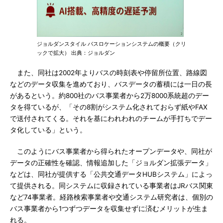
ジョルダンスタイル バスロケーションシステムの概要（クリ
ックで拡大） 出典：ジョルダン
また、同社は2002年よりバスの時刻表や停留所位置、路線図
などのデータ収集を進めており、バスデータの蓄積には一日の長
があるという。約800社のバス事業者から2万8000系統超のデー
タを得ているが、「その8割がシステム化されておらず紙やFAX
で送付されてくる。それを基にわれわれのチームが手打ちでデー
タ化している」という。
このようにバス事業者から得られたオープンデータや、同社が
データの正確性を確認、情報追加した「ジョルダン拡張データ」
などは、同社が提供する「公共交通データHUBシステム」によっ
て提供される。同システムに収録されている事業者はJRバス関東
など74事業者。経路検索事業者や交通システム研究者は、個別の
バス事業者から1つずつデータを収集せずに済むメリットが生ま
れる。