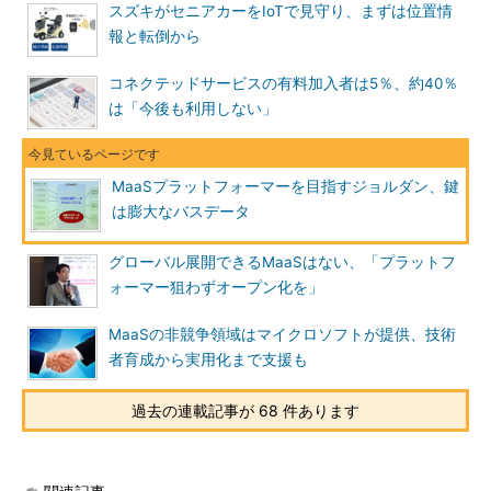
スズキがセニアカーをIoTで見守り、まずは位置情
報と転倒から
コネクテッドサービスの有料加入者は5％、約40％
は「今後も利用しない」
MaaSプラットフォーマーを目指すジョルダン、鍵
は膨大なバスデータ
グローバル展開できるMaaSはない、「プラットフ
ォーマー狙わずオープン化を」
MaaSの非競争領域はマイクロソフトが提供、技術
者育成から実用化まで支援も
過去の連載記事が 68 件あります