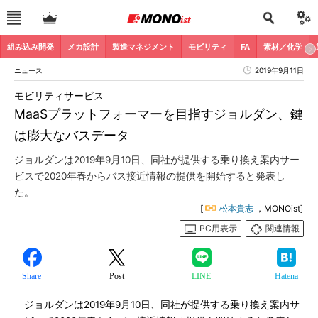
組み込み開発
メカ設計
製造マネジメント
モビリティ
FA
素材／化学
ニュース
2019年9月11日
モビリティサービス
MaaSプラットフォーマーを目指すジョルダン、鍵
は膨大なバスデータ
ジョルダンは2019年9月10日、同社が提供する乗り換え案内サー
ビスで2020年春からバス接近情報の提供を開始すると発表し
た。
[
松本貴志
，MONOist]
PC用表示
関連情報
Share
Post
LINE
Hatena
ジョルダンは2019年9月10日、同社が提供する乗り換え案内サ