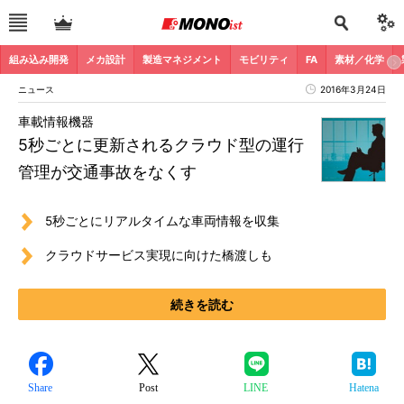
組み込み開発
メカ設計
製造マネジメント
モビリティ
FA
素材／化学
ニュース
2016年3月24日
車載情報機器
5秒ごとに更新されるクラウド型の運行
管理が交通事故をなくす
5秒ごとにリアルタイムな車両情報を収集
クラウドサービス実現に向けた橋渡しも
続きを読む
Share
Post
LINE
Hatena