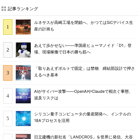
記事ランキング
ルネサスが高崎工場を閉鎖へ、かつてはSiCデバイス生
産の計画も
あえて歩かせない――準国産ヒューマノイド「D1」登
場、現場稼働で日本の勝ち筋へ
「取りあえずボルトで固定」は禁物 締結部設計で押さ
えるべき基本
AIがサイバー攻撃――OpenAIやClaudeで相次ぐ事態、
波及リスクは
シリコン量子コンピュータの量産開発へ、インテルの
18Aプロセスを活用
日立建機の新社名「LANDCROS」を世界に発信、大谷