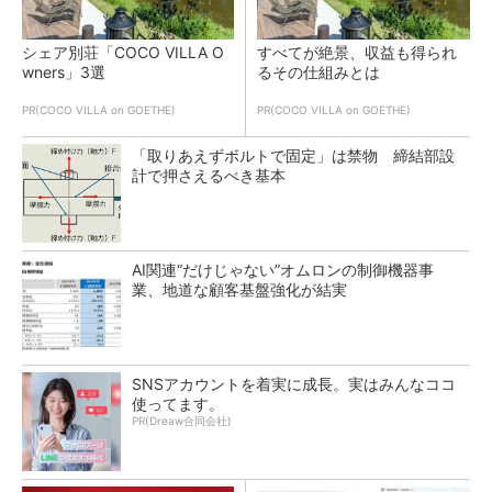
シェア別荘「COCO VILLA O
すべてが絶景、収益も得られ
wners」3選
るその仕組みとは
PR(COCO VILLA on GOETHE)
PR(COCO VILLA on GOETHE)
「取りあえずボルトで固定」は禁物 締結部設
計で押さえるべき基本
AI関連“だけじゃない”オムロンの制御機器事
業、地道な顧客基盤強化が結実
SNSアカウントを着実に成長。実はみんなココ
使ってます。
PR(Dreaw合同会社)