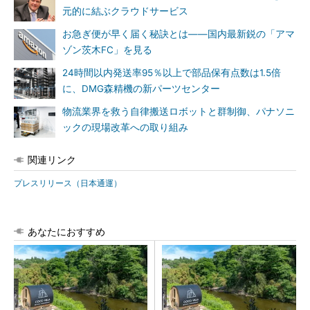
元的に結ぶクラウドサービス
お急ぎ便が早く届く秘訣とは――国内最新鋭の「アマ
ゾン茨木FC」を見る
24時間以内発送率95％以上で部品保有点数は1.5倍
に、DMG森精機の新パーツセンター
物流業界を救う自律搬送ロボットと群制御、パナソニ
ックの現場改革への取り組み
関連リンク
プレスリリース（日本通運）
あなたにおすすめ