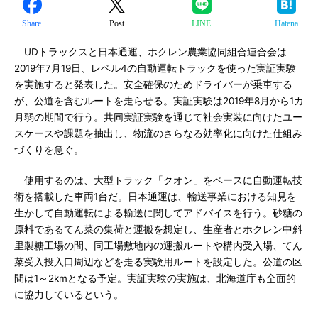
Share
Post
LINE
Hatena
UDトラックスと日本通運、ホクレン農業協同組合連合会は
2019年7月19日、レベル4の自動運転トラックを使った実証実験
を実施すると発表した。安全確保のためドライバーが乗車する
が、公道を含むルートを走らせる。実証実験は2019年8月から1カ
月弱の期間で行う。共同実証実験を通じて社会実装に向けたユー
スケースや課題を抽出し、物流のさらなる効率化に向けた仕組み
づくりを急ぐ。
使用するのは、大型トラック「クオン」をベースに自動運転技
術を搭載した車両1台だ。日本通運は、輸送事業における知見を
生かして自動運転による輸送に関してアドバイスを行う。砂糖の
原料であるてん菜の集荷と運搬を想定し、生産者とホクレン中斜
里製糖工場の間、同工場敷地内の運搬ルートや構内受入場、てん
菜受入投入口周辺などを走る実験用ルートを設定した。公道の区
間は1～2kmとなる予定。実証実験の実施は、北海道庁も全面的
に協力しているという。