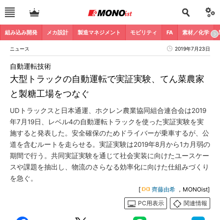
組み込み開発
メカ設計
製造マネジメント
モビリティ
FA
素材／化学
ニュース
2019年7月23日
自動運転技術
大型トラックの自動運転で実証実験、てん菜農家
と製糖工場をつなぐ
UDトラックスと日本通運、ホクレン農業協同組合連合会は2019
年7月19日、レベル4の自動運転トラックを使った実証実験を実
施すると発表した。安全確保のためドライバーが乗車するが、公
道を含むルートを走らせる。実証実験は2019年8月から1カ月弱の
期間で行う。共同実証実験を通じて社会実装に向けたユースケー
スや課題を抽出し、物流のさらなる効率化に向けた仕組みづくり
を急ぐ。
[
齊藤由希
，MONOist]
PC用表示
関連情報