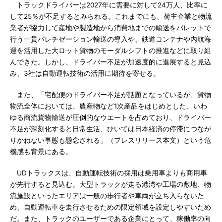
トラックドライバーは2027年に需要に対して24万人、比率に
して25％が不足するとみられる。これまでにも、荷主企業と物流
業者が協力して産地や製造地から消費地までの輸送をパレットで
行う一貫パレチゼーション輸送の導入や、鉄道コンテナや内航海
運を活用した大ロット貨物のモーダルシフトの推進などに取り組
んできた。しかし、ドライバー不足が加速度的に進展すると見込
み、3社は自動運転技術の活用に期待を寄せる。
また、「宅配便のドライバー不足が話題となっているが、貨物
物流全体においては、農産物など1次産品をはじめとした、いわ
ゆる商流貨物輸送が圧倒的なウエートを占めており、ドライバー
不足が深刻化すると日常生活、ひいては日本経済の停滞につなが
りかねない事態も懸念される」（プレスリリース本文）という危
機感も背景にある。
UDトラックスは、自動運転技術の採用は乗用車よりも商用車
が先行すると見込む。大型トラックが走る港湾や工場の敷地、物
流施設といったエリアは一般の歩行者や車両が立ち入らないた
め、自動運転車を走行させるための限定領域を設定しやすいため
だ。また、トラックのユーザーである企業にとって、稼働率の向