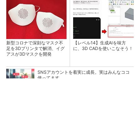
新型コロナで深刻なマスク不
【レベル14】生成AIを味方
足を3Dプリンタで解消、イグ
に、3D CADを使いこなそう！
アスが3Dマスクを開発
SNSアカウントを着実に成長。実はみんなココ
使ってます。
PR(Dreaw合同会社)
令和8年熊本地震による工場への影響まとめ
狭小な駐車場に、シャープがポールカメラ式製