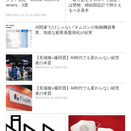
wners」3選
は禁物 締結部設計で押さえ
るべき基本
PR(COCO VILLA on GOETHE)
AI関連“だけじゃない”オムロンの制御機器事
業、地道な顧客基盤強化が結実
【見城徹×藤田晋】AI時代でも変わらない経営
者の本質
PR(FINCHI on GOETHE)
【見城徹×藤田晋】AI時代でも変わらない経営
者の本質
PR(FINCHI on GOETHE)