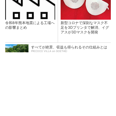
令和8年熊本地震による工場へ
新型コロナで深刻なマスク不
の影響まとめ
足を3Dプリンタで解消、イグ
アスが3Dマスクを開発
すべてが絶景、収益も得られるその仕組みとは
PR(COCO VILLA on GOETHE)
【レベル14】生成AIを味方に、3D CADを使い
こなそう！
狭小な駐車場に、シャープがポールカメラ式製
品発表 市場シェア10％目指す