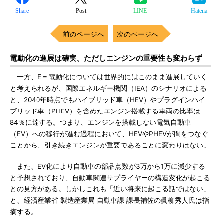
Share
Post
LINE
Hatena
前のページへ
次のページへ
電動化の進展は確実、ただしエンジンの重要性も変わらず
一方、E＝電動化については世界的にはこのまま進展していく
と考えられるが、国際エネルギー機関（IEA）のシナリオによる
と、2040年時点でもハイブリッド車（HEV）やプラグインハイ
ブリッド車（PHEV）を含めたエンジン搭載する車両の比率は
84％に達する。つまり、エンジンを搭載しない電気自動車
（EV）への移行が進む過程において、HEVやPHEVが間をつなぐ
ことから、引き続きエンジンが重要であることに変わりはない。
また、EV化により自動車の部品点数が3万から1万に減少する
と予想されており、自動車関連サプライヤーの構造変化が起こる
との見方がある。しかしこれも「近い将来に起こる話ではない」
と、経済産業省 製造産業局 自動車課 課長補佐の眞柳秀人氏は指
摘する。