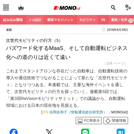
組み込み開発
メカ設計
製造マネジメント
モビリティ
FA
素材／化学
連載
2019年6月28日
次世代モビリティの行方（5）
バズワード化するMaaS、そして自動運転ビジネス
化への道のりは近くて遠い
（3/4 ページ）
これまでスタンドアロンな存在だった自動車は、自動運転技術の
導入や通信技術でつながることによって新たな「次世代モビリテ
ィ」となりつつある。本連載では、主要な海外イベントを通し
て、次世代モビリティの行方を探っていく。連載第5回では、
「第3回ReVisionモビリティサミット」での議論から、自動運転
領域における日本の現在地を見据える。
[
吉岡佐和子（情報通信総合研究所）
，MONOist]
PC用表示
関連情報