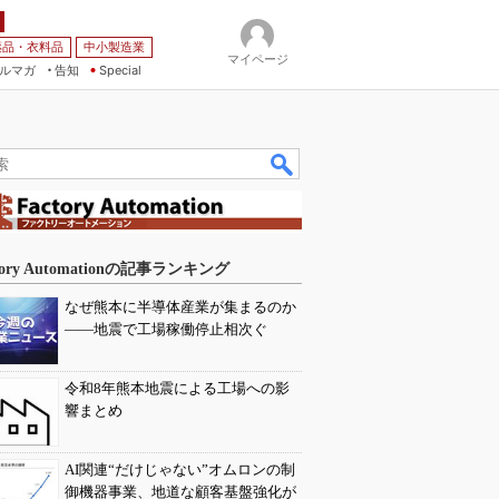
薬品・衣料品
中小製造業
マイページ
ルマガ
告知
Special
tory Automationの記事ランキング
なぜ熊本に半導体産業が集まるのか
――地震で工場稼働停止相次ぐ
令和8年熊本地震による工場への影
響まとめ
AI関連“だけじゃない”オムロンの制
御機器事業、地道な顧客基盤強化が