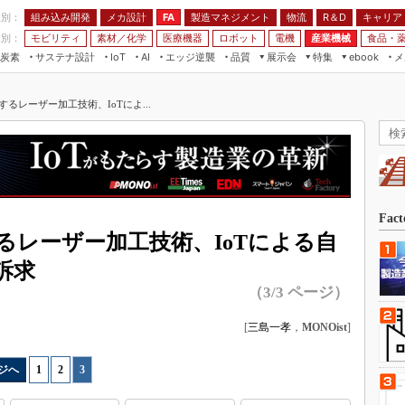
程別：
組み込み開発
メカ設計
製造マネジメント
物流
R＆D
キャリア
FA
業別：
モビリティ
素材／化学
医療機器
ロボット
電機
産業機械
食品・
炭素
サステナ設計
エッジ逆襲
品質
展示会
特集
メ
IoT
AI
ebook
伝承
組み込み開発
CEATEC
読者調査まとめ
編集後記
るレーザー加工技術、IoTによ...
JIMTOF
保全
メカ設計
つながるクルマ
組込み/エッジ コンピューティング
ス
 AI
製造マネジメント
5G
展＆IoT/5Gソリューション展
VR／AR
FA
IIFES
モビリティ
フィールドサービス
国際ロボット展
素材／化学
FPGA
Fac
ジャパンモビリティショー
るレーザー加工技術、IoTによる自
組み込み画像技術
TECHNO-FRONTIER
訴求
組み込みモデリング
人テク展
（3/3 ページ）
Windows Embedded
スマート工場EXPO
[
三島一孝
，
MONOist
]
車載ソフト開発
EdgeTech+
ISO26262
日本ものづくりワールド
ジへ
1
|
2
|
3
無償設計ツール
AUTOMOTIVE WORLD