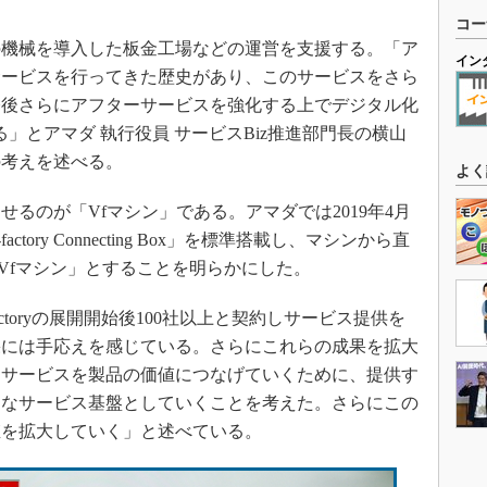
コー
機械を導入した板金工場などの運営を支援する。「ア
イン
サービスを行ってきた歴史があり、このサービスをさら
今後さらにアフターサービスを強化する上でデジタル化
る」とアマダ 執行役員 サービスBiz推進部門長の横山
の考えを述べる。
よく
るのが「Vfマシン」である。アマダでは2019年4月
ory Connecting Box」を標準搭載し、マシンから直
する「Vfマシン」とすることを明らかにした。
toryの展開開始後100社以上と契約しサービス提供を
果には手応えを感じている。さらにこれらの成果を拡大
ーサービスを製品の価値につなげていくために、提供す
たなサービス基盤としていくことを考えた。さらにこの
値を拡大していく」と述べている。