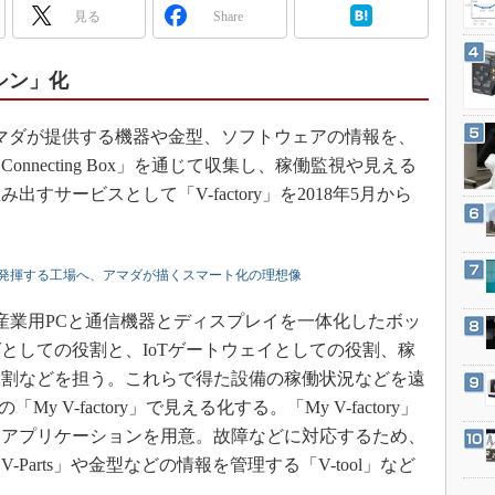
3Dプリンタ
見る
Share
産業オープンネット展
デジタルツインとCAE
S＆OP
シン」化
インダストリー4.0
マダが提供する機器や金型、ソフトウェアの情報を、
イノベーション
 Connecting Box」を通じて収集し、稼働監視や見える
製造業ビッグデータ
サービスとして「V-factory」を2018年5月から
メイドインジャパン
植物工場
発揮する工場へ、アマダが描くスマート化の理想像
知財マネジメント
海外生産
 Box」は、産業用PCと通信機器とディスプレイを一体化したボッ
としての役割と、IoTゲートウェイとしての役割、稼
グローバル設計・開発
役割などを担う。これらで得た設備の稼働状況などを遠
制御セキュリティ
 V-factory」で見える化する。「My V-factory」
新型コロナへの対応
るアプリケーションを用意。故障などに対応するため、
Parts」や金型などの情報を管理する「V-tool」など