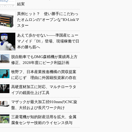
結実
異例ヒット？ 使い勝手にこだわっ
たオムロンの“オープンな”IO-Linkマ
スター
あえて歩かせない――準国産ヒュー
マノイド「D1」登場、現場稼働で日
本の勝ち筋へ
脱自動車でもDMG森精機が業績再上方
修正、2028年度にピーク利益計画
牧野フ、日本産業推進機構の買収提案
に応じず 理由に外国籍投資家の存在
高硬度材加工に対応、マルチローラタ
イプの鏡面仕上げ工具
マザックが最大加工径910mmのCNC旋
盤、大径および長尺ワーク向け
三菱電機が知的財産活用を拡大、金属
腐食センサー技術のライセンス供与