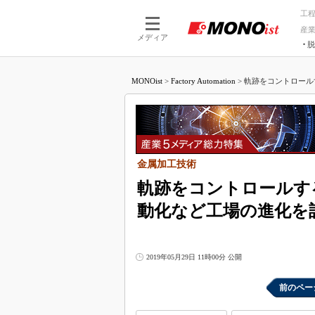
工
産
メディア
脱
つながる技術
AI×技術
MONOist
>
Factory Automation
>
軌跡をコントロールす
つながる工場
AI×設備
つながるサービ
Physical
金属加工技術
軌跡をコントロールす
動化など工場の進化を
2019年05月29日 11時00分 公開
前のペー