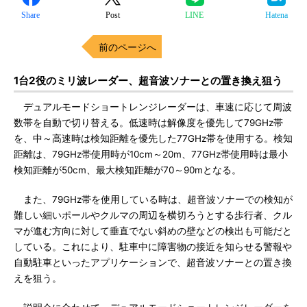
Share
Post
LINE
Hatena
前のページへ
1台2役のミリ波レーダー、超音波ソナーとの置き換え狙う
デュアルモードショートレンジレーダーは、車速に応じて周波
数帯を自動で切り替える。低速時は解像度を優先して79GHz帯
を、中～高速時は検知距離を優先した77GHz帯を使用する。検知
距離は、79GHz帯使用時が10cm～20m、77GHz帯使用時は最小
検知距離が50cm、最大検知距離が70～90mとなる。
また、79GHz帯を使用している時は、超音波ソナーでの検知が
難しい細いポールやクルマの周辺を横切ろうとする歩行者、クル
マが進む方向に対して垂直でない斜めの壁などの検出も可能だと
している。これにより、駐車中に障害物の接近を知らせる警報や
自動駐車といったアプリケーションで、超音波ソナーとの置き換
えを狙う。