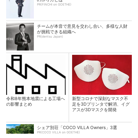
PR(FINCHI on GOETHE)
チームが本音で意見を交わし合い、多様な人財
が挑戦できる組織へ
PR(dentsu Japan)
令和8年熊本地震による工場へ
新型コロナで深刻なマスク不
の影響まとめ
足を3Dプリンタで解消、イグ
アスが3Dマスクを開発
シェア別荘「COCO VILLA Owners」3選
PR(COCO VILLA on GOETHE)