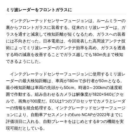
ミリ波レーダーをフロントガラスに
インテグレーテッドセンサーフュージョンは、ルームミラーの
裏からフロントガラスに装着する。従来のミリ波レーダーは、ガ
ラスを通すと減衰して検知距離が短くなるため、ガラスへの装着
には不向きだった。日本電産は、今回発表した高周波アンテナ技
術によってミリ波レーダーのアンテナ効率を高め、ガラスを透過
する時の減衰を改善することでガラス越しでも180m先まで検知
できるようにした。
インテグレーテッドセンサーフュージョンに使用するミリ波レ
ーダーの最大検知距離は、車両が180ｍで歩行者が50ｍとなる。
最小検知距離は車両の先頭から50cm。時速0～200kmの速度範
囲で作動する。組み合わせるカメラは解像度が1820×940ピクセ
ルで、画角が100度だ。ECUは1つのプロセッサでカメラとレーダ
ーの情報を統合処理する。インテグレーテッドセンサーフュージ
ョンにより、自動車アセスメントのEuro NCAPが2022年までに
評価項目に入れる、自動ブレーキをはじめとする8つの機能を実
現可能だとしている。