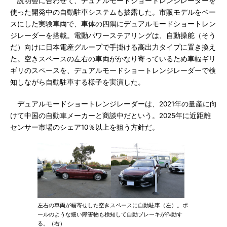
説明会に合わせて、デュアルモードショートレンジレーダーを
使った開発中の自動駐車システムも披露した。市販モデルをベー
スにした実験車両で、車体の四隅にデュアルモードショートレン
ジレーダーを搭載。電動パワーステアリングは、自動操舵（そう
だ）向けに日本電産グループで手掛ける高出力タイプに置き換え
た。空きスペースの左右の車両がかなり寄っているため車幅ギリ
ギリのスペースを、デュアルモードショートレンジレーダーで検
知しながら自動駐車する様子を実演した。
デュアルモードショートレンジレーダーは、2021年の量産に向
けて中国の自動車メーカーと商談中だという。2025年に近距離
センサー市場のシェア10％以上を狙う方針だ。
左右の車両が幅寄せした空きスペースに自動駐車（左）。ポ
ールのような細い障害物も検知して自動ブレーキが作動す
る。（右）