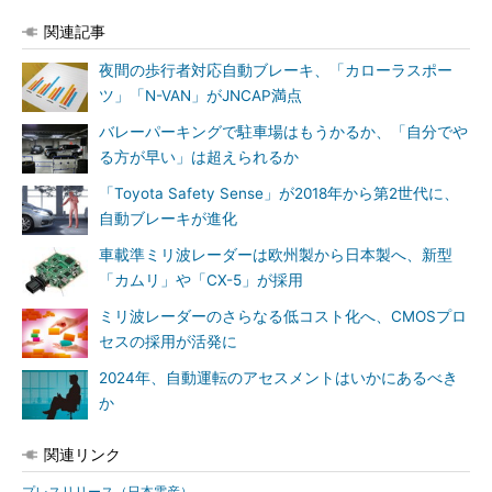
関連記事
夜間の歩行者対応自動ブレーキ、「カローラスポー
ツ」「N-VAN」がJNCAP満点
バレーパーキングで駐車場はもうかるか、「自分でや
る方が早い」は超えられるか
「Toyota Safety Sense」が2018年から第2世代に、
自動ブレーキが進化
車載準ミリ波レーダーは欧州製から日本製へ、新型
「カムリ」や「CX-5」が採用
ミリ波レーダーのさらなる低コスト化へ、CMOSプロ
セスの採用が活発に
2024年、自動運転のアセスメントはいかにあるべき
か
関連リンク
プレスリリース（日本電産）