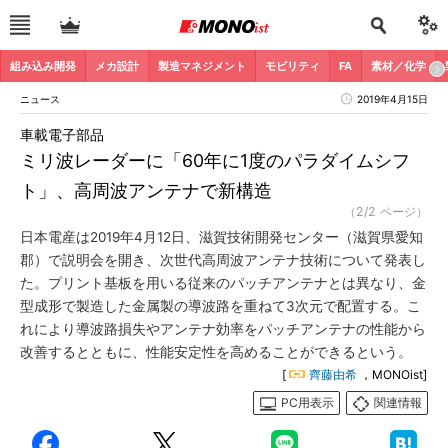
組み込み開発
メカ設計
製造マネジメント
モビリティ
FA
素材／化学
ニュース
2019年4月15日
車載電子部品
ミリ波レーダーに「60年に1度のパラダイムシフ
ト」、高周波アンテナで新構造
（2/2 ページ）
日本電産は2019年4月12日、滋賀技術開発センター（滋賀県愛知
郡）で説明会を開き、次世代高周波アンテナ技術について発表し
た。プリント基板を用いる従来のパッチアンテナとは異なり、金
型成形で製造した金属製の導波路を重ねて3次元で配置する。こ
れにより導波路損失やアンテナ効率をパッチアンテナの性能から
改善するとともに、性能安定性を高めることができるという。
[
齊藤由希
，MONOist]
PC用表示
関連情報