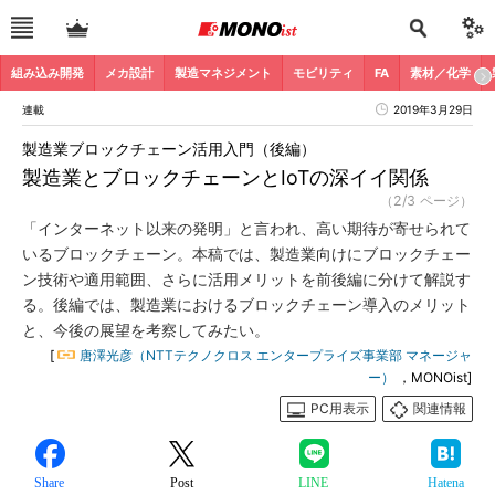
組み込み開発
メカ設計
製造マネジメント
モビリティ
FA
素材／化学
連載
2019年3月29日
製造業ブロックチェーン活用入門（後編）
製造業とブロックチェーンとIoTの深イイ関係
（2/3 ページ）
「インターネット以来の発明」と言われ、高い期待が寄せられて
いるブロックチェーン。本稿では、製造業向けにブロックチェー
ン技術や適用範囲、さらに活用メリットを前後編に分けて解説す
る。後編では、製造業におけるブロックチェーン導入のメリット
と、今後の展望を考察してみたい。
[
唐澤光彦（NTTテクノクロス エンタープライズ事業部 マネージャ
ー）
，MONOist]
PC用表示
関連情報
Share
Post
LINE
Hatena