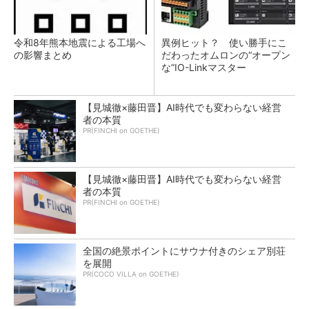
令和8年熊本地震による工場へ
異例ヒット？ 使い勝手にこ
の影響まとめ
だわったオムロンの“オープン
な”IO-Linkマスター
【見城徹×藤田晋】AI時代でも変わらない経営
者の本質
PR(FINCHI on GOETHE)
【見城徹×藤田晋】AI時代でも変わらない経営
者の本質
PR(FINCHI on GOETHE)
全国の絶景ポイントにサウナ付きのシェア別荘
を展開
PR(COCO VILLA on GOETHE)