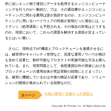
所に近いエッジ側で適切にデータを処理するエッジコンピューテ
ィングを行うのが一般的だ。では、その通信費やエッジコンピュ
ーティングに関わる費用は誰が負担するのか。エッジコンピュー
ティングに用いるハードウェアの性能が貧弱だった場合には、レ
イテンシ（処理遅延）も予想される。その場合の対策はどうする
のか。現状において、これらの課題を解決する道筋が定まってい
るとはいい難い。
さらに、現時点でIoT機器とブロックチェーンを連携させるに
は、鍵管理やキャパシティ管理など、高度な運用ノウハウが検討
も含めて必要だ。動作可能なプロダクトや実施可能な方法も限ら
れている。また、現実問題として、仮想通貨以外の用途における
ブロックチェーンの運用自体が実証実験の段階にとどまってい
る。確実に機能しているかは今後の検証が必要であり、ソリュー
ションの開発が進められている段階なのだ。
今後の展望と克服すべき課題は
Copyright © ITmedia, Inc. All Rights Reserved.