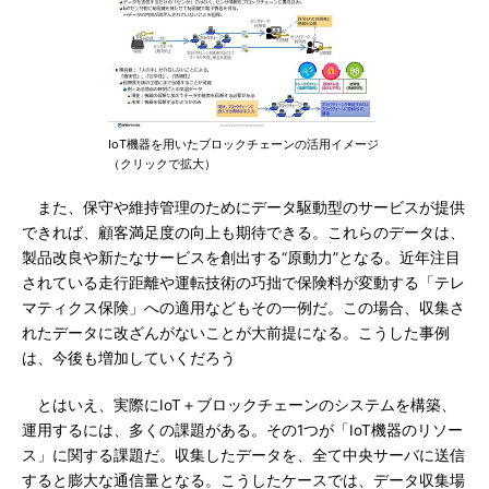
IoT機器を用いたブロックチェーンの活用イメージ
（クリックで拡大）
また、保守や維持管理のためにデータ駆動型のサービスが提供
できれば、顧客満足度の向上も期待できる。これらのデータは、
製品改良や新たなサービスを創出する“原動力”となる。近年注目
されている走行距離や運転技術の巧拙で保険料が変動する「テレ
マティクス保険」への適用などもその一例だ。この場合、収集さ
れたデータに改ざんがないことが大前提になる。こうした事例
は、今後も増加していくだろう
とはいえ、実際にIoT＋ブロックチェーンのシステムを構築、
運用するには、多くの課題がある。その1つが「IoT機器のリソー
ス」に関する課題だ。収集したデータを、全て中央サーバに送信
すると膨大な通信量となる。こうしたケースでは、データ収集場