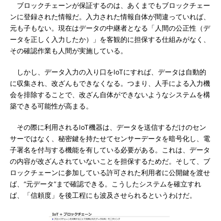
ブロックチェーンが保証するのは、あくまでもブロックチェー
ンに登録された情報だ。入力された情報自体が間違っていれば、
元も子もない。現在はデータの中継者となる「人間の公正性（デ
ータを正しく入力したか）」を客観的に担保する仕組みがなく、
その確認作業も人間が実施している。
しかし、データ入力の入り口をIoTにすれば、データは自動的
に収集され、改ざんもできなくなる。つまり、人手による入力機
会を排除することで、改ざん自体ができないようなシステムを構
築できる可能性が高まる。
その際に利用されるIoT機器は、データを送信するだけのセン
サーではなく、秘密鍵を持たせてセンサーデータを暗号化し、電
子署名を付与する機能を有している必要がある。これは、データ
の内容が改ざんされていないことを担保するためだ。そして、ブ
ロックチェーンに参加している許可された利用者に公開鍵を渡せ
ば、“元データ”まで確認できる。こうしたシステムを確立すれ
ば、「信頼度」を後工程にも波及させられるというわけだ。