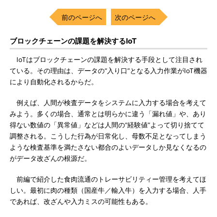
前のページへ
次のページへ
ブロックチェーンの課題を解決するIoT
IoTはブロックチェーンの課題を解決する手段として注目され
ている。その理由は、データの“入り口”となる入力作業がIoT機器
により自動化されるからだ。
例えば、人間が検査データをシステムに入力する場合を考えて
みよう。多くの場合、通常とは明らかに違う「漏れ値」や、あり
得ない数値の「異常値」などは人間の“経験値”よって切り捨てて
調整される。こうした行為が日常化し、母数不足となってしまう
ような検査基準を満たさない都合のよいデータしか見なくなるの
がデータ改ざんの根源だ。
前編で紹介した食肉流通のトレーサビリティー管理を考えてほ
しい。最初に肉の種類（国産牛／輸入牛）を入力する場合、人手
であれば、改ざんや入力ミスの可能性もある。