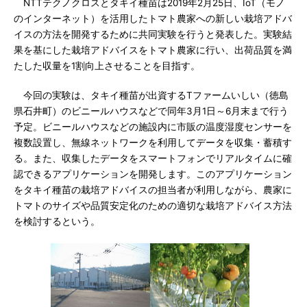
NTTテクノクロスとタキイ種苗は2019年2月25日、IoT（モノ
のインターネット）を活用したトマト農家への新しい栽培アドバ
イスの方法を開発するために共同実験を行うと発表した。実験結
果を基にした栽培アドバイスをトマト農家に行い、出荷品質を満
たした収量を1割向上させることを目指す。
今回の実験は、タキイ種苗が出資するTファームいしい（徳島
県石井町）のビニールハウスなどで同年3月1日～6月末まで行う
予定。ビニールハウスなどの施設内に市販の温度湿度センサーを
複数設置し、無線ネットワークを利用してデータを収集・蓄積す
る。また、収集したデータをスマートフォンでリアルタイムに確
認できるアプリケーションを開発します。このアプリケーション
をタキイ種苗の栽培アドバイスの担当者が利用しながら、農家に
トマトのサイズや品質安定化のための適切な栽培アドバイス方法
を検討するという。