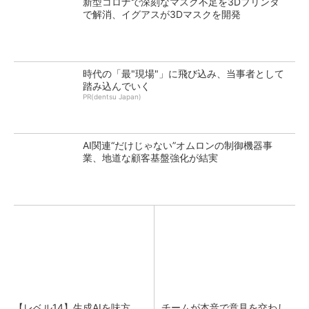
新型コロナで深刻なマスク不足を3Dプリンタ
で解消、イグアスが3Dマスクを開発
時代の「最"現場"」に飛び込み、当事者として
踏み込んでいく
PR(dentsu Japan)
AI関連“だけじゃない”オムロンの制御機器事
業、地道な顧客基盤強化が結実
【レベル14】生成AIを味方
チームが本音で意見を交わし