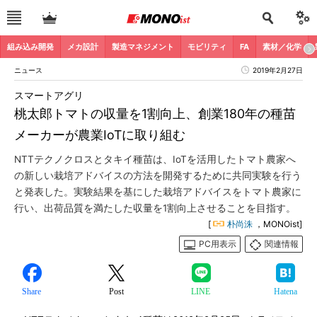
組み込み開発
メカ設計
製造マネジメント
モビリティ
FA
素材／化学
ニュース
2019年2月27日
スマートアグリ
桃太郎トマトの収量を1割向上、創業180年の種苗
メーカーが農業IoTに取り組む
NTTテクノクロスとタキイ種苗は、IoTを活用したトマト農家へ
の新しい栽培アドバイスの方法を開発するために共同実験を行う
と発表した。実験結果を基にした栽培アドバイスをトマト農家に
行い、出荷品質を満たした収量を1割向上させることを目指す。
[
朴尚洙
，MONOist]
PC用表示
関連情報
Share
Post
LINE
Hatena