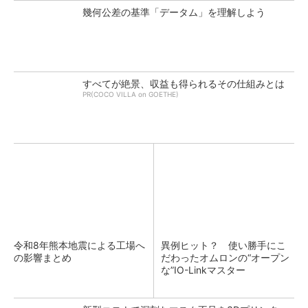
幾何公差の基準「データム」を理解しよう
すべてが絶景、収益も得られるその仕組みとは
PR(COCO VILLA on GOETHE)
令和8年熊本地震による工場へ
異例ヒット？ 使い勝手にこ
の影響まとめ
だわったオムロンの“オープン
な”IO-Linkマスター