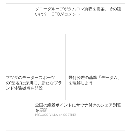
ソニーグループがタムロン買収を提案、その狙
いは？ CFOがコメント
マツダのモータースポーツ
幾何公差の基準「データム」
の“聖地”は深川に、新たなブラ
を理解しよう
ンド体験拠点を開設
全国の絶景ポイントにサウナ付きのシェア別荘
を展開
PR(COCO VILLA on GOETHE)