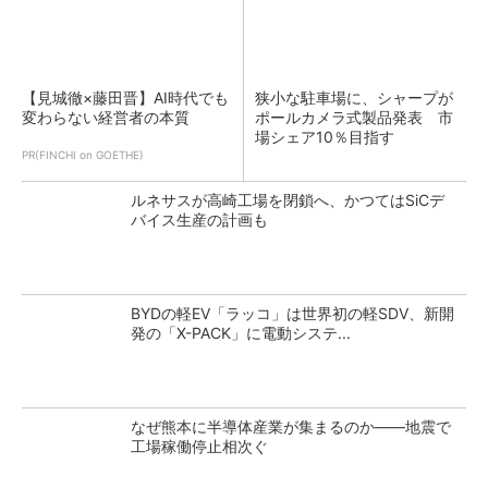
【見城徹×藤田晋】AI時代でも
狭小な駐車場に、シャープが
変わらない経営者の本質
ポールカメラ式製品発表 市
場シェア10％目指す
PR(FINCHI on GOETHE)
ルネサスが高崎工場を閉鎖へ、かつてはSiCデ
バイス生産の計画も
BYDの軽EV「ラッコ」は世界初の軽SDV、新開
発の「X-PACK」に電動システ...
なぜ熊本に半導体産業が集まるのか――地震で
工場稼働停止相次ぐ