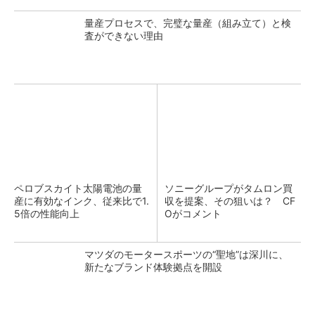
量産プロセスで、完璧な量産（組み立て）と検
査ができない理由
ペロブスカイト太陽電池の量
ソニーグループがタムロン買
産に有効なインク、従来比で1.
収を提案、その狙いは？ CF
5倍の性能向上
Oがコメント
マツダのモータースポーツの“聖地”は深川に、
新たなブランド体験拠点を開設