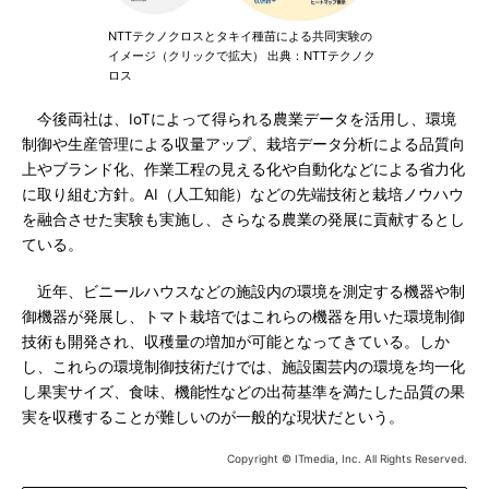
NTTテクノクロスとタキイ種苗による共同実験の
イメージ（クリックで拡大） 出典：NTTテクノク
ロス
今後両社は、IoTによって得られる農業データを活用し、環境
制御や生産管理による収量アップ、栽培データ分析による品質向
上やブランド化、作業工程の見える化や自動化などによる省力化
に取り組む方針。AI（人工知能）などの先端技術と栽培ノウハウ
を融合させた実験も実施し、さらなる農業の発展に貢献するとし
ている。
近年、ビニールハウスなどの施設内の環境を測定する機器や制
御機器が発展し、トマト栽培ではこれらの機器を用いた環境制御
技術も開発され、収穫量の増加が可能となってきている。しか
し、これらの環境制御技術だけでは、施設園芸内の環境を均一化
し果実サイズ、食味、機能性などの出荷基準を満たした品質の果
実を収穫することが難しいのが一般的な現状だという。
Copyright © ITmedia, Inc. All Rights Reserved.