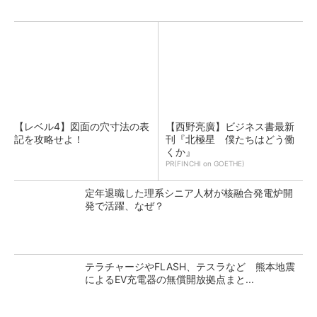
【レベル4】図面の穴寸法の表
【西野亮廣】ビジネス書最新
記を攻略せよ！
刊『北極星 僕たちはどう働
くか』
PR(FINCHI on GOETHE)
定年退職した理系シニア人材が核融合発電炉開
発で活躍、なぜ？
テラチャージやFLASH、テスラなど 熊本地震
によるEV充電器の無償開放拠点まと...