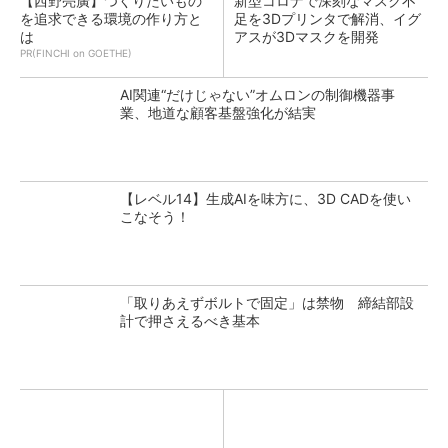
【西野亮廣】つくりたいもの
新型コロナで深刻なマスク不
を追求できる環境の作り方と
足を3Dプリンタで解消、イグ
は
アスが3Dマスクを開発
PR(FINCHI on GOETHE)
AI関連“だけじゃない”オムロンの制御機器事
業、地道な顧客基盤強化が結実
【レベル14】生成AIを味方に、3D CADを使い
こなそう！
「取りあえずボルトで固定」は禁物 締結部設
計で押さえるべき基本