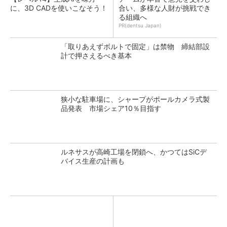
に、3D CADを使いこなそう！
合い、多様な人財が挑戦でき
る組織へ
PR(dentsu Japan)
「取りあえずボルトで固定」は禁物 締結部設
計で押さえるべき基本
狭小な駐車場に、シャープがポールカメラ式製
品発表 市場シェア10％目指す
ルネサスが高崎工場を閉鎖へ、かつてはSiCデ
バイス生産の計画も