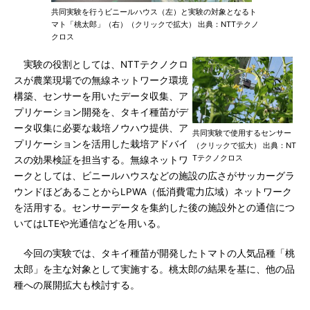
共同実験を行うビニールハウス（左）と実験の対象となるト
マト「桃太郎」（右）（クリックで拡大） 出典：NTTテクノ
クロス
実験の役割としては、NTTテクノクロ
スが農業現場での無線ネットワーク環境
構築、センサーを用いたデータ収集、ア
プリケーション開発を、タキイ種苗がデ
ータ収集に必要な栽培ノウハウ提供、ア
共同実験で使用するセンサー
プリケーションを活用した栽培アドバイ
（クリックで拡大） 出典：NT
Tテクノクロス
スの効果検証を担当する。無線ネットワ
ークとしては、ビニールハウスなどの施設の広さがサッカーグラ
ウンドほどあることからLPWA（低消費電力広域）ネットワーク
を活用する。センサーデータを集約した後の施設外との通信につ
いてはLTEや光通信などを用いる。
今回の実験では、タキイ種苗が開発したトマトの人気品種「桃
太郎」を主な対象として実施する。桃太郎の結果を基に、他の品
種への展開拡大も検討する。