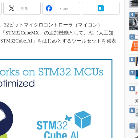
3Dプリンタ
産業オープンネット展
見る
Share
デジタルツインとCAE
S＆OP
19年1月3日、32ビットマイクロコントローラ（マイコン）
インダストリー4.0
「STM32CubeMX」の追加機能として、AI（人工知
イノベーション
M32Cube.AI」をはじめとするツールセットを発表
製造業ビッグデータ
メイドインジャパン
植物工場
知財マネジメント
海外生産
グローバル設計・開発
制御セキュリティ
新型コロナへの対応