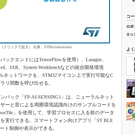
コー
ロボ
エッ
クで拡大） 出典：STMicroelectronics
よく
as（バックエンドにはTensorFlowを使用）、Lasagne、
il、IAR、System Workbenchなどの統合開発環境
ルネットワークを、STM32マイコン上で実行可能なC
ブラリ関数を呼び出せる。
ク「FP-AI-SENSING1」は、ニューラルネット
ンサーと音による周囲環境認識向けのサンプルコードを
nsorTile」を使用して、学習プロセスに入る前のデータ
実行できる。スマートフォン向けアプリ「ST BLE
eのリモート制御や表示ができる。