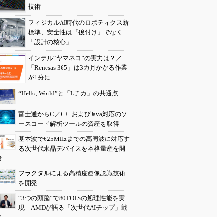
技術
フィジカルAI時代のロボティクス新
標準、安全性は「後付け」でなく
「設計の核心」
インテル“ヤマネコ”の実力は？／
「Renesas 365」は3カ月かかる作業
が1分に
“Hello, World”と「Lチカ」の共通点
富士通からC／C++およびJava対応のソ
ースコード解析ツールの資産を取得
基本波で625MHzまでの高周波に対応す
る次世代水晶デバイスを本格量産を開
始
フラクタルによる高精度画像認識技術
を開発
“3つの頭脳”で80TOPSの処理性能を実
現 AMDが語る「次世代AIチップ」戦