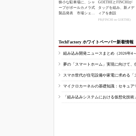
狭小な駐車場に、シャ
GOETHEとFINCHIが
ープがポールカメラ式
タッグを組み、新メデ
製品発表 市場シェア
ィアを創設
10％目指す
PR(FINCHI on GOETHE)
TechFactory ホワイトペーパー新着情報
組み込み開発ニュースまとめ（2026年4
夢の「スマートホーム」実現に向けて、
スマホ世代が住宅設備や家電に求める「
マイクロカーネルの基礎知識：セキュア
「組み込みシステムにおける仮想化技術