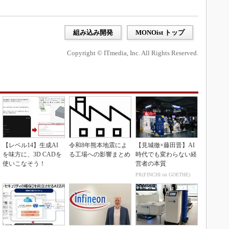
組み込み開発
MONOist トップ
Copyright © ITmedia, Inc. All Rights Reserved.
【レベル14】生成AI
令和8年熊本地震によ
【見城徹×藤田晋】AI
を味方に、3D CADを
る工場への影響まとめ
時代でも変わらない経
使いこなそう！
営者の本質
PR(FINCHI on GOETHE)