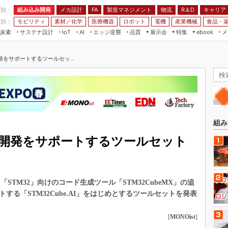
程別：
組み込み開発
メカ設計
製造マネジメント
物流
R＆D
キャリア
FA
業別：
モビリティ
素材／化学
医療機器
ロボット
電機
産業機械
食品・
炭素
サステナ設計
エッジ逆襲
品質
展示会
特集
メ
IoT
AI
ebook
伝承
組み込み開発
CEATEC
読者調査まとめ
編集後記
発をサポートするツールセッ...
JIMTOF
保全
メカ設計
つながるクルマ
組込み/エッジ コンピューティング
ス
 AI
製造マネジメント
5G
展＆IoT/5Gソリューション展
VR／AR
FA
IIFES
モビリティ
フィールドサービス
国際ロボット展
素材／化学
FPGA
組み
ジャパンモビリティショー
組み込み画像技術
と開発をサポートするツールセット
TECHNO-FRONTIER
組み込みモデリング
人テク展
Windows Embedded
スマート工場EXPO
トマイコン「STM32」向けのコード生成ツール「STM32CubeMX」の追
車載ソフト開発
EdgeTech+
する「STM32Cube.AI」をはじめとするツールセットを発表
ISO26262
日本ものづくりワールド
無償設計ツール
[
MONOist
]
AUTOMOTIVE WORLD