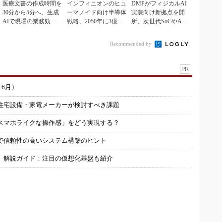
医療文書の作成時間を
インフィニオンのヒュ
DMPがフィジカルAI
30分から5分へ、生成
ーマノイド向け半導体
実装向け新拠点を開
AIで現場の業務効率
戦略、2050年に3億台
所、次世代SoCやAM
化
の市場を捉える
Rデモを披露
Recommended by
PR
～6月）
住宅設備・家電メーカーが検討すべき課題
スマホライクな操作感」をどう実現する？
で信頼性の高いシステム構築のヒント
」解説ガイド：注目の仮想化基盤も紹介