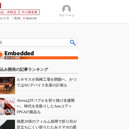
薬品・衣料品
中小製造業
マイページ
ルマガ
告知
Special
込み開発の記事ランキング
ルネサスが高崎工場を閉鎖へ、かつ
てはSiCデバイス生産の計画も
AlteraはITバブルを切り抜け全盛期
へ、時代を先取りしたArmコア＋
FPGAの製品も
強度20倍のフィルム採用で折り目が
目立ちにくい折りたたみスマホの新