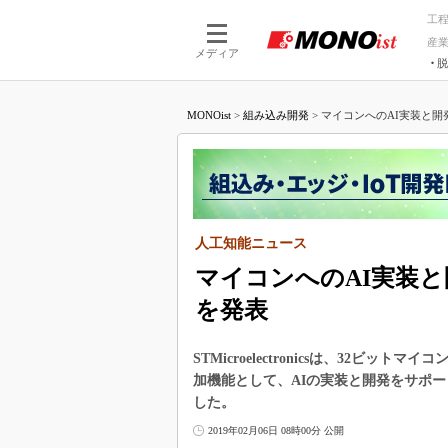
工
産
メディア
脱
つながる技術
AI×技術
MONOist
>
組み込み開発
>
マイコンへのAI実装と開
つながる工場
AI×設備
つながるサービ
Physical
人工知能ニュース
マイコンへのAI実装
を発表
STMicroelectronicsは、32ビッ
加機能として、AIの実装と開発をサポート
した。
2019年02月06日 08時00分 公開