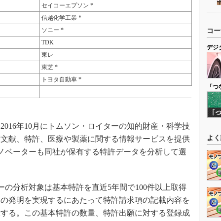
セイコーエプソン *
信越化学工業 *
ソニー *
コー
TDK
デジ
東レ
東芝 *
トヨタ自動車 *
「つ
016年10月にトムソン・ロイターの知的財産・科学技
よく
術文献、特許、医療や製薬に関する情報サービスを提供
ル・イノベーターも同社が保有する特許データを分析して選
ターの分析対象は基本特許を直近5年間で100件以上取得
その発明を実現するにあたって特許請求項の記載内容を
味する。この基本特許の数量、特許出願に対する登録成