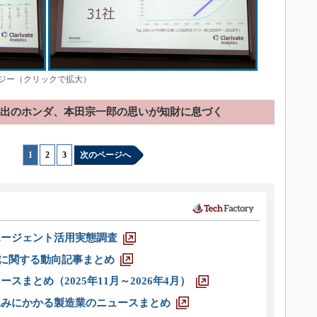
ジー（クリックで拡大）
選出のホンダ、本田宗一郎の思いが知財に息づく
1
|
2
|
3
次のページへ
エージェント活用実態調査
O」に関する動向記事まとめ
スまとめ（2025年11月～2026年4月）
込みにかかる製造業のニュースまとめ