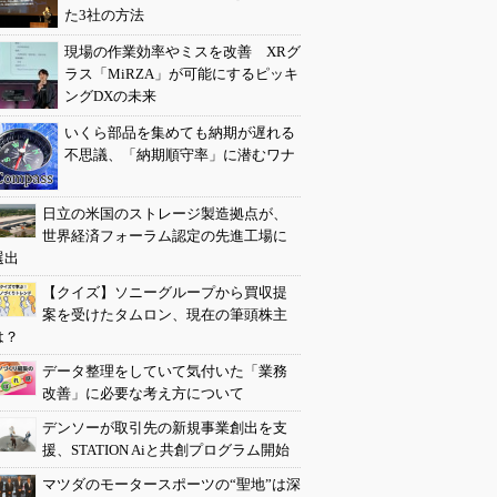
た3社の方法
現場の作業効率やミスを改善 XRグ
ラス「MiRZA」が可能にするピッキ
ングDXの未来
いくら部品を集めても納期が遅れる
不思議、「納期順守率」に潜むワナ
日立の米国のストレージ製造拠点が、
世界経済フォーラム認定の先進工場に
選出
【クイズ】ソニーグループから買収提
案を受けたタムロン、現在の筆頭株主
は？
データ整理をしていて気付いた「業務
改善」に必要な考え方について
デンソーが取引先の新規事業創出を支
援、STATION Aiと共創プログラム開始
マツダのモータースポーツの“聖地”は深