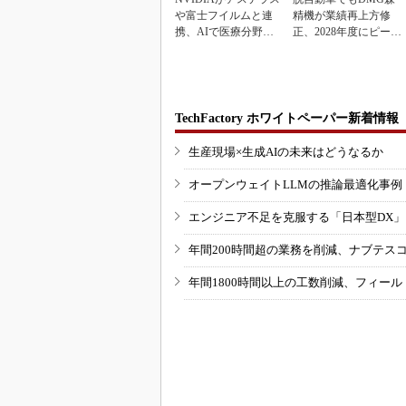
や富士フイルムと連
精機が業績再上方修
携、AIで医療分野支
正、2028年度にピーク
援へ
利益計画
TechFactory ホワイトペーパー新着情報
生産現場×生成AIの未来はどうなるか
オープンウェイトLLMの推論最適化事例
エンジニア不足を克服する「日本型DX
年間200時間超の業務を削減、ナブテス
年間1800時間以上の工数削減、フィー