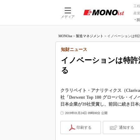
工
産
メディア
脱
つながる技術
AI×技術
MONOist
>
製造マネジメント
>
イノベーションは特許
つながる工場
AI×設備
つながるサービ
Physical
知財ニュース
イノベーションは特許
る
クラリベイト・アナリティクス（Clarivate
社「Derwent Top 100 グローバル
日本企業が39社受賞し、前回に続き日
2019年01月24日 09時00分 公開
印刷する
通知する