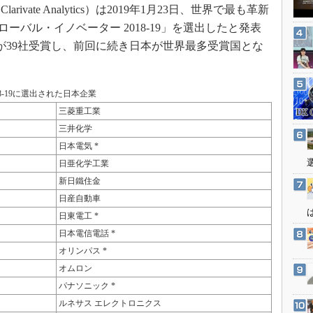
3Dプリンタ
ate Analytics）は2019年1月23日、世界で最も革新
産業オープンネット展
デジタルツインとCAE
100 グローバル・イノベーター 2018-19」を選出したと発表
が39社受賞し、前回に続き日本が世界最多受賞国とな
S＆OP
インダストリー4.0
イノベーション
2018-19に選出された日本企業
三菱重工業
製造業ビッグデータ
三井化学
メイドインジャパン
日本電気 *
植物工場
日亜化学工業
知財マネジメント
新日鐵住金
日産自動車
海外生産
日東電工 *
グローバル設計・開発
日本電信電話 *
制御セキュリティ
オリンパス *
新型コロナへの対応
オムロン
パナソニック *
ルネサス エレクトロニクス