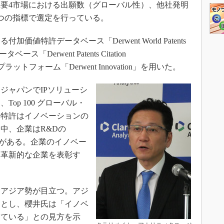
要4市場における出願数（グローバル性）、他社発明
つの指標で選定を行っている。
特許データベース「Derwent World Patents
「Derwent Patents Citation
ラットフォーム「Derwent Innovation」を用いた。
ャパンでIPソリューシ
op 100 グローバル・
「特許はイノベーションの
中、企業はR&Dの
要がある。企業のイノベー
、革新的な企業を表彰す
アジア勢が目立つ。アジ
たとし、櫻井氏は「イノベ
している」との見方を示