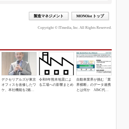
製造マネジメント
MONOist トップ
Copyright © ITmedia, Inc. All Rights Reserved.
デクセリアルズが東京
令和8年熊本地震によ
自動車業界が挑む「業
オフィスを改修したワ
る工場への影響まとめ
界横断」のデータ連携
ケ、本社機能を2拠点
とは何か ABtC代表
に
理事が語る協調戦略