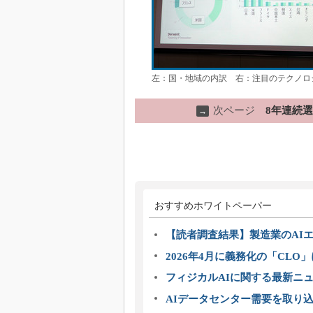
左：国・地域の内訳 右：注目のテクノロ
次ページ
8年連続
→
おすすめホワイトペーパー
【読者調査結果】製造業のAI
2026年4月に義務化の「CL
フィジカルAIに関する最新ニュー
AIデータセンター需要を取り