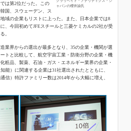
クラリベイト・アナリティクス・ジ
別では第2位だった。この
ャパンの櫻井諭氏
、韓国、スウェーデン、ス
地域の企業もリストに上った。また、日本企業では8
に、今回初めてJFEスチールと三菱ケミカルの2社が受
なる。
造業界からの選出が最多となり、35の企業・機関が選
レポートと比較して、航空宇宙工業・防衛分野の企業・機
・化粧品、製薬、石油・ガス・エネルギー業界の企業・
工知能）に関連する企業は31社選出されたとともに、
代移動通信）特許ファミリー数は2014年から大幅に増え、