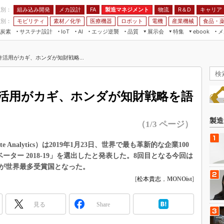
程別：
組み込み開発
メカ設計
製造マネジメント
物流
R＆D
キャリア
FA
業別：
モビリティ
素材／化学
医療機器
ロボット
電機
産業機械
食品・
炭素
サステナ設計
エッジ逆襲
品質
展示会
特集
メ
IoT
AI
ebook
伝承
組み込み開発
CEATEC
読者調査まとめ
編集後記
活用がカギ、ホンダが知財戦略...
JIMTOF
保全
メカ設計
つながるクルマ
組込み/エッジ コンピューティング
ス
 AI
製造マネジメント
5G
展＆IoT/5Gソリューション展
VR／AR
FA
活用がカギ、ホンダが知財戦略を語
IIFES
モビリティ
フィールドサービス
国際ロボット展
素材／化学
FPGA
製造
（1/3 ページ）
ジャパンモビリティショー
組み込み画像技術
TECHNO-FRONTIER
 Analytics）は2019年1月23日、世界で最も革新的な企業100
組み込みモデリング
・イノベーター 2018-19」を選出したと発表した。8回目となる今回は
人テク展
Windows Embedded
本が世界最多受賞国となった。
スマート工場EXPO
[
松本貴志
，
MONOist
]
車載ソフト開発
EdgeTech+
ISO26262
日本ものづくりワールド
見る
Share
無償設計ツール
AUTOMOTIVE WORLD