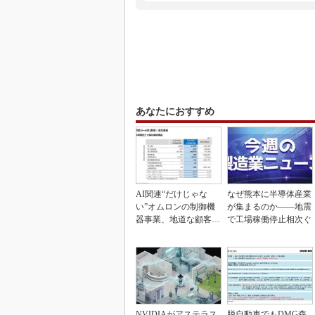
あなたにおすすめ
AI関連“だけじゃな
なぜ熊本に半導体産業
い”オムロンの制御機
が集まるのか――地震
器事業、地道な顧客基
で工場稼働停止相次ぐ
盤強化が結実
NVIDIAがアステラス
脱自動車でもDMG森