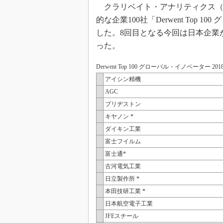
クラリベイト・アナリティクス（Clariv
的な企業100社「Derwent Top 
した。8回目となる今回は日本企業
った。
Derwent Top 100 グローバル・イノベーター 
アイシン精機
AGC
ブリヂストン
キヤノン *
ダイキン工業
富士フイルム
富士通*
古河電気工業
日立製作所 *
本田技研工業 *
日本航空電子工業
JFEスチール