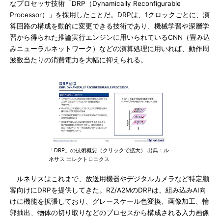
なプロセッサ技術「DRP（Dynamically Reconfigurable
Processor）」を採用したことだ。DRPは、1クロックごとに、演
算回路の構成を動的に変更できる技術であり、機械学習や深層学
習から得られた推論実行エンジンに用いられているCNN（畳み込
みニューラルネットワーク）などの演算処理に用いれば、動作周
波数当たりの消費電力を大幅に抑えられる。
「DRP」の技術概要（クリックで拡大） 出典：ル
ネサス エレクトロニクス
ルネサスはこれまで、放送用機器やデジタルカメラなど特定顧
客向けにDRPを提供してきた。RZ/A2MのDRPは、組み込みAI向
けに機能を拡張しており、グレースケール色変換、画像加工、輪
郭抽出、物体の切り取りなどのプロセスから構成される入力画像