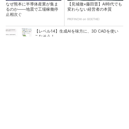
なぜ熊本に半導体産業が集ま
【見城徹×藤田晋】AI時代でも
るのか――地震で工場稼働停
変わらない経営者の本質
止相次ぐ
PR(FINCHI on GOETHE)
【レベル14】生成AIを味方に、3D CADを使い
こなそう！
ペロブスカイト太陽電池の量産に有効なイン
ク、従来比で1.5倍の性能向上
DMPがフィジカルAI実装向け新拠点を開所、次
世代SoCやAMRデモを披露