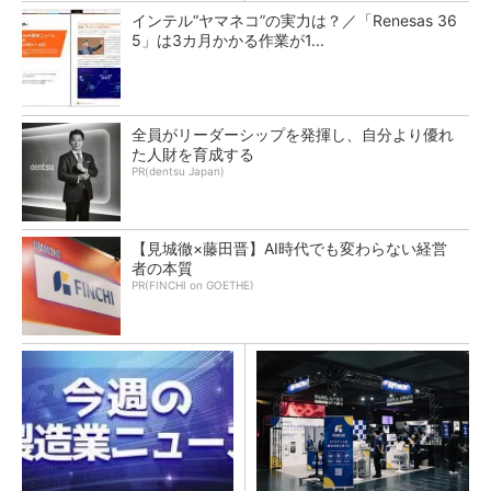
インテル“ヤマネコ”の実力は？／「Renesas 36
5」は3カ月かかる作業が1...
全員がリーダーシップを発揮し、自分より優れ
た人財を育成する
PR(dentsu Japan)
【見城徹×藤田晋】AI時代でも変わらない経営
者の本質
PR(FINCHI on GOETHE)