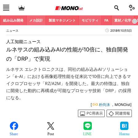
組み込み開発
メカ設計
製造マネジメント
モビリティ
FA
素材／化学
ニュース
2018年10月5日
人工知能ニュース
ルネサスの組み込みAIの性能が10倍に、独自開発
の「DRP」で実現
ルネサス エレクトロニクスは、同社の組み込みAIソリューショ
ン「e-AI」における画像処理性能を従来比で10倍に向上できるマ
イクロプロセッサ「RZ/A2M」を開発した。最大の特徴は、独自
に開発した動的に再構成が可能なプロセッサ技術「DRP」の採用
になる。
[
朴尚洙
，MONOist]
PC用表示
関連情報
Share
Post
LINE
Hatena