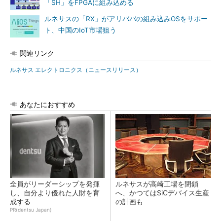
「SH」をFPGAに組み込める
ルネサスの「RX」がアリババの組み込みOSをサポー
ト、中国のIoT市場狙う
関連リンク
ルネサス エレクトロニクス（ニュースリリース）
あなたにおすすめ
全員がリーダーシップを発揮
ルネサスが高崎工場を閉鎖
し、自分より優れた人財を育
へ、かつてはSiCデバイス生産
成する
の計画も
PR(dentsu Japan)