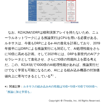
なお、RZ/A2MのDRPは積和演算アレイを持たないため、ニュ
ーラルネットワークによる推論実行はCPUを用いる必要がある。
ルネサスは、今後もDRPによるe-AIの進化を計画しており、2019
年後半にはDRPによる推論実行にも対応して、AI処理性能をさら
に10倍に高める計画。そして2021年には、DRPを新世代のAIアク
セラレータとして進化させ、さらに10倍の性能向上を図る考え
だ。この、RZ/A1比で1000倍のAI処理性能があれば、推論実行だ
けでなく学習も可能になるため、AIによる組み込み機器の付加価
※）
値向上に寄与できるとしている
。
※）関連記事：
ルネサスの組み込みAIの性能は10倍×10倍×10倍で1000倍へ
「推論に加え学習も」
Copyright © ITmedia, Inc. All Rights Reserved.