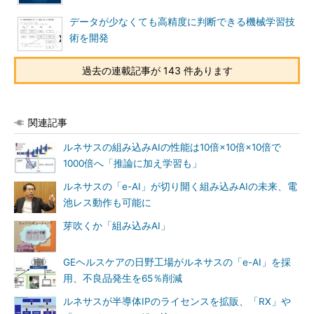
データが少なくても高精度に判断できる機械学習技
術を開発
過去の連載記事が 143 件あります
関連記事
ルネサスの組み込みAIの性能は10倍×10倍×10倍で
1000倍へ「推論に加え学習も」
ルネサスの「e-AI」が切り開く組み込みAIの未来、電
池レス動作も可能に
芽吹くか「組み込みAI」
GEヘルスケアの日野工場がルネサスの「e-AI」を採
用、不良品発生を65％削減
ルネサスが半導体IPのライセンスを拡販、「RX」や