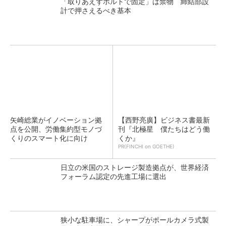
「取りあえずボルトで固定」は禁物 締結部設
計で押さえるべき基本
矢崎総業がイノベーション拠
【西野亮廣】ビジネス書最新
点を公開、労働集約型モノづ
刊『北極星 僕たちはどう働
くりのスマート化に向け
くか』
PR(FINCHI on GOETHE)
日立の米国のストレージ製造拠点が、世界経済
フォーラム認定の先進工場に選出
狭小な駐車場に、シャープがポールカメラ式製