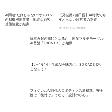
AI関連“だけじゃない”オムロン
【見城徹×藤田晋】AI時代でも
の制御機器事業、地道な顧客
変わらない経営者の本質
基盤強化が結実
PR(FINCHI on GOETHE)
日本再起の旗印となるか、国産マルチモーダル
AI基盤「FRONTia」が始動
【レベル14】生成AIを味方に、3D CADを使い
こなそう！
フィジカルAI時代のロボティクス新標準、安全
性は「後付け」でなく「設計の核心」