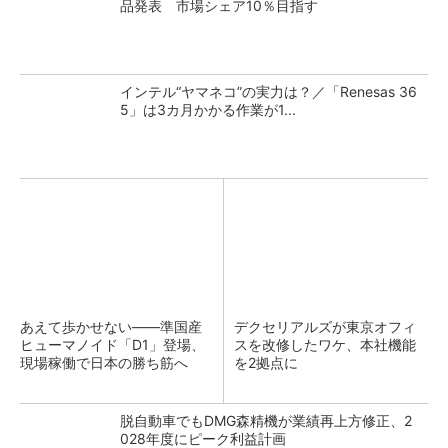
品発表 市場シェア10％目指す
インテル“ヤマネコ”の実力は？／「Renesas 36
5」は3カ月かかる作業が1...
あえて歩かせない――準国産
デクセリアルズが東京オフィ
ヒューマノイド「D1」登場、
スを改修したワケ、本社機能
現場稼働で日本の勝ち筋へ
を2拠点に
脱自動車でもDMG森精機が業績再上方修正、2
028年度にピーク利益計画