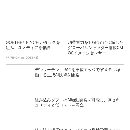
GOETHEとFINCHIがタッグを
消費電力を10分の1に低減した
組み、新メディアを創設
グローバルシャッター搭載CM
OSイメージセンサー
PR(FINCHI on GOETHE)
デンソーテン、RAGを車載エッジで省メモリ稼
働する生成AI技術を開発
組み込みソフトのAI駆動開発を可能に、高セキ
ュリティと低コストを両立
組み込み機器向けコンパイラと機械学習スイー