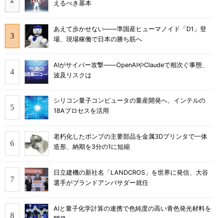
えるべき基本
あえて歩かせない――準国産ヒューマノイド「D1」登
場、現場稼働で日本の勝ち筋へ
AIがサイバー攻撃――OpenAIやClaudeで相次ぐ事態、
波及リスクは
シリコン量子コンピュータの量産開発へ、インテルの
18Aプロセスを活用
老朽化したポンプの主要部品を金属3Dプリンタで一体
造形、納期を3分の1に短縮
日立建機の新社名「LANDCROS」を世界に発信、大谷
選手がブランドアンバサダー就任
AIと量子化学計算の連携で色純度の高い青色発光材料を