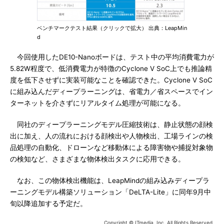
ベンチマークテスト結果（クリックで拡大） 出典：LeapMin
d
今回使用したDE10-Nanoボードは、テスト中の平均消費電力が
5.82W程度で、低消費電力が特徴のCyclone V SoC上でも推論精
度を低下させずに実装可能なことを確認できた。Cyclone V SoC
に組み込んだディープラーニングは、省電力／省スペースでイン
ターネットを介さずにリアルタイム処理が可能になる。
同社のディープラーニングモデル圧縮技術は、静止状態の顔検
出に加え、人の流れにおける顔検出や人物検出、工場ラインの検
品処理の自動化、ドローンなど移動体による障害物や捕捉対象物
の検知など、さまざまな物体検出タスクに応用できる。
なお、この物体検出機能は、LeapMindの組み込みディープラ
ーニングモデル構築ソリューション「DeLTA-Lite」に同年9月中
旬以降追加する予定だ。
Copyright © ITmedia, Inc. All Rights Reserved.