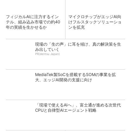
フィジカルAIに注力するイン
マイクロチップがエッジAI向
テル、組み込み市場での約40
けフルスタックソリューショ
年の実績を生かせるか
ンを拡充
現場の「生の声」に耳を傾け、真の解決策を生
み出していく
PR(dentsu Japan)
MediaTek製SoCを搭載するSOMの事業を拡
大、エッジAI開発の支援に向け
「現場で使えるAIへ」、富士通が進める次世代
CPUと自律型AIエージェント戦略