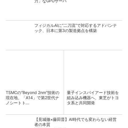
力」なGPUサーバ
フィジカルAIに“二刀流”で対応するアドバンテ
ック、日本に第3の製造拠点を構築
TSMCの“Beyond 2nm”技術の
量子インスパイアード技術を
現在地、「A14」で第2世代ナ
組み込み機器へ、東芝がトヨ
ノシートト...
タ系と共同開発
【見城徹×藤田晋】AI時代でも変わらない経営
者の本質