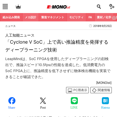
組み込み開発
メカ設計
製造マネジメント
モビリティ
FA
素材／化学
ニュース
2018年9月25日
人工知能ニュース
「Cyclone V SoC」上で高い推論精度を発揮する
ディープラーニング技術
LeapMindは、SoC FPGAを使用したディープラーニングの顔検
出で、推論スピード10.5fpsの性能を達成した。低消費電力の
SoC FPGA上に、推論精度を低下させずに物体検出機能を実装で
きることが確認できた。
[MONOist]
PC用表示
関連情報
Share
Post
LINE
Hatena