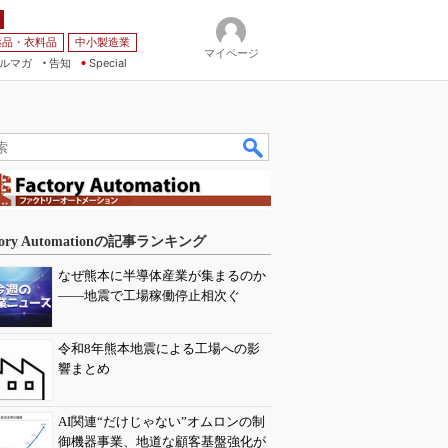
薬品・衣料品
中小製造業
マイページ
ルマガ
告知
Special
tory Automationの記事ランキング
なぜ熊本に半導体産業が集まるのか
――地震で工場稼働停止相次ぐ
令和8年熊本地震による工場への影
響まとめ
AI関連“だけじゃない”オムロンの制
御機器事業、地道な顧客基盤強化が