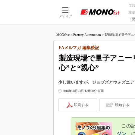
工
産
メディア
脱
つながる技術
AI×技術
MONOist
>
Factory Automation
>
製造現場で量子アニー
つながる工場
AI×設備
つながるサービ
Physical
FAメルマガ 編集後記
製造現場で量子アニー
心”と“親心”
少し違いますが、ジョブズとウォズニア
2018年08月24日 12時00分 公開
印刷する
通知する
この記事
ジン
」に