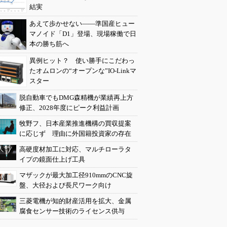
結実
あえて歩かせない――準国産ヒュー
マノイド「D1」登場、現場稼働で日
本の勝ち筋へ
異例ヒット？ 使い勝手にこだわっ
たオムロンの“オープンな”IO-Linkマ
スター
脱自動車でもDMG森精機が業績再上方
修正、2028年度にピーク利益計画
牧野フ、日本産業推進機構の買収提案
に応じず 理由に外国籍投資家の存在
高硬度材加工に対応、マルチローラタ
イプの鏡面仕上げ工具
マザックが最大加工径910mmのCNC旋
盤、大径および長尺ワーク向け
三菱電機が知的財産活用を拡大、金属
腐食センサー技術のライセンス供与