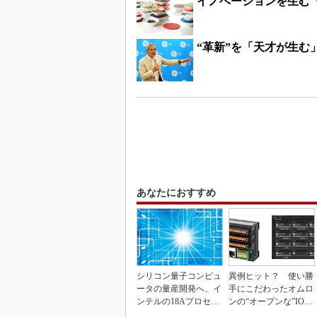
イノベーションを生む
“革新”を「天才が生
あなたにおすすめ
シリコン量子コンピュ
異例ヒット？ 使い勝
ータの量産開発へ、イ
手にこだわったオムロ
ンテルの18Aプロセス
ンの“オープンな”IO-L
を活用
inkマスター