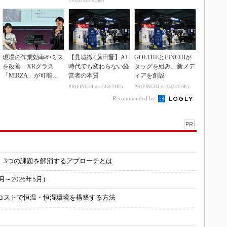
現場の作業効率やミス
【見城徹×藤田晋】AI
GOETHEとFINCHIが
を改善 XRグラス
時代でも変わらない経
タッグを組み、新メデ
「MiRZA」が可能に
営者の本質
ィアを創設
するピッキングDX
PR(FINCHI on GOETHE)
PR(FINCHI on GOETHE)
の...
Recommended by
PR
」
 3つの課題を解消するアプローチとは
～2026年5月）
コストで恒温・恒湿環境を構築する方法