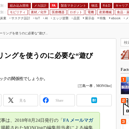
程別：
組み込み開発
メカ設計
製造マネジメント
物流
R＆D
キャリア
FA
業別：
モビリティ
素材／化学
医療機器
ロボット
電機
産業機械
食品・
炭素
サステナ設計
エッジ逆襲
品質
展示会
特集
メ
IoT
AI
ebook
伝承
組み込み開発
CEATEC
読者調査まとめ
編集後記
リングを使うのに必要な“遊び...
JIMTOF
保全
メカ設計
つながるクルマ
組込み/エッジ コンピューティング
ス
 AI
製造マネジメント
5G
展＆IoT/5Gソリューション展
VR／AR
FA
リングを使うのに必要な“遊び
IIFES
モビリティ
フィールドサービス
国際ロボット展
素材／化学
FPGA
Fac
ジャパンモビリティショー
組み込み画像技術
ックの関係性でしょうか。
TECHNO-FRONTIER
[
三島一孝
，
MONOist
]
組み込みモデリング
人テク展
Windows Embedded
スマート工場EXPO
見る
Share
車載ソフト開発
EdgeTech+
ISO26262
日本ものづくりワールド
は、2018年8月24日発行の「
FA メールマガ
無償設計ツール
AUTOMOTIVE WORLD
掲載されたMONOistの編集担当者による編集