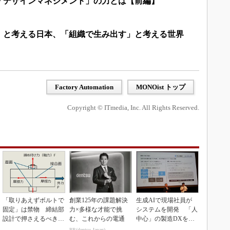
「デザインマネジメント」の力とは【前編】
む」と考える日本、「組織で生み出す」と考える世界
Factory Automation
MONOist トップ
Copyright © ITmedia, Inc. All Rights Reserved.
「取りあえずボルトで
創業125年の課題解決
生成AIで現場社員が
固定」は禁物 締結部
力×多様な才能で挑
システムを開発 「人
設計で押さえるべき基
む、これからの電通
中心」の製造DXを自
本
走させた3社の方法
PR(dentsu Japan)