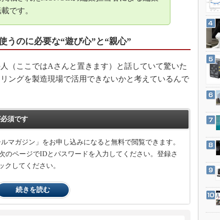
3Dプリンタ
産業オープンネット展
転載です。
デジタルツインとCAE
S＆OP
うのに必要な“遊び心”と“親心”
インダストリー4.0
イノベーション
人（ここではAさんと置きます）と話していて驚いた
ーリングを製造現場で活用できないかと考えているんで
製造業ビッグデータ
メイドインジャパン
植物工場
必須です
知財マネジメント
海外生産
メールマガジン」をお申し込みになると無料で閲覧できます。
次のページでIDとパスワードを入力してください。登録さ
グローバル設計・開発
ックしてください。
制御セキュリティ
新型コロナへの対応
続きを読む