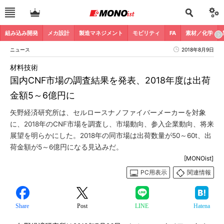
組み込み開発
メカ設計
製造マネジメント
モビリティ
FA
素材／化学
ニュース
2018年8月9日
材料技術
国内CNF市場の調査結果を発表、2018年度は出荷
金額5～6億円に
矢野経済研究所は、セルロースナノファイバーメーカーを対象
に、2018年のCNF市場を調査し、市場動向、参入企業動向、将来
展望を明らかにした。2018年の同市場は出荷数量が50～60t、出
荷金額が5～6億円になる見込みだ。
[MONOist]
PC用表示
関連情報
Share
Post
LINE
Hatena