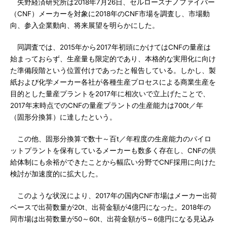
矢野経済研究所は2018年7月26日、セルロースナノファイバー
（CNF）メーカーを対象に2018年のCNF市場を調査し、市場動
向、参入企業動向、将来展望を明らかにした。
同調査では、2015年から2017年初頭にかけてはCNFの量産は
始まっておらず、生産量も限定的であり、本格的な実用化に向け
た準備段階という位置付けであったと報告している。しかし、製
紙および化学メーカー各社が各種生産プロセスによる商業生産を
目的とした量産プラントを2017年に相次いで立上げたことで、
2017年末時点でのCNFの量産プラントの生産能力は700t／年
（固形分換算）に達したという。
この他、固形分換算で数十～百t／年程度の生産能力のパイロ
ットプラントを保有しているメーカーも数多く存在し、CNFの供
給体制にも余裕ができたことから幅広い分野でCNF採用に向けた
検討が加速度的に拡大した。
このような状況により、2017年の国内CNF市場はメーカー出荷
ベースで出荷数量が20t、出荷金額が4億円になった。2018年の
同市場は出荷数量が50～60t、出荷金額が5～6億円になる見込み