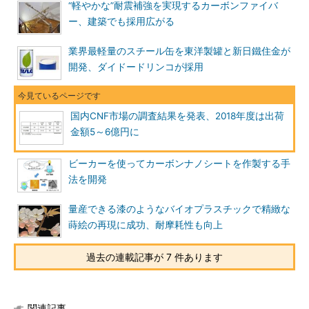
“軽やかな”耐震補強を実現するカーボンファイバ
ー、建築でも採用広がる
業界最軽量のスチール缶を東洋製罐と新日鐵住金が
開発、ダイドードリンコが採用
国内CNF市場の調査結果を発表、2018年度は出荷
金額5～6億円に
ビーカーを使ってカーボンナノシートを作製する手
法を開発
量産できる漆のようなバイオプラスチックで精緻な
蒔絵の再現に成功、耐摩耗性も向上
過去の連載記事が 7 件あります
関連記事