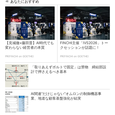
あなたにおすすめ
【見城徹×藤田晋】AI時代でも
FINCHI主催「IVS2026」トー
変わらない経営者の本質
クセッションが話題に！
PR(FINCHI on GOETHE)
PR(FINCHI on GOETHE)
「取りあえずボルトで固定」は禁物 締結部設
計で押さえるべき基本
AI関連“だけじゃない”オムロンの制御機器事
業、地道な顧客基盤強化が結実