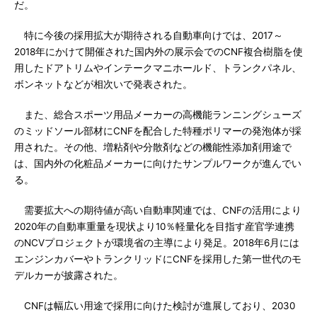
だ。
特に今後の採用拡大が期待される自動車向けでは、2017～
2018年にかけて開催された国内外の展示会でのCNF複合樹脂を使
用したドアトリムやインテークマニホールド、トランクパネル、
ボンネットなどが相次いで発表された。
また、総合スポーツ用品メーカーの高機能ランニングシューズ
のミッドソール部材にCNFを配合した特種ポリマーの発泡体が採
用された。その他、増粘剤や分散剤などの機能性添加剤用途で
は、国内外の化粧品メーカーに向けたサンプルワークが進んでい
る。
需要拡大への期待値が高い自動車関連では、CNFの活用により
2020年の自動車重量を現状より10％軽量化を目指す産官学連携
のNCVプロジェクトが環境省の主導により発足。2018年6月には
エンジンカバーやトランクリッドにCNFを採用した第一世代のモ
デルカーが披露された。
CNFは幅広い用途で採用に向けた検討が進展しており、2030