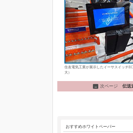
住友電気工業が展示したイーサスイッチE
大）
次ページ
伝送
→
おすすめホワイトペーパー