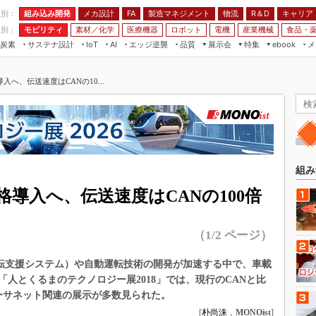
程別：
組み込み開発
メカ設計
製造マネジメント
物流
R＆D
キャリア
FA
業別：
モビリティ
素材／化学
医療機器
ロボット
電機
産業機械
食品・
炭素
サステナ設計
エッジ逆襲
品質
展示会
特集
メ
IoT
AI
ebook
伝承
組み込み開発
CEATEC
読者調査まとめ
編集後記
へ、伝送速度はCANの10...
JIMTOF
保全
メカ設計
つながるクルマ
組込み/エッジ コンピューティング
ス
 AI
製造マネジメント
5G
展＆IoT/5Gソリューション展
VR／AR
FA
IIFES
モビリティ
フィールドサービス
国際ロボット展
素材／化学
FPGA
組み
ジャパンモビリティショー
組み込み画像技術
導入へ、伝送速度はCANの100倍
TECHNO-FRONTIER
組み込みモデリング
人テク展
（1/2 ページ）
Windows Embedded
スマート工場EXPO
車載ソフト開発
運転支援システム）や自動運転技術の開発が加速する中で、車載
EdgeTech+
ISO26262
人とくるまのテクノロジー展2018」では、現行のCANと比
日本ものづくりワールド
イーサネット関連の展示が多数見られた。
無償設計ツール
AUTOMOTIVE WORLD
[
朴尚洙
，
MONOist
]