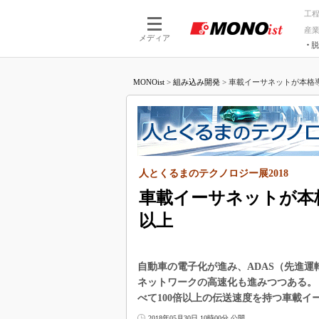
工
産
メディア
脱
つながる技術
AI×技術
MONOist
>
組み込み開発
>
車載イーサネットが本格導入
つながる工場
AI×設備
つながるサービ
Physical
人とくるまのテクノロジー展2018
車載イーサネットが本格
以上
自動車の電子化が進み、ADAS（先進
ネットワークの高速化も進みつつある。「
べて100倍以上の伝送速度を持つ車載
2018年05月30日 10時00分 公開