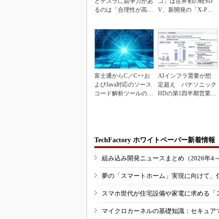
とテスラに競争力があ
コ」は世界初の軽SD
るのは「合理性が高
V、新開発の「X-PAC
い」から
K」に電動システ...
富士通からC／C++お
AIインフラ需要が想
よびJava対応のソース
定超え パナソニック
コード解析ツールの資
HDの第1四半期営業利
産を取得
益が過去最高達成
TechFactory ホワイトペーパー新着情報
組み込み開発ニュースまとめ（2026年4
夢の「スマートホーム」実現に向けて、
スマホ世代が住宅設備や家電に求める「
マイクロカーネルの基礎知識：セキュア