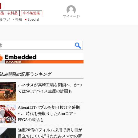
薬品・衣料品
中小製造業
マイページ
ルマガ
告知
Special
込み開発の記事ランキング
ルネサスが高崎工場を閉鎖へ、かつ
てはSiCデバイス生産の計画も
AlteraはITバブルを切り抜け全盛期
へ、時代を先取りしたArmコア＋
FPGAの製品も
強度20倍のフィルム採用で折り目が
目立ちにくい折りたたみスマホの新