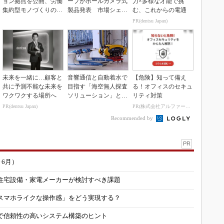
ョン拠点を公開、労働
ープがポールカメラ式
力×多様な才能で挑
集約型モノづくりのス
製品発表 市場シェア
む、これからの電通
マート化に向け
10％目指す
PR(dentsu Japan)
未来を一緒に…顧客と
音響通信と自動着水で
【危険】知って備え
共に予測不能な未来を
目指す「海空無人探査
る！オフィスのセキュ
ワクワクする場所へ
ソリューション」とは
リティ対策
何か
PR(dentsu Japan)
PR(株式会社アルファーテクノ)
Recommended by
PR
～6月）
住宅設備・家電メーカーが検討すべき課題
スマホライクな操作感」をどう実現する？
で信頼性の高いシステム構築のヒント