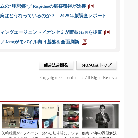
ムの“理想郷”／Rapidusの顧客獲得が進捗
策はどうなっているのか？ 2025年版調査レポート
ディングエージェント／オンセミが縦型GaNを披露
ス／Armがモバイル向け基盤を全面刷新
組み込み開発
MONOist トップ
Copyright © ITmedia, Inc. All Rights Reserved.
矢崎総業がイノベーシ
狭小な駐車場に、シャ
創業125年の課題解決