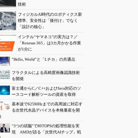
技術
フィジカルAI時代のロボティクス新
標準、安全性は「後付け」でなく
「設計の核心」
インテル“ヤマネコ”の実力は？／
「Renesas 365」は3カ月かかる作業
が1分に
“Hello, World”と「Lチカ」の共通点
フラクタルによる高精度画像認識技術
を開発
富士通からC／C++およびJava対応のソ
ースコード解析ツールの資産を取得
基本波で625MHzまでの高周波に対応す
る次世代水晶デバイスを本格量産を開
始
“3つの頭脳”で80TOPSの処理性能を実
現 AMDが語る「次世代AIチップ」戦