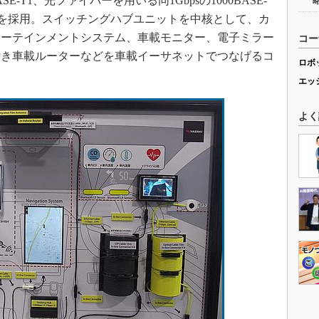
ASE-T1、光ファイバーを用いる同1Gbpsの1000BASE-
トを採用。スイッチングハブユニットを中核として、カ
ターテインメントシステム、車載モニター、電子ミラー
コー
付き車載ルーターなどを車載イーサネットでつなげるコ
ロボ
エッ
よく