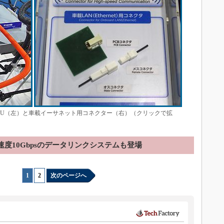
CU（左）と車載イーサネット用コネクター（右）（クリックで拡
速度10Gbpsのデータリンクシステムも登場
1
|
2
次のページへ