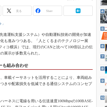
3Dプリンタ
産業オープンネット展
デジタルツインとCAE
見る
Share
S＆OP
ト」
インダストリー4.0
イノベーション
先進運転支援システム）や自動運転技術の開発が加速
製造業ビッグデータ
速化も進みつつある。「人とくるまのテクノロジー展
メイドインジャパン
、パシフィコ横浜）では、現行のCANと比べて100倍以上の伝
連の展示が多数見られた。
植物工場
知財マネジメント
イバーも組み合わせ
海外生産
グローバル設計・開発
、車載イーサネットを活用することにより、車両組み
制御セキュリティ
らつきや配索損失を低減できる通信システムのコンセプ
新型コロナへの対応
スに電線を用いる伝送速度100Mbpsの100BASE-