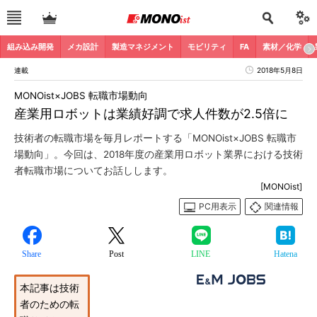
組み込み開発
メカ設計
製造マネジメント
モビリティ
FA
素材／化学
連載
2018年5月8日
MONOist×JOBS 転職市場動向
産業用ロボットは業績好調で求人件数が2.5倍に
技術者の転職市場を毎月レポートする「MONOist×JOBS 転職市
場動向」。今回は、2018年度の産業用ロボット業界における技術
者転職市場についてお話しします。
[MONOist]
PC用表示
関連情報
Share
Post
LINE
Hatena
本記事は技術
者のための転