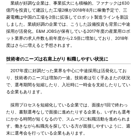
業績が好調な企業は、事業拡大にも積極的。ファナックは630
億円を投資して建設した工場2棟が2018年8月に稼働予定で、三
菱電機は中国の工場を2倍に拡張してロボット製造ラインを新設
しました。業績好調の企業では、こうした設備投資も背景に中途
採用が活発化。E&M JOBSが保有している2017年度の産業用ロボ
ット業界の求人件数も前年度から2.5倍に増加しており、2018年
度はさらに増えると予想されます。
技術者のニーズは右肩上がり 転職しやすい状況に
2017年度に好調だった業界を中心に中途採用は活発化してお
り、技術者のニーズは増加の一途。技術者は引く手あまたの状況
で、選考期間を短縮したり、入社時に一時金を支給したりしてい
る企業もあります。
採用プロセスを短縮化している企業では、面接が1回で終わっ
たり、書類選考なしで面接に進めたりする企業も。いずれも選考
にかかる時間が短くなるので、スムーズに転職活動を進められま
す。働きながら転職先を探している方が面接しやすいように、週
末に選考会を行っている企業もあります。