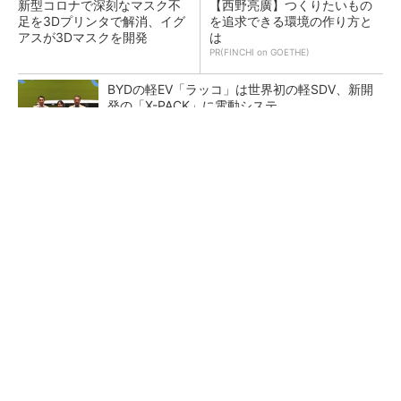
新型コロナで深刻なマスク不
【西野亮廣】つくりたいもの
足を3Dプリンタで解消、イグ
を追求できる環境の作り方と
アスが3Dマスクを開発
は
PR(FINCHI on GOETHE)
BYDの軽EV「ラッコ」は世界初の軽SDV、新開
発の「X-PACK」に電動システ...
ペロブスカイト太陽電池の量産に有効なイン
ク、従来比で1.5倍の性能向上
【レベル14】生成AIを味方に、3D CADを使い
こなそう！