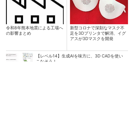
令和8年熊本地震による工場へ
新型コロナで深刻なマスク不
の影響まとめ
足を3Dプリンタで解消、イグ
アスが3Dマスクを開発
【レベル14】生成AIを味方に、3D CADを使い
こなそう！
【見城徹×藤田晋】AI時代でも変わらない経営
者の本質
PR(FINCHI on GOETHE)
狭小な駐車場に、シャープがポールカメラ式製
品発表 市場シェア10％目指す