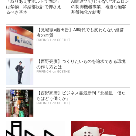
「取りあえずボルトで固定」
AI関連“だけじゃない”オムロン
は禁物 締結部設計で押さえ
の制御機器事業、地道な顧客
るべき基本
基盤強化が結実
【見城徹×藤田晋】AI時代でも変わらない経営
者の本質
PR(FINCHI on GOETHE)
【西野亮廣】つくりたいものを追求できる環境
の作り方とは
PR(FINCHI on GOETHE)
【西野亮廣】ビジネス書最新刊『北極星 僕た
ちはどう働くか』
PR(FINCHI on GOETHE)