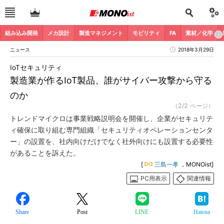
組み込み開発
メカ設計
製造マネジメント
モビリティ
FA
素材／化学
ニュース
2018年3月29日
IoTセキュリティ
製造業が作るIoT製品、誰がサイバー攻撃から守る
のか
（2/2 ページ）
トレンドマイクロは事業戦略説明会を開催し、企業がセキュリテ
ィ確保に取り組む専門組織「セキュリティオペレーションセンタ
ー」の設置を、社内向けだけでなく社外向けにも設置する必要性
があることを訴えた。
[
三島一孝
，MONOist]
PC用表示
関連情報
Share
Post
LINE
Hatena