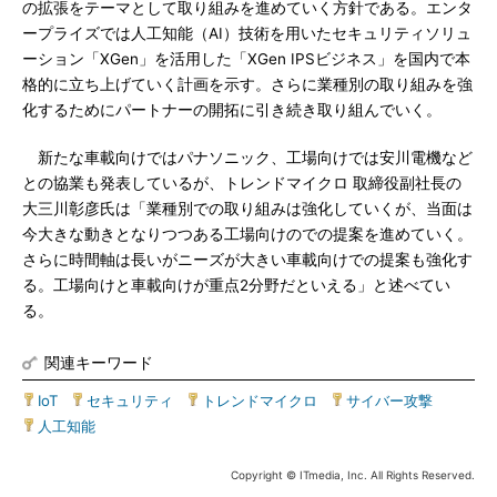
の拡張をテーマとして取り組みを進めていく方針である。エンタ
ープライズでは人工知能（AI）技術を用いたセキュリティソリュ
ーション「XGen」を活用した「XGen IPSビジネス」を国内で本
格的に立ち上げていく計画を示す。さらに業種別の取り組みを強
化するためにパートナーの開拓に引き続き取り組んでいく。
新たな車載向けではパナソニック、工場向けでは安川電機など
との協業も発表しているが、トレンドマイクロ 取締役副社長の
大三川彰彦氏は「業種別での取り組みは強化していくが、当面は
今大きな動きとなりつつある工場向けのでの提案を進めていく。
さらに時間軸は長いがニーズが大きい車載向けでの提案も強化す
る。工場向けと車載向けが重点2分野だといえる」と述べてい
る。
関連キーワード
IoT
|
セキュリティ
|
トレンドマイクロ
|
サイバー攻撃
|
人工知能
Copyright © ITmedia, Inc. All Rights Reserved.