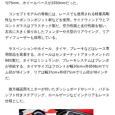
1275mm、ホイールベースが2550mmだった。
コンセプトモデルの骨格には、レースでも使用される軽量高剛
性なカーボンコンポジット材などを使用。サイドウィンドウとフ
ロントガラスはプラスチック製だ。空力性能と走行性能を狙い、
左右に大きく張り出したフェンダーや大型のリアウイング、リア
ディフューザーも採用している。
サスペンションやホイール、タイヤ、ブレーキなどはレース専
用部品を装着する。ホイールはセンターナットアタッチメントの
BBS製だ。タイヤはミシュランが、ブレーキシステムはブレンボ
が供給する。タイヤサイズはフロントが幅30cm×外径68cmでリ
ム径が18インチ、リアは幅31cm×外径71cmでリム径が18インチ
だ。
後方確認用モニターが付いたダッシュボードやシート、パドル
シフト付きステアリング、ロールゲージなどインテリアもレース
仕様とした。