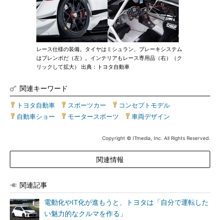
レース仕様の装備。タイヤはミシュラン、ブレーキシステム
はブレンボだ（左）。インテリアもレース専用品（右）（ク
リックして拡大） 出典：トヨタ自動車
関連キーワード
トヨタ自動車
|
スポーツカー
|
コンセプトモデル
|
自動車ショー
|
モータースポーツ
|
車両デザイン
Copyright © ITmedia, Inc. All Rights Reserved.
関連情報
関連記事
電動化やIT化が進もうと、トヨタは「自分で運転した
い魅力的なクルマを作る」