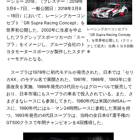
ーショー 2018」（プレスデー：2018年
3月6～7日、一般公開日：2018年3月8
～18日）において、レーシングカーコン
セプト「GR Supra Racing Concept」を
レーシングカーコンセプト
世界初公開した。2002年に生産を中止
「GR Supra Racing Concep
したフラグシップスポーツカーの「スー
t」を世界初公開した（クリッ
プラ」をイメージし、グループ会社のト
クして拡大） 出典:トヨタ自動
ヨタモータースポーツが製作したスタデ
車
ィーモデルとなる。
スープラは1978年に初代モデルが発売された。日本では「セリ
カXX」のモデル名で展開された。1981年、1986年、1993年に全
面改良を実施。1986年発売の3代目からはグローバルで販売して
おり、日本市場にもスープラの車名で投入されている。また、さ
まざまなレースにも参加してきた。1980年代は米国のIMSAレー
スに、1990年代にはル・マン24時間レースに参戦した実績を持
つ。1993年発売の4代目スープラは、当時の全日本GT選手権の
GT500クラスで年間チャンピオンを4回獲得した。