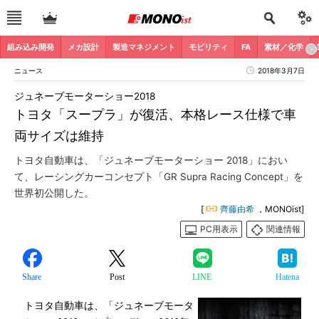
組み込み開発
メカ設計
製造マネジメント
モビリティ
FA
素材／化学
ニュース
2018年3月7日
ジュネーブモーターショー2018
トヨタ「スープラ」が復活、本格レース仕様で車
両サイズは維持
トヨタ自動車は、「ジュネーブモーターショー 2018」におい
て、レーシングカーコンセプト「GR Supra Racing Concept」を
世界初公開した。
[
齊藤由希
，MONOist]
PC用表示
関連情報
Share
Post
LINE
Hatena
トヨタ自動車は、「ジュネーブモータ