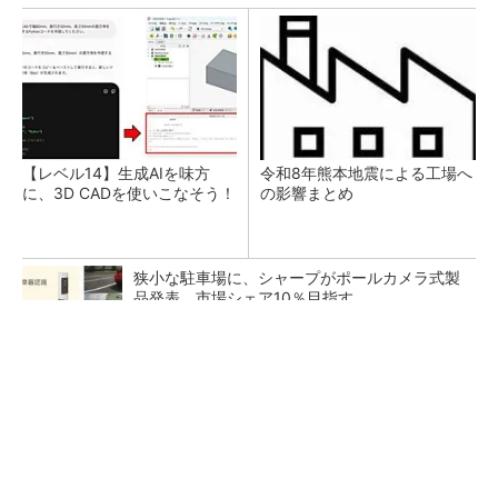
【レベル14】生成AIを味方
令和8年熊本地震による工場へ
に、3D CADを使いこなそう！
の影響まとめ
狭小な駐車場に、シャープがポールカメラ式製
品発表 市場シェア10％目指す
ルネサスが高崎工場を閉鎖へ、かつてはSiCデ
バイス生産の計画も