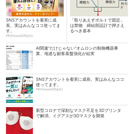
SNSアカウントを着実に成
「取りあえずボルトで固定」
長。実はみんなココ使ってま
は禁物 締結部設計で押さえ
す。
るべき基本
PR(Dreaw合同会社)
AI関連“だけじゃない”オムロンの制御機器事
業、地道な顧客基盤強化が結実
SNSアカウントを着実に成長。実はみんなココ
使ってます。
PR(Dreaw合同会社)
新型コロナで深刻なマスク不足を3Dプリンタ
で解消、イグアスが3Dマスクを開発