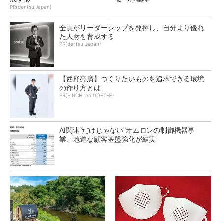
PR(dentsu Japan)
全員がリーダーシップを発揮し、自分より優れ
た人財を育成する
PR(dentsu Japan)
【西野亮廣】つくりたいものを追求できる環境
の作り方とは
PR(FINCHI on GOETHE)
AI関連“だけじゃない”オムロンの制御機器事
業、地道な顧客基盤強化が結実