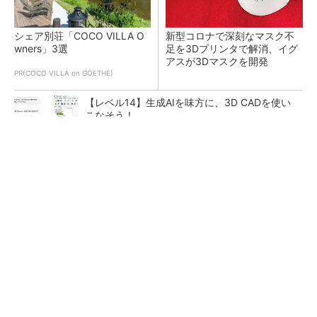
シェア別荘「COCO VILLA O
新型コロナで深刻なマスク不
wners」3選
足を3Dプリンタで解消、イグ
アスが3Dマスクを開発
PR(COCO VILLA on GOETHE)
【レベル14】生成AIを味方に、3D CADを使い
こなそう！
令和8年熊本地震による工場への影響まとめ
狭小な駐車場に、シャープがポールカメラ式製
品発表 市場シェア10％目指す