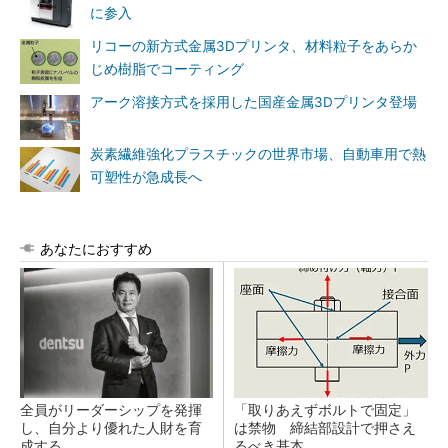
に参入
リコーの新方式金属3Dプリンタ、材料粒子をあらか
じめ樹脂でコーティング
アーク溶接方式を採用した国産金属3Dプリンタ登場
炭素繊維強化プラスチックの世界市場、自動車用で熱
可塑性が急成長へ
あなたにおすすめ
全員がリーダーシップを発揮
「取りあえずボルトで固定」
し、自分より優れた人財を育
は禁物 締結部設計で押さえ
成する
るべき基本