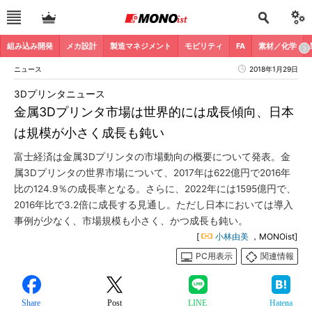
組み込み開発
メカ設計
製造マネジメント
モビリティ
FA
素材／化学
ニュース
2018年1月29日
3Dプリンタニュース
金属3Dプリンタ市場は世界的には成長傾向、日本
は規模が小さく成長も鈍い
富士経済は金属3Dプリンタの市場動向の概要について発表。金
属3Dプリンタの世界市場について、2017年は622億円で2016年
比の124.9％の成長率となる。さらに、2022年には1595億円で、
2016年比で3.2倍に成長する見通し。ただし日本においては導入
事例が少なく、市場規模も小さく、かつ成長も鈍い。
[
小林由美
，MONOist]
PC用表示
関連情報
Share
Post
LINE
Hatena