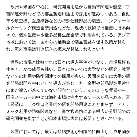
欧州や米国を中心に、研究開発用途から自動車関連や航空・宇
宙関連分野などでの部品製造用途まで採用が進みつつある。自動
車や航空機、医療機器などの特殊仕様部品の製造、コンフォーマ
ルクーリング構造金型用途などだ。現状の技術では量産には不向
きで、個別生産や少量多品種生産金型で利用されている。アジア
地域においては、国からの補助金で製品普及を促す政策が見ら
れ、海外市場は引き続きの拡大が見込まれるという。
世界の市場と比較すれば日本は導入事例が少なく、市場規模も
小さく、かつ成長も鈍い。日本においては大学などの研究・教育
などでの利用や防衛関連での採用が多い。民間企業では大手の研
究開発部門を中心として導入が進む一方、金型や部品製造用途で
はまだ導入が進んでいない傾向だという。そのような背景から、
国産メーカーの中には海外市場に注力するケースが見られる。富
士経済は、「今後は企業内の研究開発用途にとどまらず、アカデ
ミック利用や防衛関連など、産学官連携による幅広い分野間での
研究開発を促すことが日本市場拡大には必要」と述べている。
装置においては、最近は焼結技術が飛躍的に向上し、成形物が