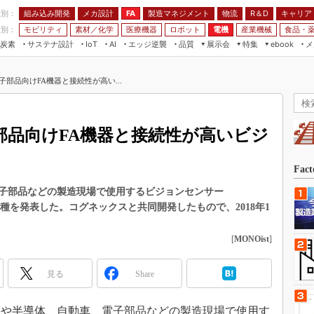
程別：
組み込み開発
メカ設計
製造マネジメント
物流
R＆D
キャリア
FA
業別：
モビリティ
素材／化学
医療機器
ロボット
電機
産業機械
食品・
炭素
サステナ設計
エッジ逆襲
品質
展示会
特集
メ
IoT
AI
ebook
伝承
組み込み開発
CEATEC
読者調査まとめ
編集後記
部品向けFA機器と接続性が高い...
JIMTOF
保全
メカ設計
つながるクルマ
組込み/エッジ コンピューティング
ス
 AI
製造マネジメント
5G
展＆IoT/5Gソリューション展
VR／AR
FA
部品向けFA機器と接続性が高いビジ
IIFES
モビリティ
フィールドサービス
国際ロボット展
素材／化学
FPGA
Fac
ジャパンモビリティショー
組み込み画像技術
子部品などの製造現場で使用するビジョンセンサー
TECHNO-FRONTIER
5機種を発表した。コグネックスと共同開発したもので、2018年1
組み込みモデリング
人テク展
Windows Embedded
[
MONOist
]
スマート工場EXPO
車載ソフト開発
EdgeTech+
見る
Share
ISO26262
日本ものづくりワールド
無償設計ツール
AUTOMOTIVE WORLD
液晶や半導体、自動車、電子部品などの製造現場で使用す