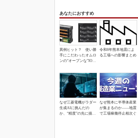
あなたにおすすめ
異例ヒット？ 使い勝
令和8年熊本地震によ
手にこだわったオムロ
る工場への影響まとめ
ンの“オープンな”IO-L
inkマスター
なぜ三菱電機がラダー
なぜ熊本に半導体産業
生成AIに挑んだの
が集まるのか――地震
か、“精度”の先に描く
で工場稼働停止相次ぐ
姿とは