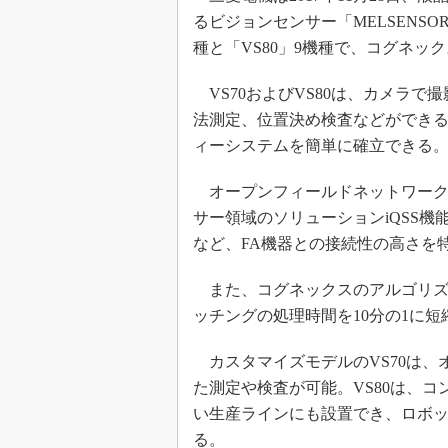
るビジョンセンサー「MELSENSO
種と「VS80」9機種で、コグネッ
VS70およびVS80は、カメラ
法測定、位置決め検査などができ
ィーシステムを簡単に確立できる
オープンフィールドネットワーク「CC
サー領域のソリューションiQSS
など、FA機器との接続性の高さを
また、コグネックスのアルゴリズム「P
ッチングの処理時間を10分の1に
カスタマイズモデルのVS70は、
た測定や検査が可能。VS80は、
い生産ラインにも設置でき、ロボ
る。