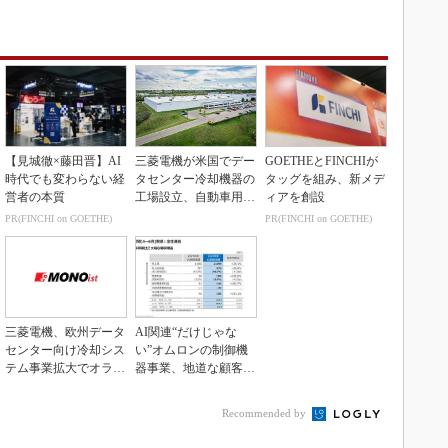
【見城徹×藤田晋】AI
三菱電機が米国でデー
GOETHEとFINCHIが
時代でも変わらない経
タセンター冷却機器の
タッグを組み、新メデ
営者の本質
工場設立、自動車用電
ィアを創設
装品工場を改修
PR(FINCHI on GOETHE)
PR(FINCHI on GOETHE)
三菱電機、欧州データ
AI関連“だけじゃな
センター向け冷却シス
い”オムロンの制御機
テム事業拡大でオラン
器事業、地道な顧客基
ダ企業を買収
盤強化が結実
Recommended by