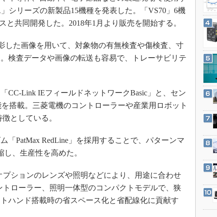
3Dプリンタ
産業オープンネット展
R」シリーズの新製品15機種を発表した。「VS70」6機
デジタルツインとCAE
クスと共同開発した。2018年1月より販売を開始する。
S＆OP
で撮影した画像を用いて、対象物の有無検査や傷検査、寸
インダストリー4.0
る。検査データや画像の転送も容易で、トレーサビリテ
イノベーション
。
製造業ビッグデータ
-Link IEフィールドネットワークBasic」と、セン
メイドインジャパン
機能を搭載。三菱電機のコントローラーや産業用ロボット
植物工場
特徴としている。
知財マネジメント
海外生産
atMax RedLine」を採用することで、パターンマ
短縮し、生産性を高めた。
グローバル設計・開発
制御セキュリティ
オプションのレンズや照明などにより、用途に合わせ
新型コロナへの対応
コントローラー、照明一体型のコンパクトモデルで、狭
ットハンド搭載時の省スペース化と省配線化に貢献す