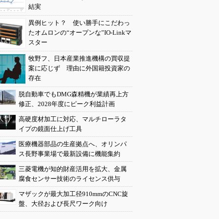
結実
異例ヒット？ 使い勝手にこだわっ
たオムロンの“オープンな”IO-Linkマ
スター
牧野フ、日本産業推進機構の買収提
案に応じず 理由に外国籍投資家の
存在
脱自動車でもDMG森精機が業績再上方
修正、2028年度にピーク利益計画
高硬度材加工に対応、マルチローラタ
イプの鏡面仕上げ工具
医療機器部品の生産拠点へ、オリンパ
ス長野事業場で最新設備に機能集約
三菱電機が知的財産活用を拡大、金属
腐食センサー技術のライセンス供与
マザックが最大加工径910mmのCNC旋
盤、大径および長尺ワーク向け