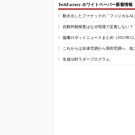
TechFactory ホワイトペーパー新着情報
動き出したファナックの「フィジカルAI
自動外観検査はなぜ現場で定着しない？
協働ロボットニュースまとめ（2025年12月
これからは全体空調から局所空調へ、低
生成AI対ラダープログラム