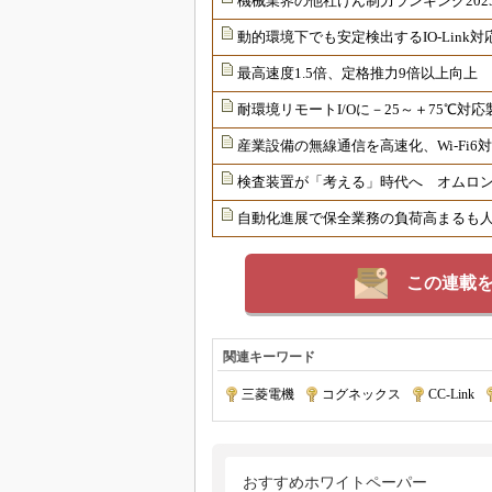
機械業界の他社けん制力ランキング202
動的環境下でも安定検出するIO-Link
最高速度1.5倍、定格推力9倍以上向上
耐環境リモートI/Oに－25～＋75℃
産業設備の無線通信を高速化、Wi-Fi
検査装置が「考える」時代へ オムロンが
自動化進展で保全業務の負荷高まるも
この連載
関連キーワード
三菱電機
|
コグネックス
|
CC-Link
|
おすすめホワイトペーパー