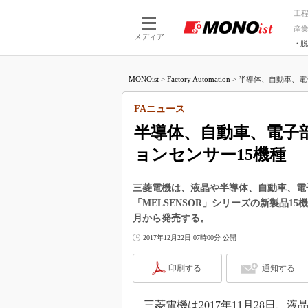
工
産
メディア
脱
つながる技術
AI×技術
MONOist
>
Factory Automation
>
半導体、自動車、電子
つながる工場
AI×設備
つながるサービ
Physical
FAニュース
半導体、自動車、電子
ョンセンサー15機種
三菱電機は、液晶や半導体、自動車、電
「MELSENSOR」シリーズの新製品1
月から発売する。
2017年12月22日 07時00分 公開
印刷する
通知する
三菱電機は2017年11月28日、