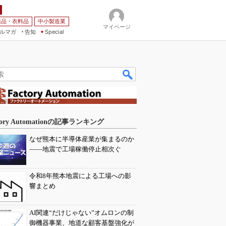
薬品・衣料品
中小製造業
マイページ
ルマガ
告知
Special
tory Automationの記事ランキング
なぜ熊本に半導体産業が集まるのか
――地震で工場稼働停止相次ぐ
令和8年熊本地震による工場への影
響まとめ
AI関連“だけじゃない”オムロンの制
御機器事業、地道な顧客基盤強化が