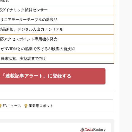
5発表
対応ダイナミック傾斜センサー
 リニアモーターテーブルの新製品
対応製品追加、デジタル入出力／シリアル
6対応アクセスポイント専用機を発売
NVIDIAとの協業で広げるAI検査の新技術
人員未拡充、実態調査で判明
を「連載記事アラート」に登録する
FAニュース
|
産業用ロボット