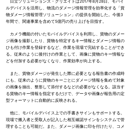
日立ソリューションズ・クリエイトは2017年8月28日、モバイ
ルデバイスを活用し、物流のダメージ情報管理を効率化する「貨
物ダメージ情報管理ソリューション」の提供を開始した。今後3
年間で、関連事業を含めて5億円の売り上げを目指す。
カメラ機能の付いたモバイルデバイスを利用し、貨物のダメー
ジ画像を撮影したり、貨物を特定するキー情報とダメージ情報の
ひも付け作業を登録するなど、作業を現場で完結することができ
る。従来のように後付けの作業として、画像に貨物のキー情報な
どを付加する必要がなくなり、作業効率が向上する。
また、貨物ダメージが発生した際に必要となる報告書の作成時
にも、従来のように貨物のキーごとにダメージ情報を集めて対象
の画像を抽出、整形して添付するなどの必要がなくなる。該当す
る貨物のキー情報を指定するだけで、データや画像が報告用の定
型フォーマットに自動的に反映される。
他に、モバイルデバイス上での手書きサインもサポートする。
現場で搬入者と受取人が記入した相互確認サインをシステムで管
理することも可能だ。また、ダメージ画像に印を付けたり、コメ