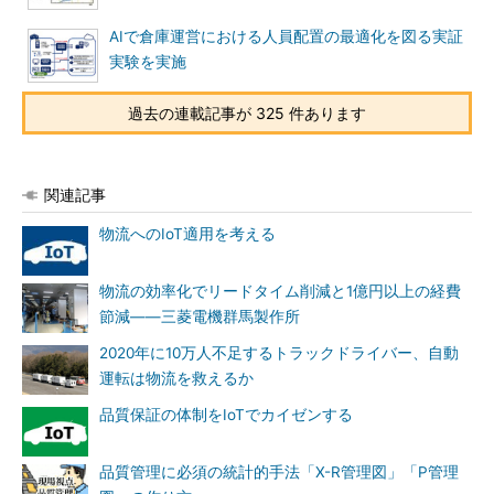
AIで倉庫運営における人員配置の最適化を図る実証
実験を実施
過去の連載記事が 325 件あります
関連記事
物流へのIoT適用を考える
物流の効率化でリードタイム削減と1億円以上の経費
節減――三菱電機群馬製作所
2020年に10万人不足するトラックドライバー、自動
運転は物流を救えるか
品質保証の体制をIoTでカイゼンする
品質管理に必須の統計的手法「X-R管理図」「P管理