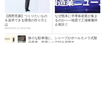
【西野亮廣】つくりたいもの
なぜ熊本に半導体産業が集ま
を追求できる環境の作り方と
るのか――地震で工場稼働停
は
止相次ぐ
PR(FINCHI on GOETHE)
狭小な駐車場に、シャープがポールカメラ式製
品発表 市場シェア10％目指す
令和8年熊本地震による工場への影響まとめ
現場の作業効率やミスを改善 XRグラス「MiR
ZA」が可能にするピッキングDXの...