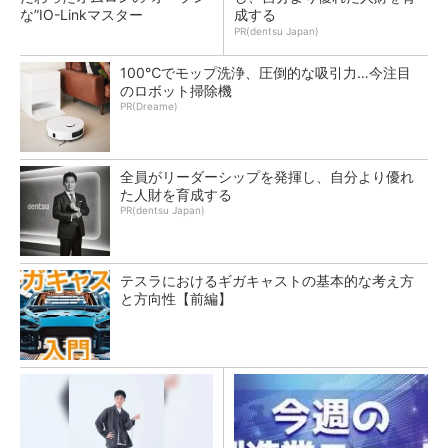
な”IO-Linkマスター
成する
PR(dentsu Japan)
100℃でモップ洗浄、圧倒的な吸引力…今注目
のロボット掃除機
PR(Dreame)
全員がリーダーシップを発揮し、自分より優れ
た人財を育成する
PR(dentsu Japan)
テスラにおけるギガキャストの基本的な考え方
と方向性【前編】