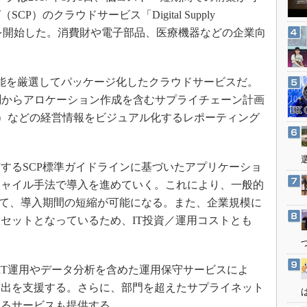
3Dプリンタ
産業オープンネット展
）のクラウドサービス「Digital Supply
デジタルツインとCAE
rm」の提供を開始した。消費財や電子部品、医療機器などの企業向
S＆OP
インダストリー4.0
必要な機能を厳選してパッケージ化したクラウドサービスだ。
イノベーション
測からアロケーション作成を含むサプライチェーン計画
製造業ビッグデータ
標）などの経営情報をビジュアル化するレポーティング
メイドインジャパン
植物工場
るSCP標準ガイドラインに基づいたアプリケーショ
知財マネジメント
ジャイル手法で導入を進めていく。これにより、一般的
海外生産
して、導入期間の短縮が可能になる。また、企業規模に
グローバル設計・開発
セットとなっているため、IT投資／運用コストとも
制御セキュリティ
新型コロナへの対応
入後のIT運用やデータ分析を含めた運用保守サービスによ
創出を支援する。さらに、部門を超えたサプライネット
するサービスも提供する。