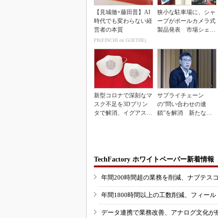
【見城徹×藤田晋】AI
狭小な駐車場に、シャ
時代でも変わらない経
ープがポールカメラ式
営者の本質
製品発表 市場シェア
10％目指す
PR(FINCHI on GOETHE)
新型コロナで深刻なマ
サプライチェーン
スク不足を3Dプリン
の“問い合わせの連
タで解消、イグアスが
鎖”を解消 新たな情
3Dマスクを開発
報伝達の仕組み「CM
P」
TechFactory ホワイトペーパー新着情報
年間200時間超の業務を削減、ナブテス
年間1800時間以上の工数削減、フィー
データ連携で業務改善、アナログ文化が