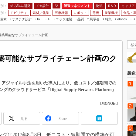
程別：
組み込み開発
メカ設計
製造マネジメント
物流
R＆D
キャリア
FA
業別：
モビリティ
素材／化学
医療機器
ロボット
電機
産業機械
食品・
炭素
サステナ設計
エッジ逆襲
品質
展示会
特集
メ
IoT
AI
ebook
伝承
組み込み開発
CEATEC
読者調査まとめ
編集後記
築可能なサプライチェーン計画...
JIMTOF
保全
メカ設計
つながるクルマ
組込み/エッジ コンピューティング
ス
 AI
製造マネジメント
5G
展＆IoT/5Gソリューション展
VR／AR
FA
築可能なサプライチェーン計画のク
IIFES
モビリティ
フィールドサービス
国際ロボット展
素材／化学
FPGA
製造
ジャパンモビリティショー
組み込み画像技術
は、アジャイル手法を用いた導入により、低コスト／短期間での
TECHNO-FRONTIER
ドサービス「Digital Supply Network Platform」
組み込みモデリング
人テク展
Windows Embedded
[
MONOist
]
スマート工場EXPO
車載ソフト開発
EdgeTech+
見る
Share
ISO26262
日本ものづくりワールド
無償設計ツール
AUTOMOTIVE WORLD
グは2017年8月8日、低コスト・短期間での構築が可