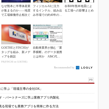
なぜ熊本に半導体産業
フィジカルAIに注力
令和8年熊本地震によ
が集まるのか――地震
するインテル、組み込
る工場への影響まとめ
で工場稼働停止相次ぐ
み市場での約40年の実
績を生かせるか
GOETHEとFINCHIが
自動車業界が挑む「業
タッグを組み、新メデ
界横断」のデータ連携
ィアを創設
とは何か ABtC代表
理事が語る協調戦略
PR(FINCHI on GOETHE)
Recommended by
PR
コに学ぶ「現場主導の全社DX」
ルド・パートナーズに学ぶ業務アプリ内製化
残る現場でも業務アプリを簡単に作る方法