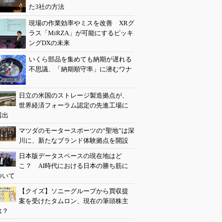
た3社の方法
現場の作業効率やミスを改善 XRグ
ラス「MiRZA」が可能にするピッキ
ングDXの未来
いくら部品を集めても納期が遅れる
不思議、「納期順守率」に潜むワナ
日立の米国のストレージ製造拠点が、
世界経済フォーラム認定の先進工場に
選出
マツダのモータースポーツの“聖地”は深
川に、新たなブランド体験拠点を開設
日本版データスペースの現在地はど
こ？ AI時代における日本の勝ち筋に
ついて
【クイズ】ソニーグループから買収提
案を受けたタムロン、現在の筆頭株主
は？