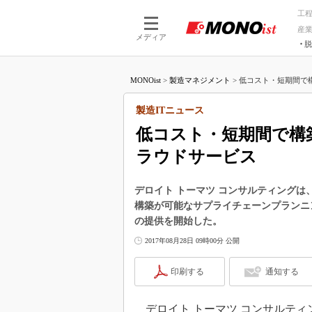
工
産
メディア
脱
つながる技術
AI×技術
MONOist
>
製造マネジメント
>
低コスト・短期間で構
つながる工場
AI×設備
つながるサービ
Physical
製造ITニュース
低コスト・短期間で構
ラウドサービス
デロイト トーマツ コンサルティング
構築が可能なサプライチェーンプランニングのクラウ
の提供を開始した。
2017年08月28日 09時00分 公開
印刷する
通知する
デロイト トーマツ コンサルティン