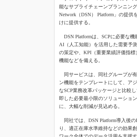
能なサプライチェーンプランニング（SCP
Network（DSN） Platfo
けに提供する。
DSN Platformは、SCPに
AI（人工知能）を活用した需要予
の策定や、KPI（重要業績評価指
機能などを備える。
同サービスは、同社グループが有す
ン機能をテンプレートにして、ア
なSCP業務改革パッケージと比較
即した必要最小限のソリューション
に、大幅な削減が見込める。
同社では、DSN Platform導
り、適正在庫水準維持などの効果
ワーク全体でのデータ活用を支援