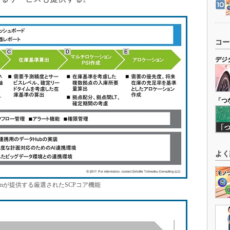
コー
デジ
「つ
よく
tformが提供する厳選されたSCPコア機能