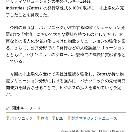
ビリティソリューション大手のベルギーZetes
Industries（Zetes）の発行済株式を100％取得し、非上場化を完
了したことを発表した。
今回の買収は、パナソニックが注力するB2Bソリューション分
野の1つ「物流」において大きな意味を持つものとしており、倉
庫などの省人化や省力化に向けた物量ソリューションの強化を図
る。さらに、公共分野でのID発行などの人物認証ソリューション
とともに、パナソニックのグローバル規模での成長に貢献すると
している。
今回の非上場化を受けて両社は連携を強化し、Zetesが持つ物
流ソリューション分野における強みに、パナソニックの先端研究
開発力を融合させることで、ビジネスの拡大を進めていく予定
だ。
関連キーワード
パナソニック
|
物流
|
B2B
|
製造マネジメントニュース
Copyright © ITmedia, Inc. All Rights Reserved.