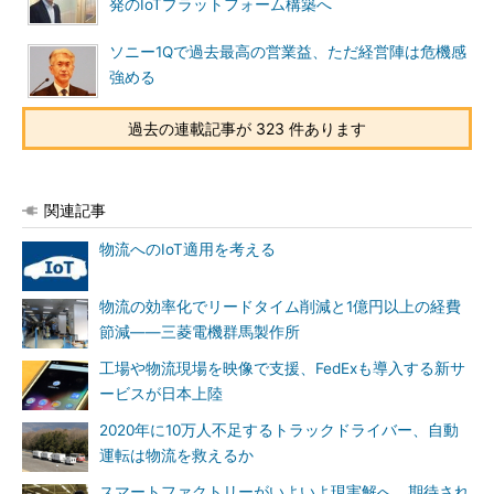
発のIoTプラットフォーム構築へ
ソニー1Qで過去最高の営業益、ただ経営陣は危機感
強める
過去の連載記事が 323 件あります
関連記事
物流へのIoT適用を考える
物流の効率化でリードタイム削減と1億円以上の経費
節減――三菱電機群馬製作所
工場や物流現場を映像で支援、FedExも導入する新サ
ービスが日本上陸
2020年に10万人不足するトラックドライバー、自動
運転は物流を救えるか
スマートファクトリーがいよいよ現実解へ、期待され