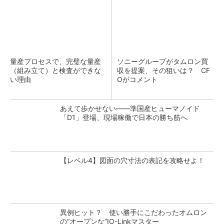
量産プロセスで、完璧な量産
ソニーグループがタムロン買
（組み立て）と検査ができな
収を提案、その狙いは？ CF
い理由
Oがコメント
あえて歩かせない――準国産ヒューマノイド
「D1」登場、現場稼働で日本の勝ち筋へ
【レベル4】図面の穴寸法の表記を攻略せよ！
異例ヒット？ 使い勝手にこだわったオムロン
の“オープンな”IO-Linkマスター