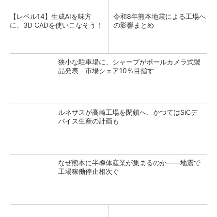
【レベル14】生成AIを味方
令和8年熊本地震による工場へ
に、3D CADを使いこなそう！
の影響まとめ
狭小な駐車場に、シャープがポールカメラ式製
品発表 市場シェア10％目指す
ルネサスが高崎工場を閉鎖へ、かつてはSiCデ
バイス生産の計画も
なぜ熊本に半導体産業が集まるのか――地震で
工場稼働停止相次ぐ