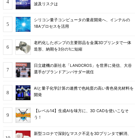
波及リスクは
シリコン量子コンピュータの量産開発へ、インテルの
18Aプロセスを活用
老朽化したポンプの主要部品を金属3Dプリンタで一体
造形、納期を3分の1に短縮
日立建機の新社名「LANDCROS」を世界に発信、大谷
選手がブランドアンバサダー就任
AIと量子化学計算の連携で色純度の高い青色発光材料を
開発
【レベル14】生成AIを味方に、3D CADを使いこなそ
う！
新型コロナで深刻なマスク不足を3Dプリンタで解消、