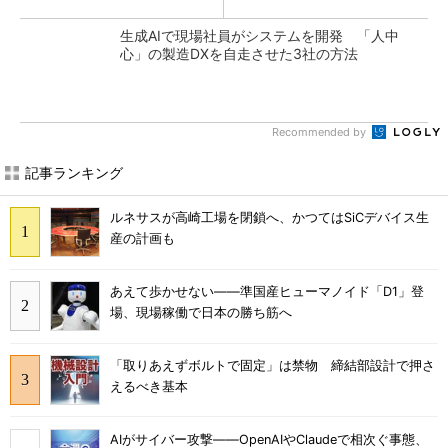
生成AIで現場社員がシステムを開発 「人中
心」の製造DXを自走させた3社の方法
Recommended by
記事ランキング
ルネサスが高崎工場を閉鎖へ、かつてはSiCデバイス生
産の計画も
あえて歩かせない――準国産ヒューマノイド「D1」登
場、現場稼働で日本の勝ち筋へ
「取りあえずボルトで固定」は禁物 締結部設計で押さ
えるべき基本
AIがサイバー攻撃――OpenAIやClaudeで相次ぐ事態、