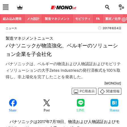
組み込み開発
メカ設計
製造マネジメント
モビリティ
FA
素材／化学
ニュース
2017年8月4日
製造マネジメントニュース
パナソニックが物流強化、ベルギーのソリューシ
ョン企業を子会社化
パナソニックは、ベルギーの物流および人物認証およびモビリテ
ィソリューションの大手Zetes Industriesの発行済株式を100％取
得し、非上場化を完了したことを発表した。
[MONOist]
PC用表示
関連情報
Share
Post
LINE
Hatena
パナソニックは2017年7月19日、物流および人物認証およびモ