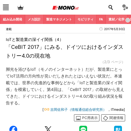
組み込み開発
メカ設計
製造マネジメント
モビリティ
FA
素材／化学
連載
2017年5月30日
IoTと製造業の深イイ関係（4）
「CeBIT 2017」にみる、ドイツにおけるインダス
トリー4.0の現在地
（2/3 ページ）
脚光を浴びるIoT（モノのインターネット）だが、製造業にとっ
てIoT活用の方向性が見いだしきれたとはいえない状況だ。本連
載では、世界の先進的な事例などから「IoTと製造業の深イイ関
係」を模索していく。第4回は、「CeBIT 2017」の取材から見え
てきた、ドイツにおけるインダストリー4.0の取り組み状況を報
告する。
[
吉岡佐和子（情報通信総合研究所）
，ITmedia]
PC用表示
関連情報