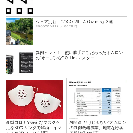
シェア別荘「COCO VILLA Owners」3選
PR(COCO VILLA on GOETHE)
異例ヒット？ 使い勝手にこだわったオムロン
の“オープンな”IO-Linkマスター
新型コロナで深刻なマスク不
AI関連“だけじゃない”オムロン
足を3Dプリンタで解消、イグ
の制御機器事業、地道な顧客
アスが3Dマスクを開発
基盤強化が結実