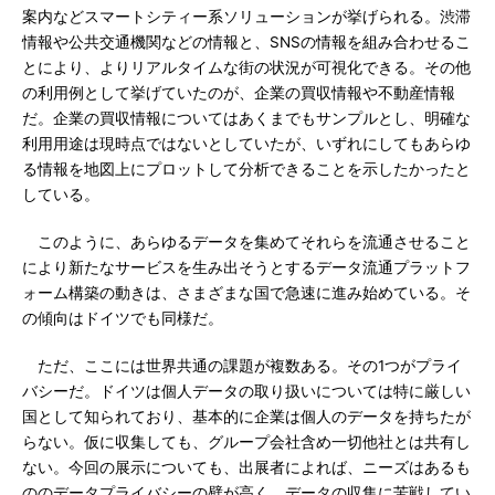
案内などスマートシティー系ソリューションが挙げられる。渋滞
情報や公共交通機関などの情報と、SNSの情報を組み合わせるこ
とにより、よりリアルタイムな街の状況が可視化できる。その他
の利用例として挙げていたのが、企業の買収情報や不動産情報
だ。企業の買収情報についてはあくまでもサンプルとし、明確な
利用用途は現時点ではないとしていたが、いずれにしてもあらゆ
る情報を地図上にプロットして分析できることを示したかったと
している。
このように、あらゆるデータを集めてそれらを流通させること
により新たなサービスを生み出そうとするデータ流通プラットフ
ォーム構築の動きは、さまざまな国で急速に進み始めている。そ
の傾向はドイツでも同様だ。
ただ、ここには世界共通の課題が複数ある。その1つがプライ
バシーだ。ドイツは個人データの取り扱いについては特に厳しい
国として知られており、基本的に企業は個人のデータを持ちたが
らない。仮に収集しても、グループ会社含め一切他社とは共有し
ない。今回の展示についても、出展者によれば、ニーズはあるも
ののデータプライバシーの壁が高く、データの収集に苦戦してい