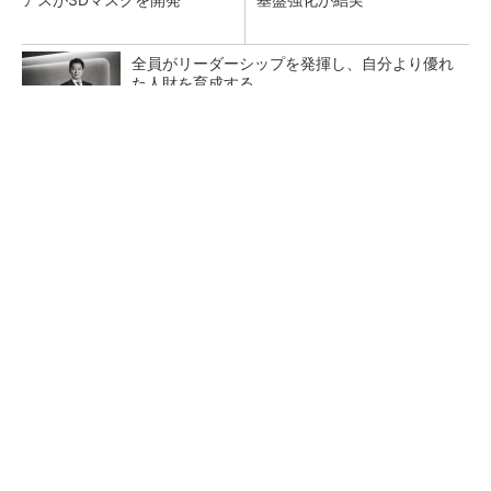
全員がリーダーシップを発揮し、自分より優れ
た人財を育成する
PR(dentsu Japan)
【レベル14】生成AIを味方に、3D CADを使い
こなそう！
「取りあえずボルトで固定」は禁物 締結部設
計で押さえるべき基本