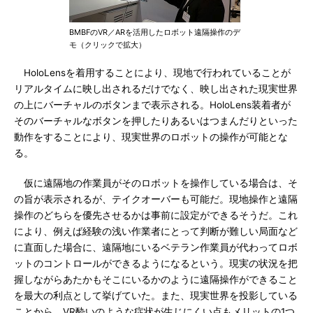
BMBFのVR／ARを活用したロボット遠隔操作のデ
モ（クリックで拡大）
HoloLensを着用することにより、現地で行われていることが
リアルタイムに映し出されるだけでなく、映し出された現実世界
の上にバーチャルのボタンまで表示される。HoloLens装着者が
そのバーチャルなボタンを押したりあるいはつまんだりといった
動作をすることにより、現実世界のロボットの操作が可能とな
る。
仮に遠隔地の作業員がそのロボットを操作している場合は、そ
の旨が表示されるが、テイクオーバーも可能だ。現地操作と遠隔
操作のどちらを優先させるかは事前に設定ができるそうだ。これ
により、例えば経験の浅い作業者にとって判断が難しい局面など
に直面した場合に、遠隔地にいるベテラン作業員が代わってロボ
ットのコントロールができるようになるという。現実の状況を把
握しながらあたかもそこにいるかのように遠隔操作ができること
を最大の利点として挙げていた。また、現実世界を投影している
ことから、VR酔いのような症状が生じにくい点もメリットの1つ