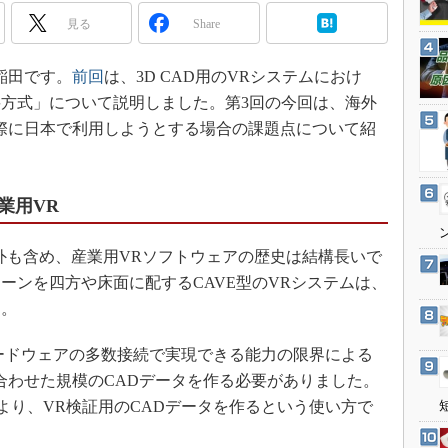
3Dプリンタ
産業オープンネット展
見る
Share
デジタルツインとCAE
S＆OP
稲田です。
前回
は、3D CAD用のVRシステムにおけ
インダストリー4.0
方式」について説明しました。第3回の今回は、海外
際に日本で利用しようとする場合の課題点について紹
イノベーション
製造業ビッグデータ
メイドインジャパン
業用VR
植物工場
知財マネジメント
も含め、産業用VRソフトウェアの歴史は結構長いで
ーンを四方や床面に配するCAVE型のVRシステムは、
海外生産
た。
グローバル設計・開発
制御セキュリティ
ードウェアの多数接続で実現できる能力の限界による
新型コロナへの対応
合わせた規模のCADデータを作る必要がありました。
より、VR検証用のCADデータを作るという使い方で