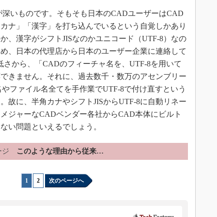
が深いものです。そもそも日本のCADユーザーはCAD
「カナ」「漢字」を打ち込んでいるという自覚しかあり
、漢字がシフトJISなのかユニコード（UTF-8）なの
ため、日本の代理店から日本のユーザー企業に連絡して
低さから、「CADのフィーチャ名を、UTF-8を用いて
応できません。それに、過去数千・数万のアセンブリー
やファイル名全てを手作業でUTF-8で付け直すという
故に、半角カナやシフトJISからUTF-8に自動リネー
メジャーなCADベンダー各社からCAD本体にビルト
しない問題といえるでしょう。
ージ
このような理由から従来…
1
|
2
次のページへ