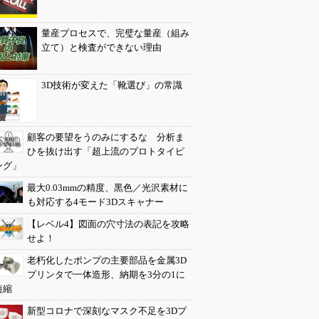
量産プロセスで、完璧な量産（組み
立て）と検査ができない理由
3D技術が変えた「靴選び」の常識
顧客の要望をうのみにするな 分析ま
ひを抜け出す「超上流のプロトタイピ
ング」
最大0.03mmの精度、黒色／光沢素材に
も対応する4モード3Dスキャナー
【レベル4】図面の穴寸法の表記を攻略
せよ！
老朽化したポンプの主要部品を金属3D
プリンタで一体造形、納期を3分の1に
短縮
新型コロナで深刻なマスク不足を3Dプ