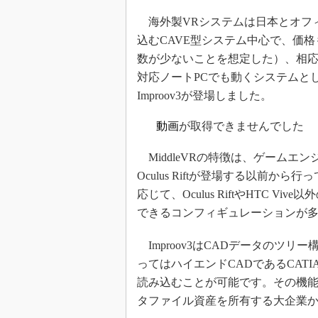
海外製VRシステムは日本とオフ
込むCAVE型システム中心で、価
数が少ないことを想定した）、相応
対応ノートPCでも動くシステムとして、Mid
Improov3が登場しました。
動画
が取得できませんでした
MiddleVRの特徴は、ゲームエン
Oculus Riftが登場する以前から
応じて、Oculus RiftやHTC 
できるコンフィギュレーションが
Improov3はCADデータのツ
ってはハイエンドCADであるCAT
読み込むことが可能です。その機能
タファイル資産を所有する大企業