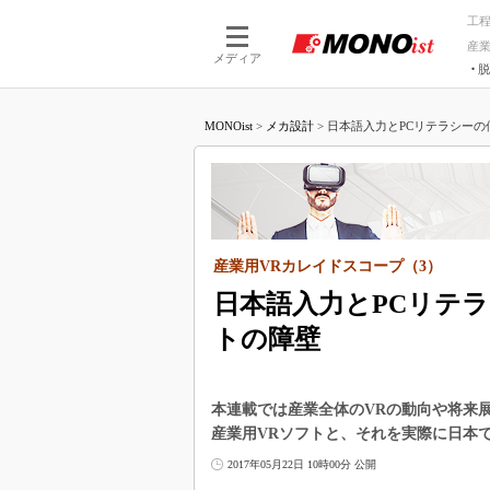
工
産
メディア
脱
つながる技術
AI×技術
MONOist
>
メカ設計
>
日本語入力とPCリテラシーの低
つながる工場
AI×設備
つながるサービ
Physical
産業用VRカレイドスコープ（3）
日本語入力とPCリテ
トの障壁
本連載では産業全体のVRの動向や将来
産業用VRソフトと、それを実際に日本
2017年05月22日 10時00分 公開