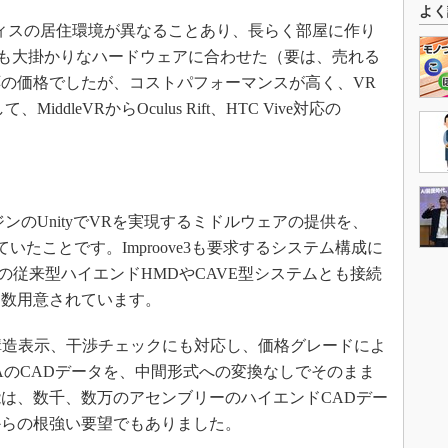
よく
ィスの居住環境が異なることあり、長らく部屋に作り
格も大掛かりなハードウェアに合わせた（要は、売れる
の価格でしたが、コストパフォーマンスが高く、VR
dleVRからOculus Rift、HTC Vive対応の
ジンのUnityでVRを実現するミドルウェアの提供を、
行っていたことです。Improove3も要求するシステム構成に
Vive以外の従来型ハイエンドHMDやCAVE型システムとも接続
多数用意されています。
リー構造表示、干渉チェックにも対応し、価格グレードによ
IAのCADデータを、中間形式への変換なしでそのまま
は、数千、数万のアセンブリーのハイエンドCADデー
からの根強い要望でもありました。