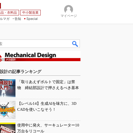
薬品・衣料品
中小製造業
マイページ
ルマガ
告知
Special
設計の記事ランキング
「取りあえずボルトで固定」は禁
物 締結部設計で押さえるべき基本
【レベル14】生成AIを味方に、3D
CADを使いこなそう！
使用中に発火、サーキュレーター10
万台をリコール