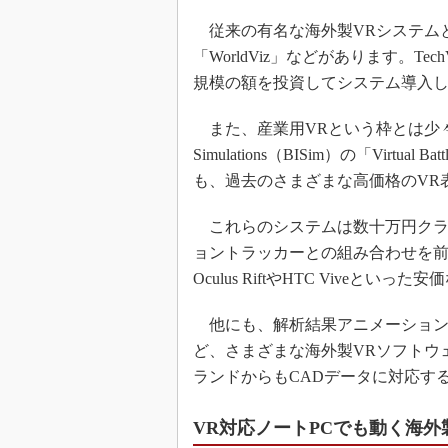
従来の有名な海外製VRシステムとしては
「WorldViz」などがあります。T
規模の額を投資してシステム導入
また、産業用VRという枠とは少々異なります
Simulations（BISim）の「Virt
も、過去のさまざまな高価格のVR
これらのシステムは数十万円クラス
ョントラッカーとの組み合わせを
Oculus RiftやHTC Vive
他にも、解析結果アニメーションをV
ど、さまざまな海外製VRソフトウ
ランドからもCADデータに対応す
VR対応ノートPCでも動く海外