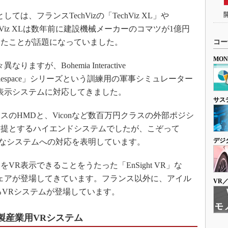
、フランスTechVizの「TechViz XL」や
echViz XLは数年前に建設機械メーカーのコマツが1億円
したことが話題になっていました。
コー
MO
が、Bohemia Interactive
ual Battlespace」シリーズという訓練用の軍事シミュレーター
表示システムに対応してきました。
サス
のHMDと、Viconなど数百万円クラスの外部ポジシ
前提とするハイエンドシステムでしたが、こぞって
デジ
といった安価なシステムへの対応を表明しています。
R表示できることをうたった「EnSight VR」な
ェアが登場してきています。フランス以外に、アイル
VR
るVRシステムが登場しています。
製産業用VRシステム