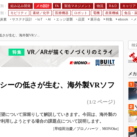
程別：
組み込み開発
メカ設計
製造マネジメント
物流
R＆D
キャリア
FA
業別：
モビリティ
素材／化学
医療機器
ロボット
電機
産業機械
食品・
炭素
サステナ設計
エッジ逆襲
品質
展示会
特集
メ
IoT
AI
ebook
伝承
組み込み開発
CEATEC
読者調査まとめ
編集後記
さが生む、海外製VRソ...
JIMTOF
保全
メカ設計
つながるクルマ
組込み/エッジ コンピューティング
ス
 AI
製造マネジメント
5G
展＆IoT/5Gソリューション展
VR／AR
FA
IIFES
モビリティ
フィールドサービス
国際ロボット展
素材／化学
FPGA
メカ
ジャパンモビリティショー
組み込み画像技術
ラシーの低さが生む、海外製VRソフ
TECHNO-FRONTIER
組み込みモデリング
人テク展
（1/2 ページ）
Windows Embedded
スマート工場EXPO
車載ソフト開発
展望について深堀りして解説していきます。今回は、海外製の
EdgeTech+
ISO26262
で利用しようとする場合の課題点について説明します。
日本ものづくりワールド
[
早稲田治慶／プロノハーツ
，
MONOist
]
無償設計ツール
AUTOMOTIVE WORLD