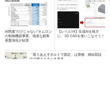
AI関連“だけじゃない”オムロン
【レベル14】生成AIを味方
の制御機器事業、地道な顧客
に、3D CADを使いこなそう！
基盤強化が結実
「取りあえずボルトで固定」は禁物 締結部設
計で押さえるべき基本
狭小な駐車場に、シャープがポールカメラ式製
品発表 市場シェア10％目指す
ルネサスが高崎工場を閉鎖へ、かつてはSiCデ
バイス生産の計画も