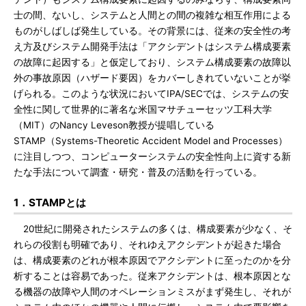
士の間、ないし、システムと人間との間の複雑な相互作用による
ものがしばしば発生している。その背景には、従来の安全性の考
え方及びシステム開発手法は「アクシデントはシステム構成要素
の故障に起因する」と仮定しており、システム構成要素の故障以
外の事故原因（ハザード要因）をカバーしきれていないことが挙
げられる。このような状況においてIPA/SECでは、システムの安
全性に関して世界的に著名な米国マサチューセッツ工科大学
（MIT）のNancy Leveson教授が提唱している
STAMP（Systems-Theoretic Accident Model and Processes）
に注目しつつ、コンピューターシステムの安全性向上に資する新
たな手法について調査・研究・普及の活動を行っている。
1．STAMPとは
20世紀に開発されたシステムの多くは、構成要素が少なく、そ
れらの役割も明確であり、それゆえアクシデントが起きた場合
は、構成要素のどれが根本原因でアクシデントに至ったのかを分
析することは容易であった。従来アクシデントは、根本原因とな
る機器の故障や人間のオペレーションミスがまず発生し、それが