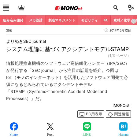
組み込み開発
メカ設計
製造マネジメント
モビリティ
FA
素材／化学
連載
2017年5月12日
よりぬきSEC journal
システム理論に基づくアクシデントモデルSTAMP
（1/3 ページ）
情報処理推進機構のソフトウェア高信頼化センター（IPA/SEC）
が発行する「SEC journal」から注目の話題を紹介。今回は
IoT（モノのインターネット）を活用したソフトウェア開発で必
須になるとみられているアクシデントモデル
「STAMP（Systems-Theoretic Accident Model and
Processes）」だ。
[MONOist]
PC用表示
関連情報
Share
Post
LINE
Hatena