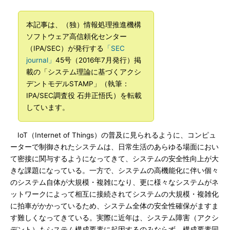
本記事は、（独）情報処理推進機構
ソフトウェア高信頼化センター
（IPA/SEC）が発行する
「SEC
journal」
45号（2016年7月発行）掲
載の「システム理論に基づくアクシ
デントモデルSTAMP」（執筆：
IPA/SEC調査役 石井正悟氏）を転載
しています。
IoT（Internet of Things）の普及に見られるように、コンピュ
ーターで制御されたシステムは、日常生活のあらゆる場面におい
て密接に関与するようになってきて、システムの安全性向上が大
きな課題になっている。一方で、システムの高機能化に伴い個々
のシステム自体が大規模・複雑になり、更に様々なシステムがネ
ットワークによって相互に接続されてシステムの大規模・複雑化
に拍車がかかっているため、システム全体の安全性確保がますま
す難しくなってきている。実際に近年は、システム障害（アクシ
デント）もシステム構成要素に起因するのみならず、構成要素同