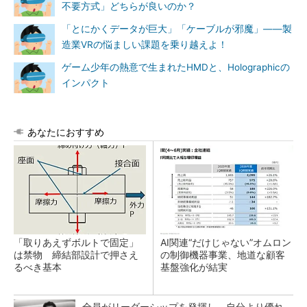
不要方式」どちらが良いのか？
「とにかくデータが巨大」「ケーブルが邪魔」――製
造業VRの悩ましい課題を乗り越えよ！
ゲーム少年の熱意で生まれたHMDと、Holographicの
インパクト
あなたにおすすめ
「取りあえずボルトで固定」
AI関連“だけじゃない”オムロン
は禁物 締結部設計で押さえ
の制御機器事業、地道な顧客
るべき基本
基盤強化が結実
全員がリーダーシップを発揮し、自分より優れ