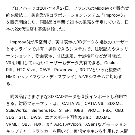
プロノハーツは2017年4月27日、フランスのMiddleVRと販売契
約を締結し、製造業VRコラボレーションシステム「Improov3」
を販売開始した。同製品は年間で20本の販売を予定している。日
本の2次代理店も募集開始した。
Improov3はVR空間で、実寸表示の3Dデータを複数のユーザー
とオンラインで共有・操作できるシステムで、注釈記入やスクリ
ーンショット、断面表示、寸法測定、干渉検知などが可能だ。
VRを利用していないユーザーもデータ共有できる。Oculus
Rift、HTC Vive、CAVE、Power wall、3D TVといった複数の
HMD（ヘッドマウントディスプレイ）やVRシステムに対応す
る。
同製品はさまざまな3D CADデータを直接インポートし利用で
きる。対応フォーマットは、 CATIA V5、CATIA V6、3DXML、
SolidWorks、Siemens NX、STEP、IGES、VRML、FBX、OBJ、
3DS、STL、DWG。エクスポート可能なのは、3DXML、
VRML、OBJ、FBX。またA.R.T.やVicon、XSensなどモーション
キャプチャートラッカーを用いて、仮想マネキンを利用した人間