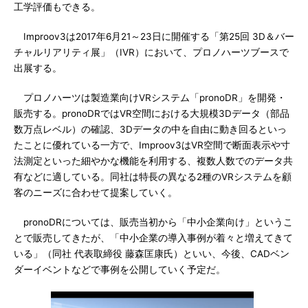
工学評価もできる。
Improov3は2017年6月21～23日に開催する「第25回 3D＆バー
チャルリアリティ展」（IVR）において、プロノハーツブースで
出展する。
プロノハーツは製造業向けVRシステム「pronoDR」を開発・
販売する。pronoDRではVR空間における大規模3Dデータ（部品
数万点レベル）の確認、3Dデータの中を自由に動き回るといっ
たことに優れている一方で、Improov3はVR空間で断面表示や寸
法測定といった細やかな機能を利用する、複数人数でのデータ共
有などに適している。同社は特長の異なる2種のVRシステムを顧
客のニーズに合わせて提案していく。
pronoDRについては、販売当初から「中小企業向け」というこ
とで販売してきたが、「中小企業の導入事例が着々と増えてきて
いる」（同社 代表取締役 藤森匡康氏）といい、今後、CADベン
ダーイベントなどで事例を公開していく予定だ。