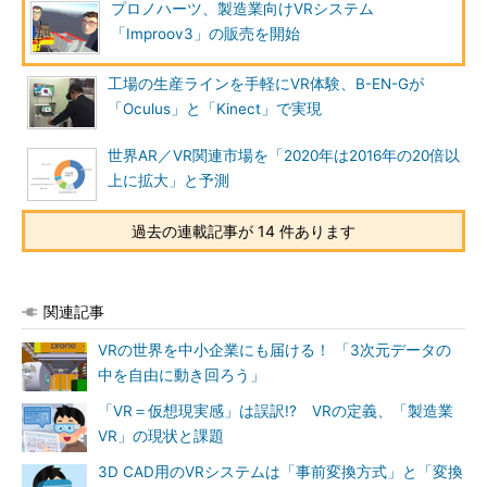
プロノハーツ、製造業向けVRシステム
「Improov3」の販売を開始
工場の生産ラインを手軽にVR体験、B-EN-Gが
「Oculus」と「Kinect」で実現
世界AR／VR関連市場を「2020年は2016年の20倍以
上に拡大」と予測
過去の連載記事が 14 件あります
関連記事
VRの世界を中小企業にも届ける！ 「3次元データの
中を自由に動き回ろう」
「VR＝仮想現実感」は誤訳!? VRの定義、「製造業
VR」の現状と課題
3D CAD用のVRシステムは「事前変換方式」と「変換