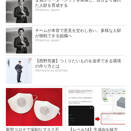
た人財を育成する
PR(dentsu Japan)
チームが本音で意見を交わし合い、多様な人財
が挑戦できる組織へ
PR(dentsu Japan)
【西野亮廣】つくりたいものを追求できる環境
の作り方とは
PR(FINCHI on GOETHE)
新型コロナで深刻なマスク不
【レベル14】生成AIを味方