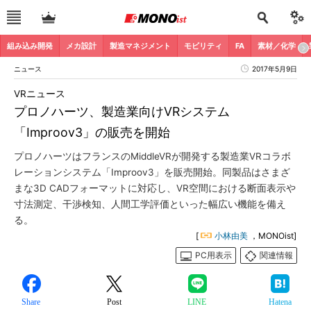
組み込み開発
メカ設計
製造マネジメント
モビリティ
FA
素材／化学
ニュース
2017年5月9日
VRニュース
プロノハーツ、製造業向けVRシステム
「Improov3」の販売を開始
プロノハーツはフランスのMiddleVRが開発する製造業VRコラボ
レーションシステム「Improov3」を販売開始。同製品はさまざ
まな3D CADフォーマットに対応し、VR空間における断面表示や
寸法測定、干渉検知、人間工学評価といった幅広い機能を備え
る。
[
小林由美
，MONOist]
PC用表示
関連情報
Share
Post
LINE
Hatena