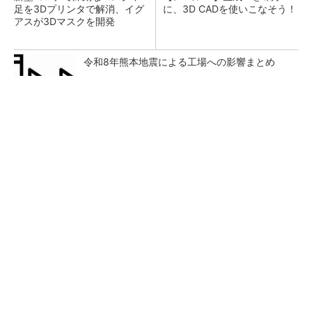
足を3Dプリンタで解消、イグ
に、3D CADを使いこなそう！
アスが3Dマスクを開発
令和8年熊本地震による工場への影響まとめ
【西野亮廣】ビジネス書最新刊『北極星 僕た
ちはどう働くか』
PR(FINCHI on GOETHE)
狭小な駐車場に、シャープがポールカメラ式製
品発表 市場シェア10％目指す