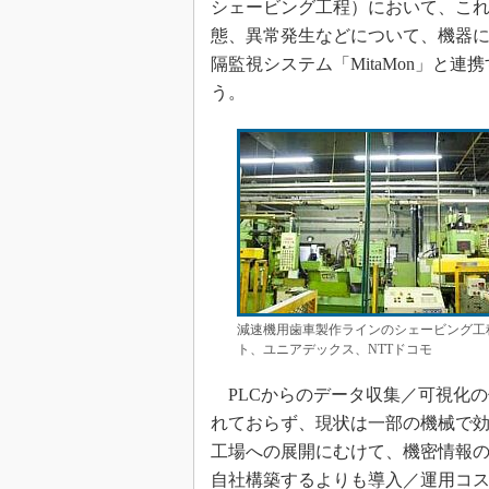
シェービング工程）において、こ
態、異常発生などについて、機器に
隔監視システム「MitaMon」と
う。
減速機用歯車製作ラインのシェービング工
ト、ユニアデックス、NTTドコモ
PLCからのデータ収集／可視化
れておらず、現状は一部の機械で効
工場への展開にむけて、機密情報
自社構築するよりも導入／運用コス