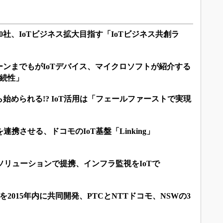
0社、IoTビジネス拡大目指す「IoTビジネス共創ラ
ンまでもがIoTデバイス、マイクロソフトが紹介する
接続性」
始められる!? IoT活用は「フェールファーストで実現
連携させる、ドコモのIoT基盤「Linking」
Tソリューションで提携、インフラ監視をIoTで
を2015年内に共同開発、PTCとNTTドコモ、NSWの3