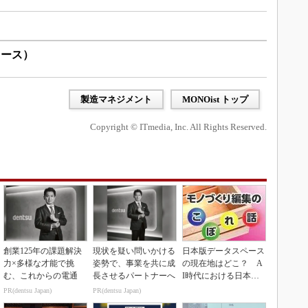
リース）
製造マネジメント
MONOist トップ
Copyright © ITmedia, Inc. All Rights Reserved.
創業125年の課題解決
現状を疑い問いかける
日本版データスペース
力×多様な才能で挑
姿勢で、事業を共に成
の現在地はどこ？ A
む、これからの電通
長させるパートナーへ
I時代における日本の
勝ち筋について
PR(dentsu Japan)
PR(dentsu Japan)