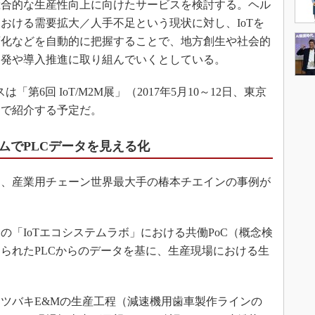
総合的な生産性向上に向けたサービスを検討する。ヘル
おける需要拡大／人手不足という現状に対し、IoTを
変化などを自動的に把握することで、地方創生や社会的
開発や導入推進に取り組んでいくとしている。
第6回 IoT/M2M展」（2017年5月10～12日、東京
スで紹介する予定だ。
ムでPLCデータを見える化
、産業用チェーン世界最大手の椿本チエインの事例が
「IoTエコシステムラボ」における共働PoC（概念検
られたPLCからのデータを基に、生産現場における生
ツバキE&Mの生産工程（減速機用歯車製作ラインの