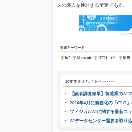
スの導入を検討する予定である。
＞＞↑↑
関連キーワード
IoT
|
Microsoft
|
NTTドコモ
|
医療
おすすめホワイトペーパー
【読者調査結果】製造業のAI
2026年4月に義務化の「CL
フィジカルAIに関する最新ニュー
AIデータセンター需要を取り