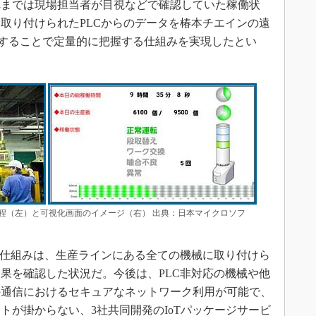
れまでは現場担当者が目視などで確認していた稼働状
取り付けられたPLCからのデータを椿本チエインの遠
連携することで定量的に把握する仕組みを実現したとい
程（左）と可視化画面のイメージ（右） 出典：日本マイクロソフ
の仕組みは、生産ラインにある全ての機械に取り付けら
果を確認した状況だ。今後は、PLC非対応の機械や他
の通信におけるセキュアなネットワーク利用が可能で、
トが掛からない、3社共同開発のIoTパッケージサービ