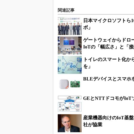
関連記事
日本マイクロソフトら1
ボ」
ゲートウェイからドロー
IoTの「幅広さ」と「
トイレのスマート化から
を」
BLEデバイスとスマホを
GEとNTTドコモがIo
産業機器向けのIoT基盤
社が協業