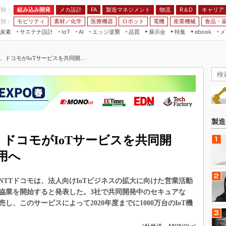
程別：
組み込み開発
メカ設計
製造マネジメント
物流
R＆D
キャリア
FA
業別：
モビリティ
素材／化学
医療機器
ロボット
電機
産業機械
食品・
炭素
サステナ設計
エッジ逆襲
品質
展示会
特集
メ
IoT
AI
ebook
伝承
組み込み開発
CEATEC
読者調査まとめ
編集後記
ドコモがIoTサービスを共同開...
JIMTOF
保全
メカ設計
つながるクルマ
組込み/エッジ コンピューティング
ス
 AI
製造マネジメント
5G
展＆IoT/5Gソリューション展
VR／AR
FA
IIFES
モビリティ
フィールドサービス
国際ロボット展
素材／化学
FPGA
製造
ジャパンモビリティショー
組み込み画像技術
ドコモがIoTサービスを共同開
TECHNO-FRONTIER
組み込みモデリング
用へ
人テク展
Windows Embedded
スマート工場EXPO
TTドコモは、法人向けIoTビジネスの拡大に向けた営業活動
車載ソフト開発
EdgeTech+
協業を開始すると発表した。3社で共同開発中のセキュアな
ISO26262
売し、このサービスによって2020年度までに1000万台のIoT機
日本ものづくりワールド
無償設計ツール
AUTOMOTIVE WORLD