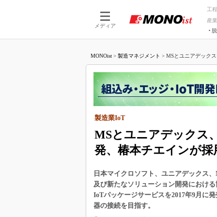
工
産
メディア
脱
つながる技術
AI×技術
MONOist
>
製造マネジメント
>
MSとユニアデックス、
つながる工場
AI×設備
つながるサービ
Physical
製造業IoT
MSとユニアデックス、
発、椿本チエインが採
日本マイクロソフト、ユニアデックス、N
及び新たなソリューション開発における
IoTパッケージサービスを2017年9月に発
器の接続を目指す。