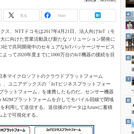
[
朴尚洙
，
MONOist
]
3Dプリンタ
産業オープンネット展
デジタルツインとCAE
見る
Share
S＆OP
インダストリー4.0
、NTTドコモは2017年4月21日、法人向けIoT（モ
拡大に向けた営業活動及び新たなソリューション開発に
イノベーション
3社で共同開発中のセキュアなIoTパッケージサービス
製造業ビッグデータ
って2020年度までに1000万台のIoT機器の接続を目
メイドインジャパン
植物工場
日本マイクロソフトのクラウドプラットフォーム
知財マネジメント
Azure）」、ユニアデックスの「IoTビジネスプラットフォー
海外生産
M2Mプラットフォーム」を連携したものだ。センサー機器
グローバル設計・開発
mo M2Mプラットフォームを介してモバイル回線で閉域
制御セキュリティ
を利用して送信する。送信後のデータはAzureに蓄積
新型コロナへの対応
ーム上で可視化する。