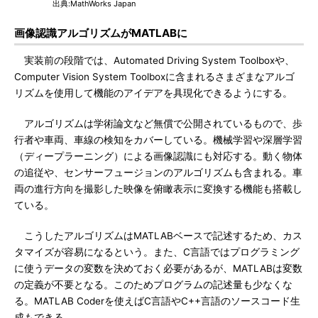
出典:MathWorks Japan
画像認識アルゴリズムがMATLABに
実装前の段階では、Automated Driving System Toolboxや、
Computer Vision System Toolboxに含まれるさまざまなアルゴ
リズムを使用して機能のアイデアを具現化できるようにする。
アルゴリズムは学術論文など無償で公開されているもので、歩
行者や車両、車線の検知をカバーしている。機械学習や深層学習
（ディープラーニング）による画像認識にも対応する。動く物体
の追従や、センサーフュージョンのアルゴリズムも含まれる。車
両の進行方向を撮影した映像を俯瞰表示に変換する機能も搭載し
ている。
こうしたアルゴリズムはMATLABベースで記述するため、カス
タマイズが容易になるという。また、C言語ではプログラミング
に使うデータの変数を決めておく必要があるが、MATLABは変数
の定義が不要となる。このためプログラムの記述量も少なくな
る。MATLAB Coderを使えばC言語やC++言語のソースコード生
成もできる。