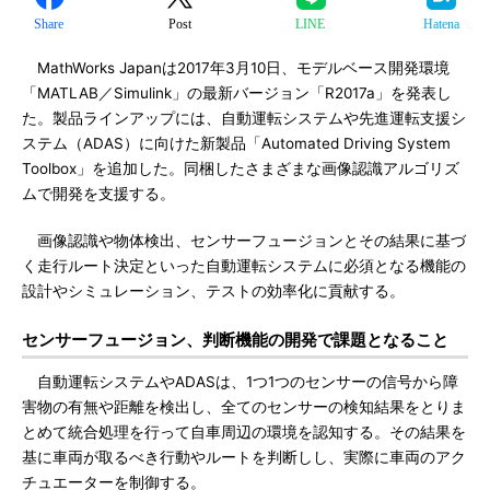
Share
Post
LINE
Hatena
MathWorks Japanは2017年3月10日、モデルベース開発環境
「MATLAB／Simulink」の最新バージョン「R2017a」を発表し
た。製品ラインアップには、自動運転システムや先進運転支援シ
ステム（ADAS）に向けた新製品「Automated Driving System
Toolbox」を追加した。同梱したさまざまな画像認識アルゴリズ
ムで開発を支援する。
画像認識や物体検出、センサーフュージョンとその結果に基づ
く走行ルート決定といった自動運転システムに必須となる機能の
設計やシミュレーション、テストの効率化に貢献する。
センサーフュージョン、判断機能の開発で課題となること
自動運転システムやADASは、1つ1つのセンサーの信号から障
害物の有無や距離を検出し、全てのセンサーの検知結果をとりま
とめて統合処理を行って自車周辺の環境を認知する。その結果を
基に車両が取るべき行動やルートを判断しし、実際に車両のアク
チュエーターを制御する。