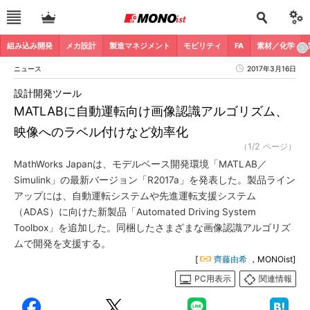
組み込み開発
メカ設計
製造マネジメント
モビリティ
FA
素材／化学
ニュース
2017年3月16日
設計開発ツール
MATLABに自動運転向け画像認識アルゴリズム、
映像へのラベル付けなど効率化
（1/2 ページ）
MathWorks Japanは、モデルベース開発環境「MATLAB／
Simulink」の最新バージョン「R2017a」を発表した。製品ライン
アップには、自動運転システムや先進運転支援システム
（ADAS）に向けた新製品「Automated Driving System
Toolbox」を追加した。同梱したさまざまな画像認識アルゴリズ
ムで開発を支援する。
[
齊藤由希
，MONOist]
PC用表示
関連情報