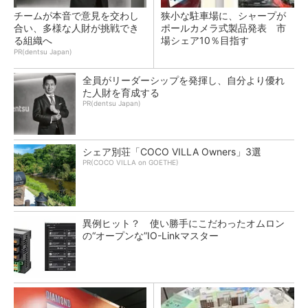
チームが本音で意見を交わし
狭小な駐車場に、シャープが
合い、多様な人財が挑戦でき
ポールカメラ式製品発表 市
る組織へ
場シェア10％目指す
PR(dentsu Japan)
全員がリーダーシップを発揮し、自分より優れ
た人財を育成する
PR(dentsu Japan)
シェア別荘「COCO VILLA Owners」3選
PR(COCO VILLA on GOETHE)
異例ヒット？ 使い勝手にこだわったオムロン
の“オープンな”IO-Linkマスター