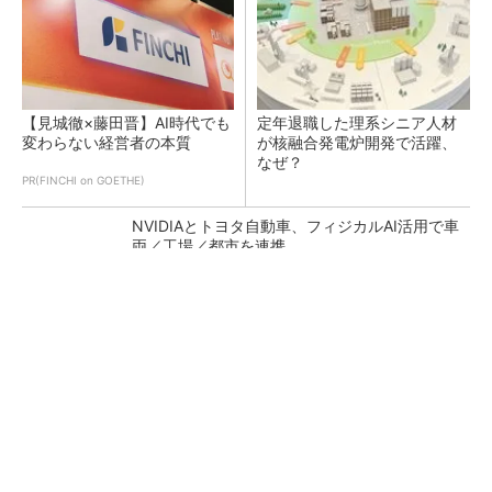
【見城徹×藤田晋】AI時代でも
定年退職した理系シニア人材
変わらない経営者の本質
が核融合発電炉開発で活躍、
なぜ？
PR(FINCHI on GOETHE)
NVIDIAとトヨタ自動車、フィジカルAI活用で車
両／工場／都市を連携
あえて歩かせない――準国産ヒューマノイド
「D1」登場、現場稼働で日本の勝ち筋へ
フィジカルAIに注力するインテル、組み込み市
場での約40年の実績を生かせるか