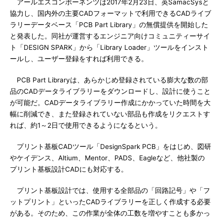
アールエスコンポーネンツは2017年2月23日、英SamacSysと
協力し、国内外の主要CADフォーマットで利用できるCADライブ
ラリーデータベース「PCB Part Library」の無償提供を開始した
と発表した。同社が運営するエンジニア向けコミュニティーサイ
ト「DESIGN SPARK」から「Library Loader」ツールをインスト
ールし、ユーザー登録をすれば利用できる。
PCB Part Libraryは、あらかじめ登録されている膨大な数の部
品のCADデータライブラリーをダウンロードし、設計に使うこと
が可能だ。CADデータライブラリー作成にかかっていた時間を大
幅に削減でき、また登録されていない部品も作成をリクエストす
れば、約1～2日で使用できるようになるという。
プリント基板CADツール「DesignSpark PCB」をはじめ、図研
やケイデンス、Altium、Mentor、PADS、Eagleなど、他社製の
プリント基板設計CADにも対応する。
プリント基板設計では、使用する全部品の「回路記号」や「フ
ットプリント」といったCADライブラリーを正しく作成する必要
がある。そのため、この作業が全体の工数を増やすことも多かっ