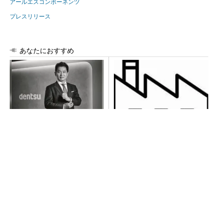
アールエスコンポーネンツ
プレスリリース
あなたにおすすめ
全員がリーダーシップを発揮
令和8年熊本地震による工場へ
し、自分より優れた人財を育
の影響まとめ
成する
PR(dentsu Japan)
【西野亮廣】ビジネス書最新刊『北極星 僕た
ちはどう働くか』
PR(FINCHI on GOETHE)