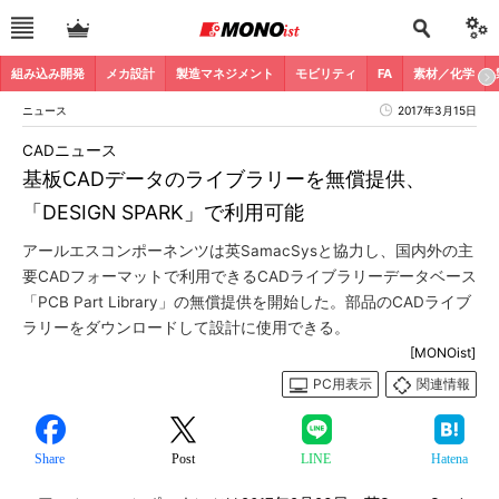
組み込み開発
メカ設計
製造マネジメント
モビリティ
FA
素材／化学
ニュース
2017年3月15日
CADニュース
基板CADデータのライブラリーを無償提供、
「DESIGN SPARK」で利用可能
アールエスコンポーネンツは英SamacSysと協力し、国内外の主
要CADフォーマットで利用できるCADライブラリーデータベース
「PCB Part Library」の無償提供を開始した。部品のCADライブ
ラリーをダウンロードして設計に使用できる。
[MONOist]
PC用表示
関連情報
Share
Post
LINE
Hatena