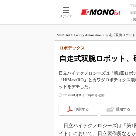
工
産
メディア
脱
つながる技術
AI×技術
MONOist
>
Factory Automation
>
自走式双腕ロボット
つながる工場
AI×設備
つながるサービ
Physical
ロボデックス
自走式双腕ロボット、
日立ハイテクノロジーズは「第1回ロボ
「HiMoveRO」とカワダロボティクス
ットをデモした。
2017年01月31日 13時00分 公開
印刷する
通知する
日立ハイテクノロジーズは「第1回ロ
イト）において、日立製作所などが開