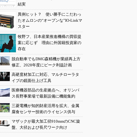
結実
異例ヒット？ 使い勝手にこだわっ
たオムロンの“オープンな”IO-Linkマ
スター
牧野フ、日本産業推進機構の買収提
案に応じず 理由に外国籍投資家の
存在
脱自動車でもDMG森精機が業績再上方
修正、2028年度にピーク利益計画
高硬度材加工に対応、マルチローラタ
イプの鏡面仕上げ工具
医療機器部品の生産拠点へ、オリンパ
ス長野事業場で最新設備に機能集約
三菱電機が知的財産活用を拡大、金属
腐食センサー技術のライセンス供与
マザックが最大加工径910mmのCNC旋
盤、大径および長尺ワーク向け