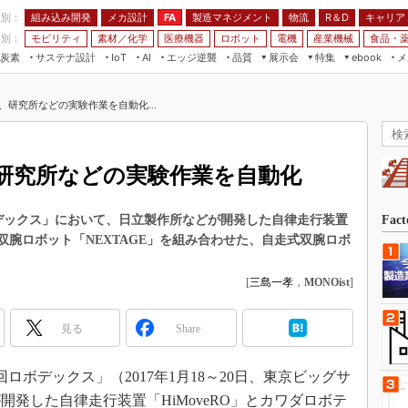
程別：
組み込み開発
メカ設計
製造マネジメント
物流
R＆D
キャリア
FA
業別：
モビリティ
素材／化学
医療機器
ロボット
電機
産業機械
食品・
炭素
サステナ設計
エッジ逆襲
品質
展示会
特集
メ
IoT
AI
ebook
伝承
組み込み開発
CEATEC
読者調査まとめ
編集後記
、研究所などの実験作業を自動化...
JIMTOF
保全
メカ設計
つながるクルマ
組込み/エッジ コンピューティング
ス
 AI
製造マネジメント
5G
展＆IoT/5Gソリューション展
VR／AR
FA
研究所などの実験作業を自動化
IIFES
モビリティ
フィールドサービス
国際ロボット展
素材／化学
FPGA
デックス」において、日立製作所などが開発した自律走行装置
Fac
ジャパンモビリティショー
製双腕ロボット「NEXTAGE」を組み合わせた、自走式双腕ロボ
組み込み画像技術
TECHNO-FRONTIER
組み込みモデリング
[
三島一孝
，
MONOist
]
人テク展
Windows Embedded
スマート工場EXPO
見る
Share
車載ソフト開発
EdgeTech+
ISO26262
日本ものづくりワールド
ボデックス」（2017年1月18～20日、東京ビッグサ
無償設計ツール
AUTOMOTIVE WORLD
発した自律走行装置「HiMoveRO」とカワダロボテ