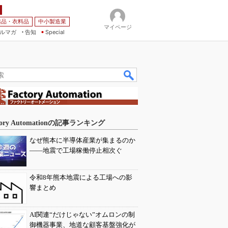
薬品・衣料品
中小製造業
マイページ
ルマガ
告知
Special
tory Automationの記事ランキング
なぜ熊本に半導体産業が集まるのか
――地震で工場稼働停止相次ぐ
令和8年熊本地震による工場への影
響まとめ
AI関連“だけじゃない”オムロンの制
御機器事業、地道な顧客基盤強化が