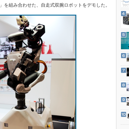
3Dプリンタ
GE」を組み合わせた、自走式双腕ロボットをデモした。
産業オープンネット展
デジタルツインとCAE
S＆OP
インダストリー4.0
イノベーション
製造業ビッグデータ
メイドインジャパン
植物工場
知財マネジメント
海外生産
グローバル設計・開発
制御セキュリティ
新型コロナへの対応