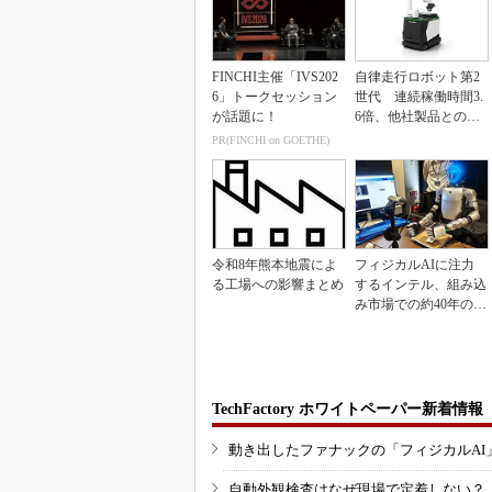
FINCHI主催「IVS202
自律走行ロボット第2
6」トークセッション
世代 連続稼働時間3.
が話題に！
6倍、他社製品との連
携も可能
PR(FINCHI on GOETHE)
令和8年熊本地震によ
フィジカルAIに注力
る工場への影響まとめ
するインテル、組み込
み市場での約40年の実
績を生かせるか
TechFactory ホワイトペーパー新着情報
動き出したファナックの「フィジカルAI
自動外観検査はなぜ現場で定着しない？