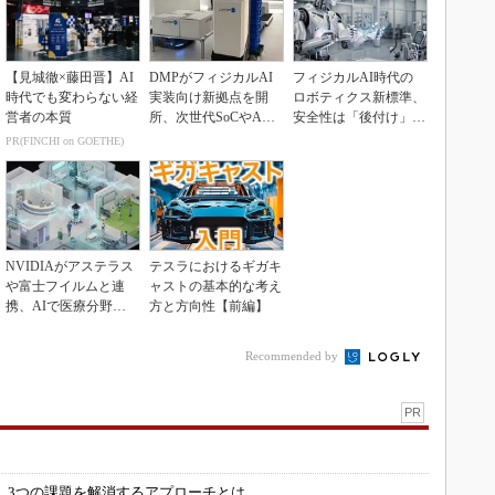
【見城徹×藤田晋】AI
DMPがフィジカルAI
フィジカルAI時代の
時代でも変わらない経
実装向け新拠点を開
ロボティクス新標準、
営者の本質
所、次世代SoCやAM
安全性は「後付け」で
Rデモを披露
なく「設計の核心」
PR(FINCHI on GOETHE)
NVIDIAがアステラス
テスラにおけるギガキ
や富士フイルムと連
ャストの基本的な考え
携、AIで医療分野支
方と方向性【前編】
援へ
Recommended by
PR
」
 3つの課題を解消するアプローチとは