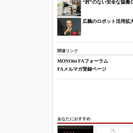
“肘”のない安全な協働
広義のロボット活用拡大
関連リンク
MONOist FAフォーラム
FAメルマガ登録ページ
あなたにおすすめ