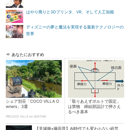
はやり廃りと3Dプリンタ、VR、そして人工知能
ディズニーの夢と魔法を実現する最新テクノロジーの
世界
あなたにおすすめ
シェア別荘「COCO VILLA O
「取りあえずボルトで固定」
wners」3選
は禁物 締結部設計で押さえ
るべき基本
PR(COCO VILLA on GOETHE)
【見城徹×藤田晋】AI時代でも変わらない経営