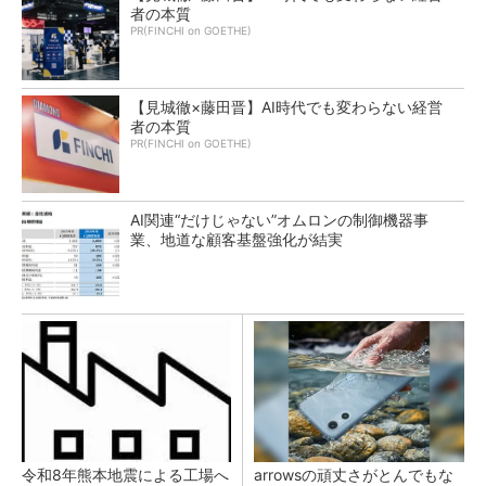
者の本質
PR(FINCHI on GOETHE)
【見城徹×藤田晋】AI時代でも変わらない経営
者の本質
PR(FINCHI on GOETHE)
AI関連“だけじゃない”オムロンの制御機器事
業、地道な顧客基盤強化が結実
令和8年熊本地震による工場へ
arrowsの頑丈さがとんでもな