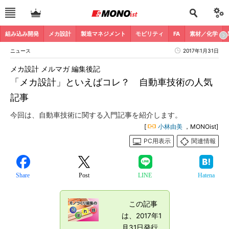
組み込み開発
メカ設計
製造マネジメント
モビリティ
FA
素材／化学
ニュース
2017年1月31日
メカ設計 メルマガ 編集後記
「メカ設計」といえばコレ？ 自動車技術の人気
記事
今回は、自動車技術に関する入門記事を紹介します。
[
小林由美
，MONOist]
PC用表示
関連情報
Share
Post
LINE
Hatena
この記事
は、2017年1
月31日発行