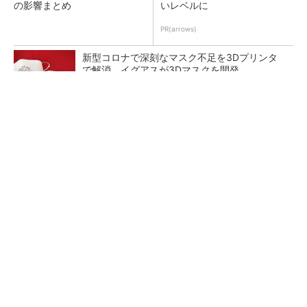
の影響まとめ
いレベルに
PR(arrows)
新型コロナで深刻なマスク不足を3Dプリンタ
で解消、イグアスが3Dマスクを開発
【レベル14】生成AIを味方に、3D CADを使い
こなそう！
狭小な駐車場に、シャープがポールカメラ式製
品発表 市場シェア10％目指す