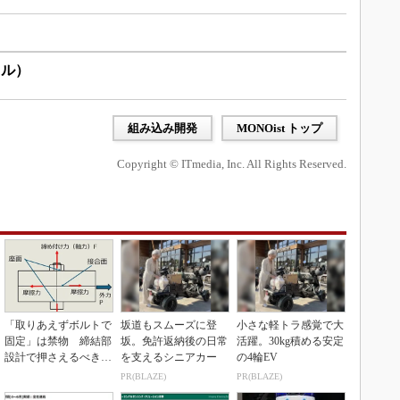
イル）
組み込み開発
MONOist トップ
Copyright © ITmedia, Inc. All Rights Reserved.
「取りあえずボルトで
坂道もスムーズに登
小さな軽トラ感覚で大
固定」は禁物 締結部
坂。免許返納後の日常
活躍。30kg積める安定
設計で押さえるべき基
を支えるシニアカー
の4輪EV
本
PR(BLAZE)
PR(BLAZE)