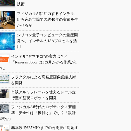
技術
フィジカルAIに注力するインテル、
組み込み市場での約40年の実績を生
かせるか
シリコン量子コンピュータの量産開
発へ、インテルの18Aプロセスを活
用
インテル“ヤマネコ”の実力は？／
「Renesas 365」は3カ月かかる作業が1
分に
フラクタルによる高精度画像認識技術
を開発
市販アルミフレームを使えるレール走
行型AI監視ロボットを開発
フィジカルAI時代のロボティクス新標
準、安全性は「後付け」でなく「設計
の核心」
基本波で625MHzまでの高周波に対応す