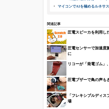
マイコンでAIを極めるルネサ
関連記事
圧電スピーカを利用し
圧電センサーで加速度
に
リコーが「発電ゴム」
圧電ブザーで鳥の声も
「フレキシブルディス
場