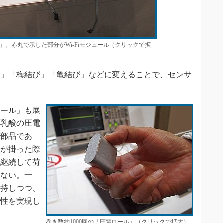
。赤丸で示した部分がWi-Fiモジュール（クリックで拡
」「梅結び」「亀結び」などに変えることで、センサ
ール」も展
リ乳酸の圧電
た部品であ
重が掛った際
、継続して荷
しない。一
維持しつつ、
続性を実現し
巻き数約1000回の「圧電ロール」（クリックで拡大）