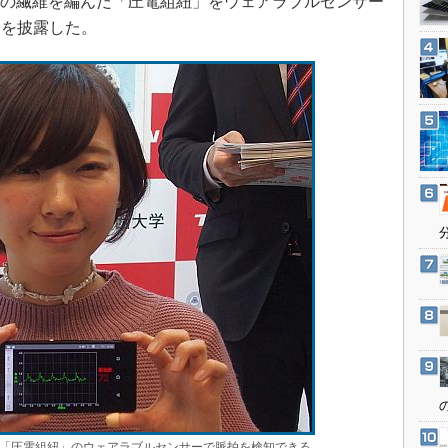
）の繊維を編んだ「圧電組紐」をウェアラブルセンサー
3Dプリンタ
産業オープンネット展
ンを披露した。
デジタルツインとCAE
S＆OP
インダストリー4.0
イノベーション
製造業ビッグデータ
メイドインジャパン
植物工場
知財マネジメント
海外生産
グローバル設計・開発
制御セキュリティ
新型コロナへの対応
「圧電組紐」のウェアラブルセンサーで脈拍を検知できる