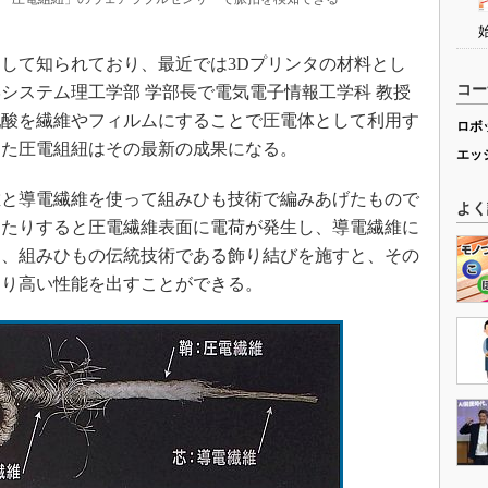
して知られており、最近では3Dプリンタの材料とし
コー
システム理工学部 学部長で電気電子情報工学科 教授
乳酸を繊維やフィルムにすることで圧電体として利用す
ロボ
した圧電組紐はその最新の成果になる。
エッ
と導電繊維を使って組みひも技術で編みあげたもので
よく
ったりすると圧電繊維表面に電荷が発生し、導電繊維に
に、組みひもの伝統技術である飾り結びを施すと、その
より高い性能を出すことができる。