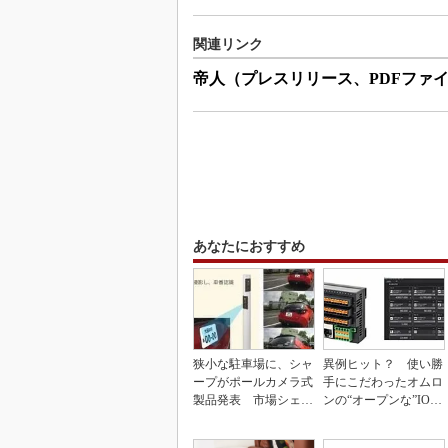
関連リンク
帝人（プレスリリース、PDFファ
あなたにおすすめ
狭小な駐車場に、シャ
異例ヒット？ 使い勝
ープがポールカメラ式
手にこだわったオムロ
製品発表 市場シェア
ンの“オープンな”IO-L
10％目指す
inkマスター