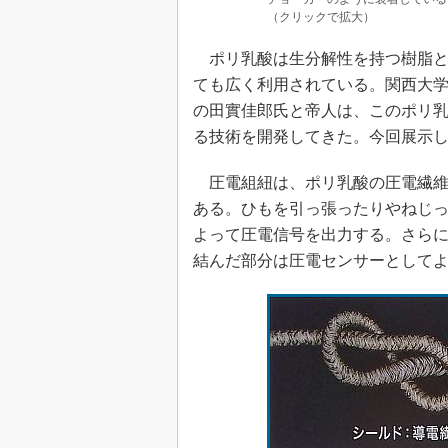
（クリックで拡大）
ポリ乳酸は生分解性を持つ樹脂と
ても広く利用されている。関西大学
の田實佳郎氏と帝人は、このポリ
る技術を開発してきた。今回展示
圧電組紐は、ポリ乳酸の圧電繊維
ある。ひもを引っ張ったりやねじ
よって圧電信号を出力する。さら
結んだ部分は圧電センサーとして