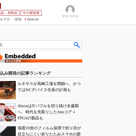
薬品・衣料品
中小製造業
マイページ
ルマガ
告知
Special
込み開発の記事ランキング
ルネサスが高崎工場を閉鎖へ、かつ
てはSiCデバイス生産の計画も
AlteraはITバブルを切り抜け全盛期
へ、時代を先取りしたArmコア＋
FPGAの製品も
強度20倍のフィルム採用で折り目が
目立ちにくい折りたたみスマホの新