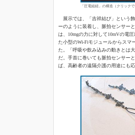
「圧電組紐」の構造（クリックで
展示では、「吉祥結び」という飾
ーのように装着し、脈拍センサー
は、10mgの力に対して10mVの
た小型のWi-Fiモジュールからス
た。「呼吸や飲み込みの動きとは
だ。手首に巻いても脈拍センサー
ば、高齢者の遠隔介護の用途にも