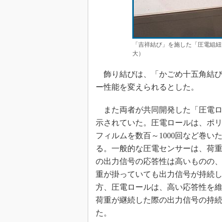
「吉祥結び」を施した「圧電組紐」
大）
飾り結びは、「かごめ十五角結び
ー性能を変えられるとした。
また両者が共同開発した「圧電ロ
示されていた。圧電ロールは、ポ
フィルムを数百～1000回など巻い
る。一般的な圧電センサーは、荷
の出力信号の応答性は高いものの
重が掛っていても出力信号が持続
方、圧電ロールは、高い応答性を
荷重が継続した際の出力信号の持
た。