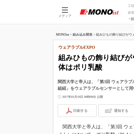
工
産
メディア
脱
つながる技術
AI×技術
MONOist
>
組み込み開発
>
組みひもの飾り結びがウェ
つながる工場
AI×設備
つながるサービ
Physical
ウェアラブルEXPO
組みひもの飾り結びが
体はポリ乳酸
関西大学と帝人は、「第3回 ウェアラブ
組紐」をウェアラブルセンサーとして用
2017年01月19日 06時00分 公開
印刷する
通知する
関西大学と帝人は、「第3回 ウェアラ