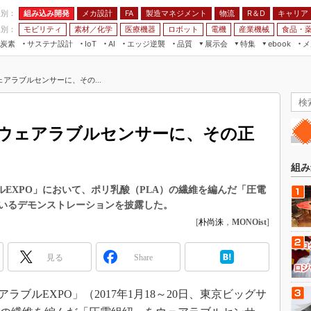
程別：
組み込み開発
メカ設計
製造マネジメント
物流
R＆D
キャリア
FA
業別：
モビリティ
素材／化学
医療機器
ロボット
電機
産業機械
食品・
炭素
サステナ設計
エッジ逆襲
品質
展示会
特集
メ
IoT
AI
ebook
伝承
組み込み開発
CEATEC
読者調査まとめ
編集後記
アラブルセンサーに、その...
JIMTOF
保全
メカ設計
つながるクルマ
組込み/エッジ コンピューティング
ス
 AI
製造マネジメント
5G
展＆IoT/5Gソリューション展
VR／AR
FA
ウェアラブルセンサーに、その正
IIFES
モビリティ
フィールドサービス
国際ロボット展
素材／化学
FPGA
組み
ジャパンモビリティショー
組み込み画像技術
ルEXPO」において、ポリ乳酸（PLA）の繊維を編んだ「圧電
TECHNO-FRONTIER
いるデモンストレーションを披露した。
組み込みモデリング
人テク展
[
朴尚洙
，
MONOist
]
Windows Embedded
スマート工場EXPO
車載ソフト開発
見る
Share
EdgeTech+
ISO26262
日本ものづくりワールド
ブルEXPO」（2017年1月18～20日、東京ビッグサ
無償設計ツール
AUTOMOTIVE WORLD