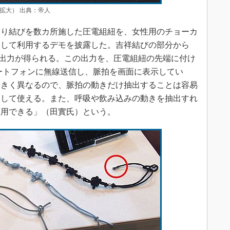
拡大） 出典：帝人
り結びを数カ所施した圧電組紐を、女性用のチョーカ
として利用するデモを披露した。吉祥結びの部分から
電圧出力が得られる。この出力を、圧電組紐の先端に付け
マートフォンに無線送信し、脈拍を画面に表示してい
大きく異なるので、脈拍の動きだけ抽出することは容易
として使える。また、呼吸や飲み込みの動きを抽出すれ
応用できる」（田實氏）という。