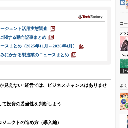
コー
エージェント活用実態調査
デジ
O」に関する動向記事まとめ
スまとめ（2025年11月～2026年4月）
込みにかかる製造業のニュースまとめ
「つ
しか見えない”経営では、ビジネスチャンスはありませ
よく
して投資の妥当性を判断しよう
ロジェクトの進め方（導入編）