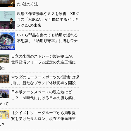
た3社の方法
現場の作業効率やミスを改善 XRグ
ラス「MiRZA」が可能にするピッキ
ングDXの未来
いくら部品を集めても納期が遅れる
不思議、「納期順守率」に潜むワナ
日立の米国のストレージ製造拠点が、
世界経済フォーラム認定の先進工場に
選出
マツダのモータースポーツの“聖地”は深
川に、新たなブランド体験拠点を開設
日本版データスペースの現在地はど
こ？ AI時代における日本の勝ち筋に
ついて
【クイズ】ソニーグループから買収提
案を受けたタムロン、現在の筆頭株主
は？