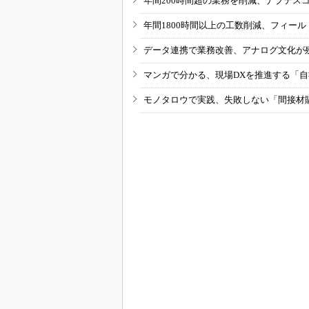
年間200時間超の業務を削減、ナブテス
年間1800時間以上の工数削減、フィー
データ連携で業務改善、アナログ文化が
マンガで分かる、現場DXを推進する「
モノタロウで実践、失敗しない「間接材