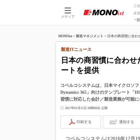
工
産
メディア
脱
つながる技術
AI×技術
MONOist
>
製造マネジメント
>
日本の商習慣に合わせ
つながる工場
AI×設備
つながるサービ
Physical
製造ITニュース
日本の商習慣に合わせ
ートを提供
コベルコシステムは、日本マイクロソフトが
Dynamics 365」向けのテンプレート「HI
習慣に対応した会計／製造業務が可能に
2017年01月11日 09時00分 公開
印刷する
通知する
コベルコシステムは2016年12月