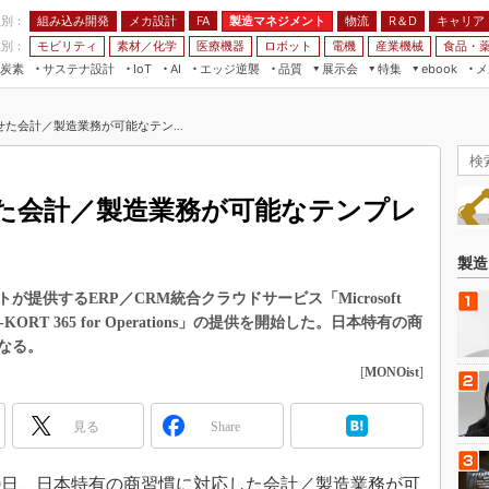
程別：
組み込み開発
メカ設計
製造マネジメント
物流
R＆D
キャリア
FA
業別：
モビリティ
素材／化学
医療機器
ロボット
電機
産業機械
食品・
炭素
サステナ設計
エッジ逆襲
品質
展示会
特集
メ
IoT
AI
ebook
伝承
組み込み開発
CEATEC
読者調査まとめ
編集後記
た会計／製造業務が可能なテン...
JIMTOF
保全
メカ設計
つながるクルマ
組込み/エッジ コンピューティング
ス
 AI
製造マネジメント
5G
展＆IoT/5Gソリューション展
VR／AR
FA
た会計／製造業務が可能なテンプレ
IIFES
モビリティ
フィールドサービス
国際ロボット展
素材／化学
FPGA
製造
ジャパンモビリティショー
組み込み画像技術
提供するERP／CRM統合クラウドサービス「Microsoft
TECHNO-FRONTIER
-KORT 365 for Operations」の提供を開始した。日本特有の商
組み込みモデリング
人テク展
なる。
Windows Embedded
[
MONOist
]
スマート工場EXPO
車載ソフト開発
EdgeTech+
見る
Share
ISO26262
日本ものづくりワールド
無償設計ツール
AUTOMOTIVE WORLD
19日、日本特有の商習慣に対応した会計／製造業務が可