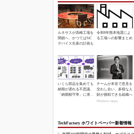
ルネサスが高崎工場を
令和8年熊本地震によ
閉鎖へ、かつてはSiC
る工場への影響まとめ
デバイス生産の計画も
いくら部品を集めても
チームが本音で意見を
納期が遅れる不思議、
交わし合い、多様な人
「納期順守率」に潜む
財が挑戦できる組織へ
ワナ
PR(dentsu Japan)
TechFactory ホワイトペーパー新着情報