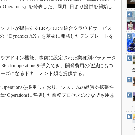
3Dプリンタ
産業オープンネット展
for Operations」を発表した。同月1日より提供を開始し
デジタルツインとCAE
S＆OP
フトが提供するERP／CRM統合クラウドサービス
インダストリー4.0
5」に、同社の「Dynamics AX」を基盤に開発したテンプレートを
イノベーション
製造業ビッグデータ
やアドオン機能、事前に設定された業種別パラメータ
メイドインジャパン
65 for operationsを導入でき、開発費用の低減にもつ
植物工場
ムーズになるドキュメント類も提供する。
知財マネジメント
海外生産
for Operationsを採用しており、システムの品質や拡張性
 for Operationsに準拠した業務プロセスのひな型も用意
グローバル設計・開発
制御セキュリティ
新型コロナへの対応