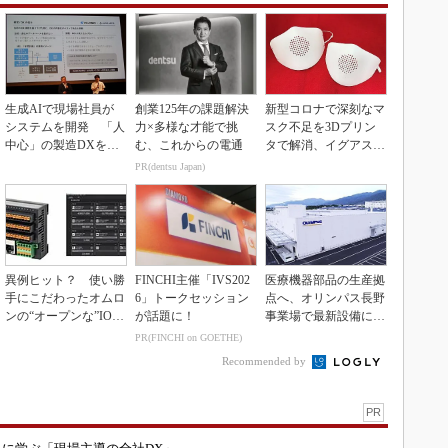
生成AIで現場社員が
創業125年の課題解決
新型コロナで深刻なマ
システムを開発 「人
力×多様な才能で挑
スク不足を3Dプリン
中心」の製造DXを自
む、これからの電通
タで解消、イグアスが
走させた3社の方法
3Dマスクを開発
PR(dentsu Japan)
異例ヒット？ 使い勝
FINCHI主催「IVS202
医療機器部品の生産拠
手にこだわったオムロ
6」トークセッション
点へ、オリンパス長野
ンの“オープンな”IO-L
が話題に！
事業場で最新設備に機
inkマスター
能集約
PR(FINCHI on GOETHE)
Recommended by
PR