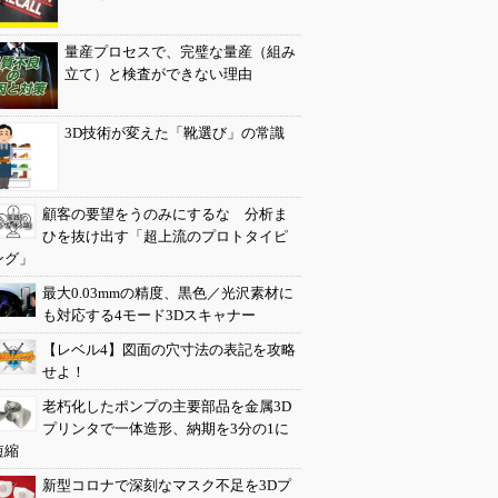
量産プロセスで、完璧な量産（組み
立て）と検査ができない理由
3D技術が変えた「靴選び」の常識
顧客の要望をうのみにするな 分析ま
ひを抜け出す「超上流のプロトタイピ
ング」
最大0.03mmの精度、黒色／光沢素材に
も対応する4モード3Dスキャナー
【レベル4】図面の穴寸法の表記を攻略
せよ！
老朽化したポンプの主要部品を金属3D
プリンタで一体造形、納期を3分の1に
短縮
新型コロナで深刻なマスク不足を3Dプ