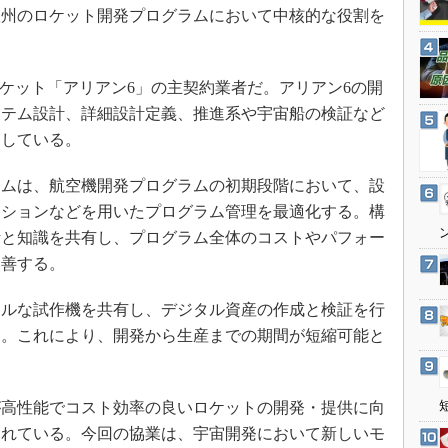
3Dプリンタ
欧州のロケット開発プログラムにおいて中核的な役割を
産業オープンネット展
デジタルツインとCAE
S＆OP
ケット「アリアン6」の主契約業者だ。アリアン6の開
インダストリー4.0
ステム設計、詳細設計定義、推進系や宇宙船の検証など
イノベーション
用している。
製造業ビッグデータ
ムは、航空機開発プログラムの初期段階において、設
メイドインジャパン
ーションなどを用いたプログラム管理を最適化する。構
植物工場
計と知識を共有し、プログラム全体のコストやパフォー
知財マネジメント
改善する。
海外生産
ルな試作機を共有し、デジタル資産の作成と検証を行
グローバル設計・開発
る。これにより、開発から生産までの期間が短縮可能と
制御セキュリティ
新型コロナへの対応
高性能でコスト効率の良いロケットの開発・提供に向
られている。今回の協業は、宇宙開発において新しいモ