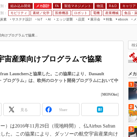
程別：
組み込み開発
メカ設計
製造マネジメント
物流
R＆D
キャリア
FA
業別：
モビリティ
素材／化学
医療機器
ロボット
電機
産業機械
食品・
炭素
サステナ設計
エッジ逆襲
品質
展示会
特集
メ
IoT
AI
ebook
伝承
組み込み開発
CEATEC
読者調査まとめ
編集後記
向けプログラムで協業...
JIMTOF
保全
メカ設計
つながるクルマ
組込み/エッジ コンピューティング
ス
 AI
製造マネジメント
5G
展＆IoT/5Gソリューション展
VR／AR
FA
空宇宙産業向けプログラムで協業
IIFES
モビリティ
フィールドサービス
国際ロボット展
素材／化学
FPGA
an Launchersと協業した。この協業により、Dassault
メカ
ジャパンモビリティショー
ニング・プログラム」は、欧州のロケット開発プログラムにおいて中
組み込み画像技術
TECHNO-FRONTIER
組み込みモデリング
[
MONOist
]
人テク展
Windows Embedded
スマート工場EXPO
見る
Share
車載ソフト開発
EdgeTech+
ISO26262
日本ものづくりワールド
16年11月29日（現地時間）、仏Airbus Safran
無償設計ツール
たと発表した。この協業により、ダッソーの航空宇宙産業向け
AUTOMOTIVE WORLD