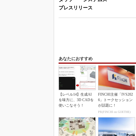
プレスリリース
あなたにおすすめ
【レベル14】生成AI
FINCHI主催「IVS202
を味方に、3D CADを
6」トークセッション
使いこなそう！
が話題に！
PR(FINCHI on GOETHE)