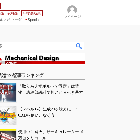
薬品・衣料品
中小製造業
マイページ
ルマガ
告知
Special
設計の記事ランキング
「取りあえずボルトで固定」は禁
物 締結部設計で押さえるべき基本
【レベル14】生成AIを味方に、3D
CADを使いこなそう！
使用中に発火、サーキュレーター10
万台をリコール