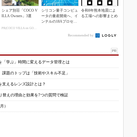
シェア別荘「COCO V
シリコン量子コンピュ
令和8年熊本地震によ
ILLA Owners」3選
ータの量産開発へ、イ
る工場への影響まとめ
ンテルの18Aプロセス
を活用
PR(COCO VILLA on GOETHE)
Recommended by
PR
を「学ぶ」時間に変えるデータ管理とは
用 課題のトップは「技術やスキル不足」
を支えるレンズ設計とは？
り替えの理由と効果を7つの質問で検証
6月）