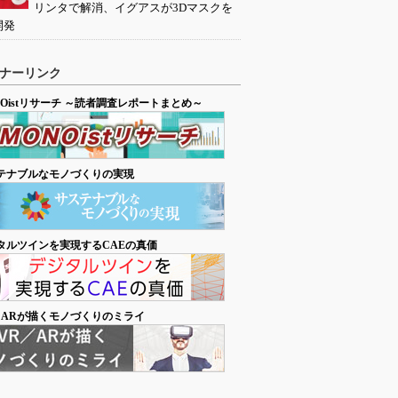
リンタで解消、イグアスが3Dマスクを
開発
ナーリンク
NOistリサーチ ～読者調査レポートまとめ～
テナブルなモノづくりの実現
タルツインを実現するCAEの真価
／ARが描くモノづくりのミライ