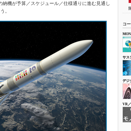
の納機が予算／スケジュール／仕様通りに進む見通し
いう。
コー
MO
サス
デジ
VR