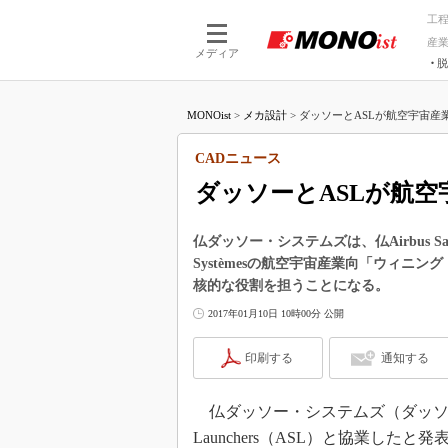
工
産
メディア
脱
つながる技術
AI×技術
MONOist
>
メカ設計
>
ダッソーとASLが航空宇宙産業
つながる工場
AI×設備
つながるサービ
Physical
CADニュース
ダッソーとASLが航
仏ダッソー・システムズは、仏Airbus Safr
Systèmesの航空宇宙産業向「ウィ
核的な役割を担うことになる。
2017年01月10日 10時00分 公開
印刷する
通知する
仏ダッソー・システムズ（ダッソー）は20
Launchers（ASL）と協業し