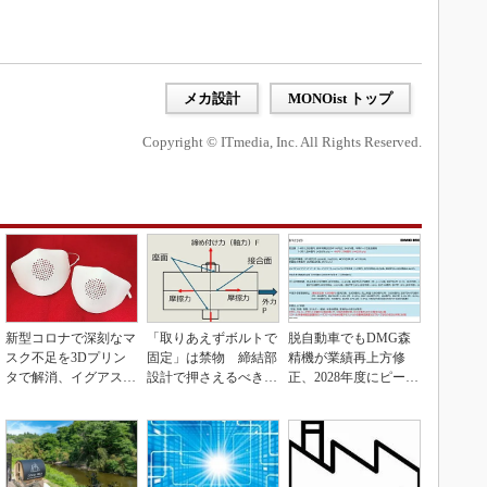
メカ設計
MONOist トップ
Copyright © ITmedia, Inc. All Rights Reserved.
新型コロナで深刻なマ
「取りあえずボルトで
脱自動車でもDMG森
スク不足を3Dプリン
固定」は禁物 締結部
精機が業績再上方修
タで解消、イグアスが
設計で押さえるべき基
正、2028年度にピーク
3Dマスクを開発
本
利益計画