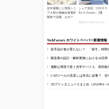
定年退職した理系シニ
シェア別荘「COCO V
ア人材が核融合発電炉
ILLA Owners」3選
開発で活躍、なぜ？
PR(COCO VILLA on GOETHE)
TechFactory ホワイトペーパー新着情報
若手設計者が育たない？ 「探す」時間
製造業の設計・解析業務におけるAI活
過酷な環境で使う光学デバイス、高性能
CADツールの見直しは本当に必要？ 切
3Dプリンタニュースまとめ（2026年4～