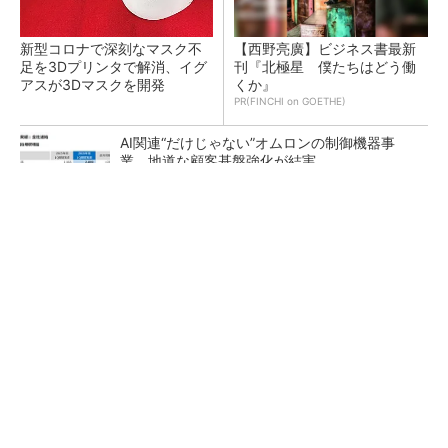
新型コロナで深刻なマスク不
【西野亮廣】ビジネス書最新
足を3Dプリンタで解消、イグ
刊『北極星 僕たちはどう働
アスが3Dマスクを開発
くか』
PR(FINCHI on GOETHE)
AI関連“だけじゃない”オムロンの制御機器事
業、地道な顧客基盤強化が結実
【レベル14】生成AIを味方に、3D CADを使い
こなそう！
「取りあえずボルトで固定」は禁物 締結部設
計で押さえるべき基本