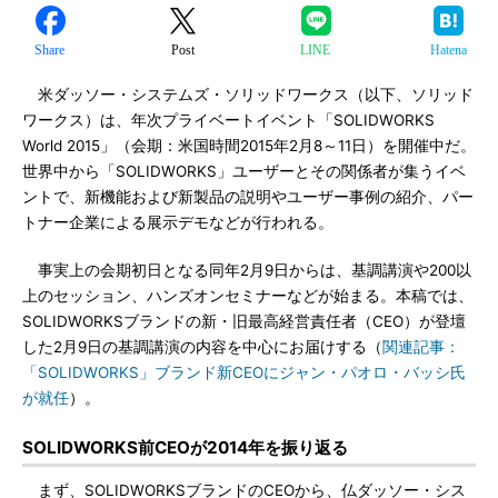
Share
Post
LINE
Hatena
米ダッソー・システムズ・ソリッドワークス（以下、ソリッド
ワークス）は、年次プライベートイベント「SOLIDWORKS
World 2015」（会期：米国時間2015年2月8～11日）を開催中だ。
世界中から「SOLIDWORKS」ユーザーとその関係者が集うイベ
ントで、新機能および新製品の説明やユーザー事例の紹介、パー
トナー企業による展示デモなどが行われる。
事実上の会期初日となる同年2月9日からは、基調講演や200以
上のセッション、ハンズオンセミナーなどが始まる。本稿では、
SOLIDWORKSブランドの新・旧最高経営責任者（CEO）が登壇
した2月9日の基調講演の内容を中心にお届けする（
関連記事：
「SOLIDWORKS」ブランド新CEOにジャン・パオロ・バッシ氏
が就任
）。
SOLIDWORKS前CEOが2014年を振り返る
まず、SOLIDWORKSブランドのCEOから、仏ダッソー・シス