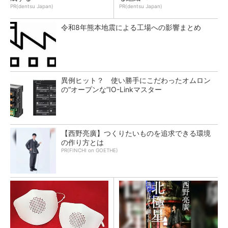
PR(dentsu Japan)
PR(dentsu Japan)
令和8年熊本地震による工場への影響まとめ
異例ヒット？ 使い勝手にこだわったオムロン
の“オープンな”IO-Linkマスター
【西野亮廣】つくりたいものを追求できる環境
の作り方とは
PR(FINCHI on GOETHE)