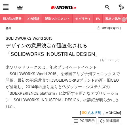
組み込み開発
メカ設計
製造マネジメント
モビリティ
FA
素材／化学
特集
2015年2月10日
SOLIDWORKS World 2015
デザインの意思決定が迅速化される
「SOLIDWORKS INDUSTRIAL DESIGN」
（1/3 ページ）
米ソリッドワークスは、年次プライベートイベント
「SOLIDWORKS World 2015」を米国アリゾナ州フェニックスで
開催。最初の基調講演ではSOLIDWORKSブランドの新・旧CEO
が登壇し、2014年の振り返りと仏ダッソー・システムズの
「3DEXPERIENCE platform」に対応する新たなアプリケーショ
ン「SOLIDWORKS INDUSTRIAL DESIGN」の詳細が明らかにさ
れた。
[
八木沢篤
，MONOist]
PC用表示
関連情報