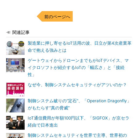
前のページへ
関連記事
製造業に押し寄せるIoT活用の波、日立が第4次産業革
命で抱える強みとは
ゲートウェイからドローンまでもがIoTデバイス、マ
イクロソフトが紹介するIoTの「幅広さ」と「接続
性」
なぜ今、制御システムセキュリティがアツいのか？
制御システム破りの“定石”、「Operation Dragonfly」
がもたらす“真の脅威”
IoT通信費用が年額100円以下、「SIGFOX」が京セラ
経由で日本進出
制御システムセキュリティを世界で主導、世界初の