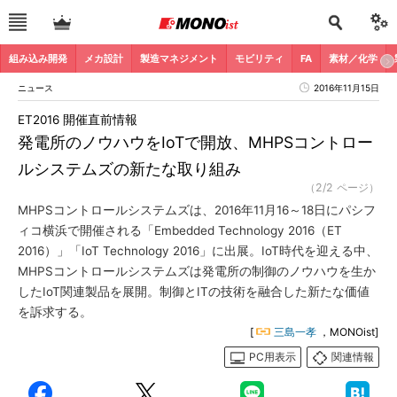
組み込み開発
メカ設計
製造マネジメント
モビリティ
FA
素材／化学
ニュース
2016年11月15日
ET2016 開催直前情報
発電所のノウハウをIoTで開放、MHPSコントロー
ルシステムズの新たな取り組み
（2/2 ページ）
MHPSコントロールシステムズは、2016年11月16～18日にパシフ
ィコ横浜で開催される「Embedded Technology 2016（ET
2016）」「IoT Technology 2016」に出展。IoT時代を迎える中、
MHPSコントロールシステムズは発電所の制御のノウハウを生か
したIoT関連製品を展開。制御とITの技術を融合した新たな価値
を訴求する。
[
三島一孝
，MONOist]
PC用表示
関連情報