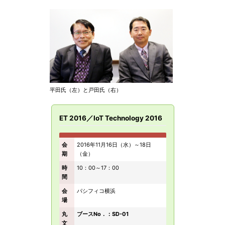
平田氏（左）と戸田氏（右）
ET 2016／IoT Technology 2016
会
2016年11月16日（水）～18日
期
（金）
時
10：00～17：00
間
会
パシフィコ横浜
場
丸
ブースNo．：SD-01
文