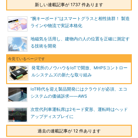
新しい連載記事が 1737 件あります
“腕キーボード”はスマートグラスと相性抜群！ 製造
ラインや物流で実証本格化
地磁気を活用し、建物内の人の位置を正確に測定す
る技術を開発
発電所のノウハウをIoTで開放、MHPSコントロー
ルシステムズの新たな取り組み
IoT時代を迎え製品開発にはクラウドが必須、エコ
システムの価値訴求――AWS
次世代列車運転席は2モード変形、運転時はヘッド
アップディスプレイに
過去の連載記事が 12 件あります