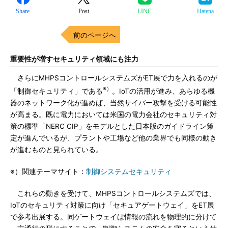
Share
Post
LINE
Hatena
前のページへ
重要性が増すセキュリティ領域にも注力
さらにMHPSコントロールシステムズがET展で力を入れるのが
※）
「制御セキュリティ」である
。IoTの活用が進み、あらゆる機
器のネットワーク化が進めば、当然サイバー攻撃を受ける可能性
が高まる。既に電力においては米国の電力会社のセキュリティ対
策の標準「NERC CIP」をモデルとした日本版のガイドライン策
定が進んでいるが、プラントや工場など他の業界でも同様の動き
が進むものと見られている。
※）関連テーマサイト：
制御システムセキュリティ
これらの動きを受けて、MHPSコントロールシステムズでは、
IoTのセキュリティ対策に向け「セキュアゲートウェイ」をET展
で参考出展する。同ゲートウェイは情報の流れを物理的に分けて