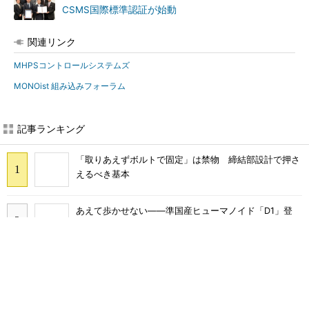
CSMS国際標準認証が始動
関連リンク
MHPSコントロールシステムズ
MONOist 組み込みフォーラム
記事ランキング
「取りあえずボルトで固定」は禁物 締結部設計で押さ
えるべき基本
あえて歩かせない――準国産ヒューマノイド「D1」登
場、現場稼働で日本の勝ち筋へ
フィジカルAIに注力するインテル、組み込み市場での約
40年の実績を生かせるか