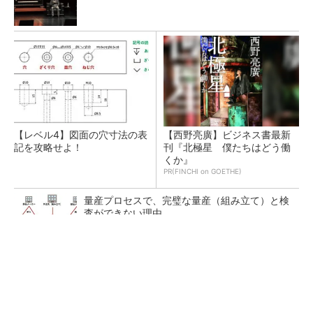
【レベル4】図面の穴寸法の表
【西野亮廣】ビジネス書最新
記を攻略せよ！
刊『北極星 僕たちはどう働
くか』
PR(FINCHI on GOETHE)
量産プロセスで、完璧な量産（組み立て）と検
査ができない理由
幾何公差の基準「データム」を理解しよう