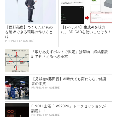
【西野亮廣】つくりたいもの
【レベル14】生成AIを味方
を追求できる環境の作り方と
に、3D CADを使いこなそう！
は
PR(FINCHI on GOETHE)
「取りあえずボルトで固定」は禁物 締結部設
計で押さえるべき基本
【見城徹×藤田晋】AI時代でも変わらない経営
者の本質
PR(FINCHI on GOETHE)
FINCHI主催「IVS2026」トークセッションが
話題に！
PR(FINCHI on GOETHE)