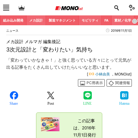
組み込み開発
メカ設計
製造マネジメント
モビリティ
FA
素材／化学
ニュース
2016年11月1日
メカ設計 メルマガ 編集後記
3次元設計と「変わりたい」気持ち
「変わっていかなきゃ！」と強く思っている方々にとって元気が
出る記事をたくさん出していけたらいいなと思います。
[
小林由美
，MONOist]
PC用表示
関連情報
Share
Post
LINE
Hatena
この記事
は、2016年
11月1日発行