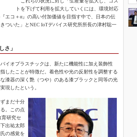
これらの状況に対し「生産量を拡大し、コス
トを下げて利用を拡大していくには、環境対応
『エコ＋α』の高い付加価値を目指す中で、日本の伝
ついた」とNEC IoTデバイス研究所所長の津村聡一
しさ」
バイオプラスチックは、新たに機能性に加え装飾性
目指したことが特徴だ。着色性や光の反射性を調整する
級な漆器の深く艶（つや）のある漆ブラックと同等の光
を実現したという。
ずまだ十分
ある。この点
教育研究セ
の下出祐太郎
出氏の感覚を