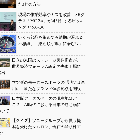
た3社の方法
現場の作業効率やミスを改善 XRグ
ラス「MiRZA」が可能にするピッキ
ングDXの未来
いくら部品を集めても納期が遅れる
不思議、「納期順守率」に潜むワナ
日立の米国のストレージ製造拠点が、
世界経済フォーラム認定の先進工場に
選出
マツダのモータースポーツの“聖地”は深
川に、新たなブランド体験拠点を開設
日本版データスペースの現在地はど
こ？ AI時代における日本の勝ち筋に
ついて
【クイズ】ソニーグループから買収提
案を受けたタムロン、現在の筆頭株主
は？