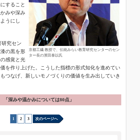
うにすること
温かみや深み
るようにし
育研究セン
京都工繊 教授で、伝統みらい教育研究センターのセン
「漆の黒を形
ター長の濱田泰以氏
氏の感覚と光
評価を作り上げた。こうした指標の形式知化を進めてい
にもつなげ、新しいモノづくりの価値を生み出していき
「深みや温かみについては80点」
1
|
2
|
3
次のページへ