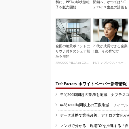
料に、PBTの球状微粒
閉鎖へ、かつてはSiC
子を販売開始
デバイス生産の計画も
全国の絶景ポイントに
20代が成長できる企業
サウナ付きのシェア別
1位。その育て方
荘を展開
PR(COCO VILLA on GOETHE)
PR(シンプレクス・ホールディングス)
TechFactory ホワイトペーパー新着情報
年間200時間超の業務を削減、ナブテス
年間1800時間以上の工数削減、フィー
データ連携で業務改善、アナログ文化が
マンガで分かる、現場DXを推進する「