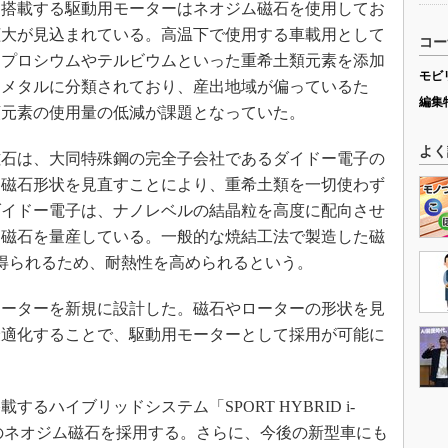
搭載する駆動用モーターはネオジム磁石を使用してお
拡大が見込まれている。高温下で使用する車載用として
コー
スプロシウムやテルビウムといった重希土類元素を添加
モビ
アメタルに分類されており、産出地域が偏っているた
編集
類元素の使用量の低減が課題となっていた。
よく
石は、大同特殊鋼の完全子会社であるダイドー電子の
、磁石形状を見直すことにより、重希土類を一切使わず
ダイドー電子は、ナノレベルの結晶粒を高度に配向させ
て磁石を量産している。一般的な焼結工法で製造した磁
を得られるため、耐熱性を高められるという。
ーターを新規に設計した。磁石やローターの形状を見
最適化することで、駆動用モーターとして採用が可能に
ハイブリッドシステム「SPORT HYBRID i-
のネオジム磁石を採用する。さらに、今後の新型車にも