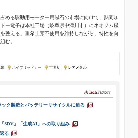
占める駆動用モーター用磁石の市場に向けて、熱間加
イドー電子は本社工場（岐阜県中津川市）にネオジム磁
制を整える。重希土類不使用を維持しながら、特性を向
り組む。
工業
|
ハイブリッドカー
|
世界初
|
レアメタル
ラック製造とバッテリーリサイクルに迫る
「SDV」「生成AI」への取り組み
返る