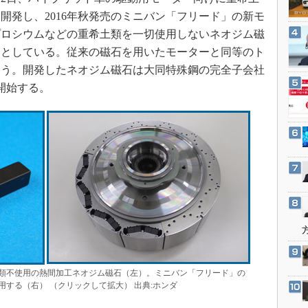
3Dプリンタ
産業オープンネット展
開発し、2016年秋発売のミニバン「フリード」の新モ
デジタルツインとCAE
プロシウムなどの重希土類を一切使用しないネオジム磁
S＆OP
）としている。従来の磁石を用いたモーターと同等のト
インダストリー4.0
いう。開発したネオジム磁石は大同特殊鋼の完全子会社
を開始する。
イノベーション
製造業ビッグデータ
メイドインジャパン
植物工場
知財マネジメント
海外生産
グローバル設計・開発
制御セキュリティ
新型コロナへの対応
類不使用の熱間加工ネオジム磁石（左）。ミニバン「フリード」の
する（右） （クリックして拡大） 出典:ホンダ