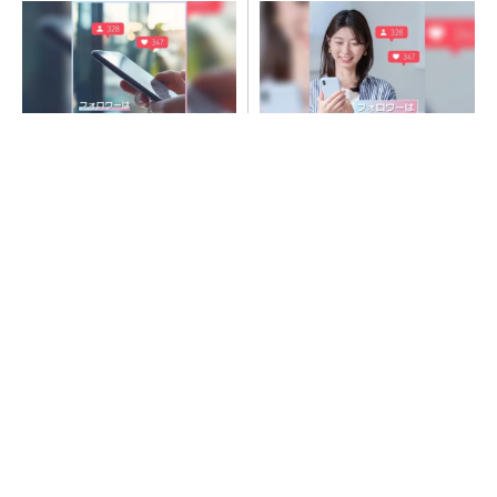
SNSアカウントを着実に成
SNSアカウントを着実に成
長。実はみんなココ使ってま
長。実はみんなココ使ってま
す。
す。
PR(Dreaw合同会社)
PR(Dreaw合同会社)
「取りあえずボルトで固定」は禁物 締結部設
計で押さえるべき基本
AI関連“だけじゃない”オムロンの制御機器事
業、地道な顧客基盤強化が結実
新型コロナで深刻なマスク不足を3Dプリンタ