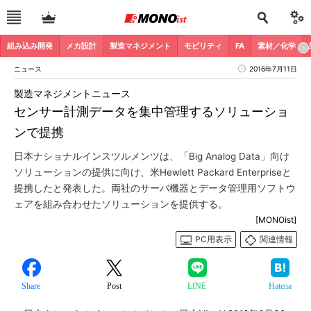
組み込み開発
メカ設計
製造マネジメント
モビリティ
FA
素材／化学
ニュース
2016年7月11日
製造マネジメントニュース
センサー計測データを集中管理するソリューショ
ンで提携
日本ナショナルインスツルメンツは、「Big Analog Data」向け
ソリューションの提供に向け、米Hewlett Packard Enterpriseと
提携したと発表した。両社のサーバ機器とデータ管理用ソフトウ
ェアを組み合わせたソリューションを提供する。
[MONOist]
PC用表示
関連情報
Share
Post
LINE
Hatena