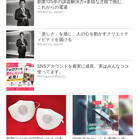
創業125年の課題解決力×多様な才能で挑む、
これからの電通
PR(dentsu Japan)
「楽しさ」を感じ、人の心を動かすクリエイテ
ィビティを届ける
PR(dentsu Japan)
SNSアカウントを着実に成長。実はみんなココ
使ってます。
PR(Dreaw合同会社)
新型コロナで深刻なマスク不
SNSアカウントを着実に成