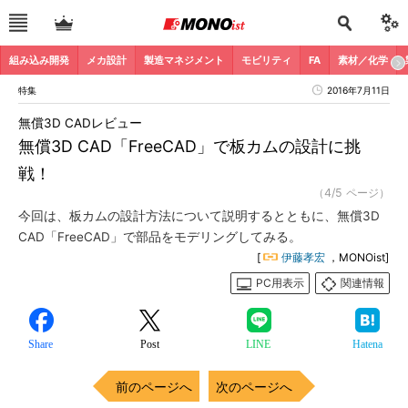
組み込み開発
メカ設計
製造マネジメント
モビリティ
FA
素材／化学
特集
2016年7月11日
無償3D CADレビュー
無償3D CAD「FreeCAD」で板カムの設計に挑
戦！
（4/5 ページ）
今回は、板カムの設計方法について説明するとともに、無償3D
CAD「FreeCAD」で部品をモデリングしてみる。
[
伊藤孝宏
，MONOist]
PC用表示
関連情報
Share
Post
LINE
Hatena
前のページへ
次のページへ