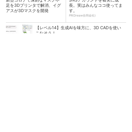
足を3Dプリンタで解消、イグ
長。実はみんなココ使ってま
アスが3Dマスクを開発
す。
PR(Dreaw合同会社)
【レベル14】生成AIを味方に、3D CADを使い
こなそう！
令和8年熊本地震による工場への影響まとめ
狭小な駐車場に、シャープがポールカメラ式製
品発表 市場シェア10％目指す